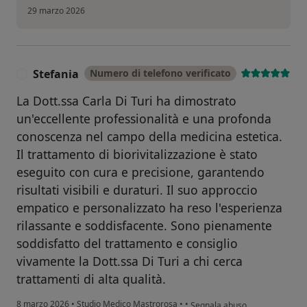
29 marzo 2026
Stefania
Numero di telefono verificato
S
La Dott.ssa Carla Di Turi ha dimostrato
un'eccellente professionalità e una profonda
conoscenza nel campo della medicina estetica.
Il trattamento di biorivitalizzazione è stato
eseguito con cura e precisione, garantendo
risultati visibili e duraturi. Il suo approccio
empatico e personalizzato ha reso l'esperienza
rilassante e soddisfacente. Sono pienamente
soddisfatto del trattamento e consiglio
vivamente la Dott.ssa Di Turi a chi cerca
trattamenti di alta qualità.
secondo l'opinione dell'utente 
8 marzo 2026
•
Studio Medico Mastrorosa
•
•
Segnala abuso