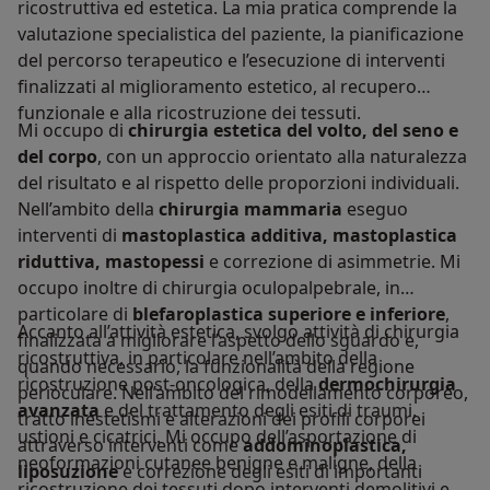
ricostruttiva ed estetica. La mia pratica comprende la
valutazione specialistica del paziente, la pianificazione
del percorso terapeutico e l’esecuzione di interventi
finalizzati al miglioramento estetico, al recupero
funzionale e alla ricostruzione dei tessuti.
Mi occupo di
chirurgia estetica del volto, del seno e
del corpo
, con un approccio orientato alla naturalezza
del risultato e al rispetto delle proporzioni individuali.
Nell’ambito della
chirurgia mammaria
eseguo
interventi di
mastoplastica additiva, mastoplastica
riduttiva, mastopessi
e correzione di asimmetrie. Mi
occupo inoltre di chirurgia oculopalpebrale, in
particolare di
blefaroplastica superiore e inferiore
,
Accanto all’attività estetica, svolgo attività di chirurgia
finalizzata a migliorare l’aspetto dello sguardo e,
ricostruttiva, in particolare nell’ambito della
quando necessario, la funzionalità della regione
ricostruzione post-oncologica, della
dermochirurgia
perioculare. Nell’ambito del rimodellamento corporeo,
avanzata
e del trattamento degli esiti di traumi,
tratto inestetismi e alterazioni dei profili corporei
ustioni e cicatrici. Mi occupo dell’asportazione di
attraverso interventi come
addominoplastica,
neoformazioni cutanee benigne e maligne, della
liposuzione
e correzione degli esiti di importanti
ricostruzione dei tessuti dopo interventi demolitivi e