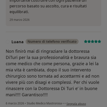
importante costruire con ogni paziente un
percorso basato su ascolto, cura e risultati
equilibrati.
29 marzo 2026
Luana
Numero di telefono verificato
L
Non finirò mai di ringraziare la dottoressa
DiTuri per la sua professionalità e bravura sia
come medico che come persona, grazie a lei la
mia vita è cambiata, dopo il suo intervento
chirurgico sono tornata ad accettarmi e ad non
vivere più con disagi e complessi. Per chi vuole
rinascere con la Dottoressa Di Turi e’ in buone
mani!!!! Garantisco!!!!
secondo l'opinione dell'utente
6 marzo 2026
•
Studio Medico Mastrorosa
•
•
Segnala abuso