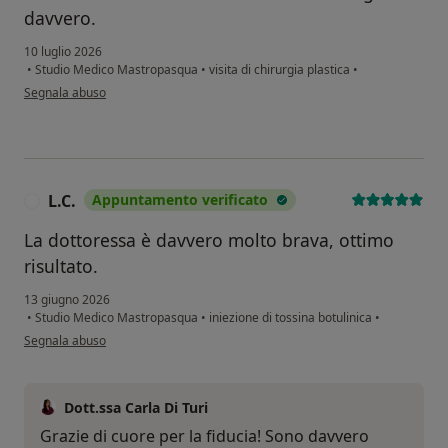
davvero.
10 luglio 2026
•
Studio Medico Mastropasqua
•
visita di chirurgia plastica
•
secondo l'opinione dell'utente V. S.
Segnala abuso
L.C.
Appuntamento verificato
L
La dottoressa è davvero molto brava, ottimo
risultato.
13 giugno 2026
•
Studio Medico Mastropasqua
•
iniezione di tossina botulinica
•
secondo l'opinione dell'utente L.C.
Segnala abuso
Dott.ssa Carla Di Turi
Grazie di cuore per la fiducia! Sono davvero