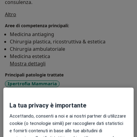
consulenza.
Su di me
Altro
Aree di competenza principali:
Medicina antiaging
Chirurgia plastica, ricostruttiva & estetica
Chirurgia ambulatoriale
Medicina estetica
Mostra dettagli
Principali patologie trattate
Ipertrofia Mammaria
Ipomastia (mammelle piccole o svuotate)
Blefarocalasi
Invecchiamento cutaneo
La tua privacy è importante
a11y_sr_more_diseases
Neoformazione
+28
Accettando, consenti a noi e ai nostri partner di utilizzare
Presso questo indirizzo visito
cookie (o tecnologie simili) per raccogliere dati statistici
e fornirti contenuti in base alle tue abitudini di
Adulti