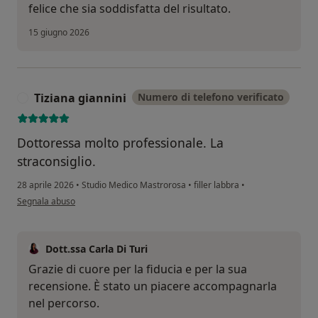
felice che sia soddisfatta del risultato.
15 giugno 2026
Tiziana giannini
Numero di telefono verificato
T
Dottoressa molto professionale. La
straconsiglio.
28 aprile 2026
•
Studio Medico Mastrorosa
•
filler labbra
•
secondo l'opinione dell'utente Tiziana giannini
Segnala abuso
Dott.ssa Carla Di Turi
Grazie di cuore per la fiducia e per la sua
recensione. È stato un piacere accompagnarla
nel percorso.