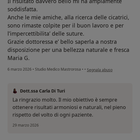
Il risultato davvero bello mi ha ampiamente
soddisfatta.
Anche le mie amiche, alla ricerca delle cicatrici,
sono rimaste colpite per il buon lavoro e per
l’impercettibilita’ delle suture.
Grazie dottoressa e’ bello saperla a nostra
disposizione per una bellezza naturale e fresca
Maria G.
secondo l'opinione dell'utente 
6 marzo 2026
•
Studio Medico Mastrorosa
•
•
Segnala abuso
Dott.ssa Carla Di Turi
La ringrazio molto. Il mio obiettivo è sempre
ottenere risultati armoniosi e naturali, nel pieno
rispetto del volto di ogni paziente.
29 marzo 2026