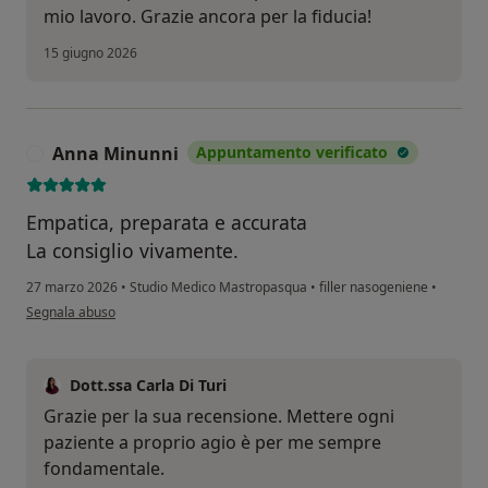
mio lavoro. Grazie ancora per la fiducia!
15 giugno 2026
Anna Minunni
Appuntamento verificato
A
Empatica, preparata e accurata
La consiglio vivamente.
27 marzo 2026
•
Studio Medico Mastropasqua
•
filler nasogeniene
•
secondo l'opinione dell'utente Anna Minunni
Segnala abuso
Dott.ssa Carla Di Turi
Grazie per la sua recensione. Mettere ogni
paziente a proprio agio è per me sempre
fondamentale.