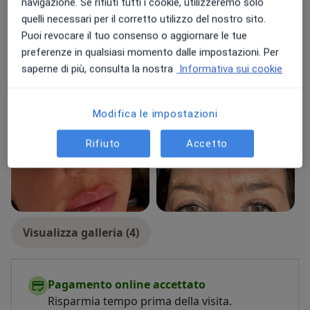
navigazione. Se rifiuti tutti i cookie, utilizzeremo solo
Bambini
quelli necessari per il corretto utilizzo del nostro sito.
Puoi revocare il tuo consenso o aggiornare le tue
Tipologia di visite
preferenze in qualsiasi momento dalle impostazioni. Per
In studio
Visualizza gli indirizzi (2)
saperne di più, consulta la nostra
Informativa sui cookie
Consulenza online
Visualizza l'agenda online
Foto e video
Modifica le impostazioni
Rifiuto
Accetto
Visualizza galleria (4)
Pagamento online accettato
Risparmia tempo prima della visita.