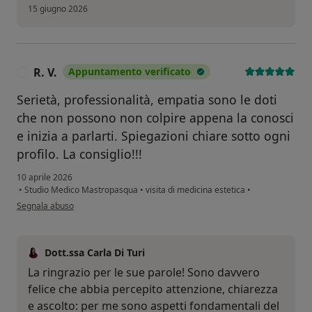
15 giugno 2026
R. V.
Appuntamento verificato
R
Serietà, professionalità, empatia sono le doti
che non possono non colpire appena la conosci
e inizia a parlarti. Spiegazioni chiare sotto ogni
profilo. La consiglio!!!
10 aprile 2026
•
Studio Medico Mastropasqua
•
visita di medicina estetica
•
secondo l'opinione dell'utente R. V.
Segnala abuso
Dott.ssa Carla Di Turi
La ringrazio per le sue parole! Sono davvero
felice che abbia percepito attenzione, chiarezza
e ascolto: per me sono aspetti fondamentali del