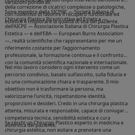
variazioni ponderali.
della correzione di cicatrici complesse o patologiche,
Sono membro della SICPRE — Società Italiana di
con l’obiettivo di favorire il recupero funzionale ed
Chirurgia Plastica Ricostruttiva ed Estetica —,
estetico e migliorare la qualità di vita del paziente.
dell’AICPE — Associazione Italiana di Chirurgia Plastica
Estetica — e dell’EBA — European Burns Association
—, realtà scientifiche che rappresentano per me un
riferimento costante per l’aggiornamento
professionale, la formazione continua e il confronto
con la comunità scientifica nazionale e internazionale.
Nel mio lavoro considero ogni intervento come un
percorso condiviso, basato sull’ascolto, sulla fiducia e
su una comunicazione chiara e trasparente. Il mio
obiettivo non è trasformare la persona, ma
valorizzarne l’unicità, rispettandone identità,
proporzioni e desideri. Credo in una chirurgia plastica
attenta, misurata e responsabile, capace di coniugare
competenza tecnica, sensibilità estetica e cura
Se cerchi un Chirurgo Plastico esperto in medicina e
autentica del paziente.
chirurgia estetica, non esitare a prenotare una