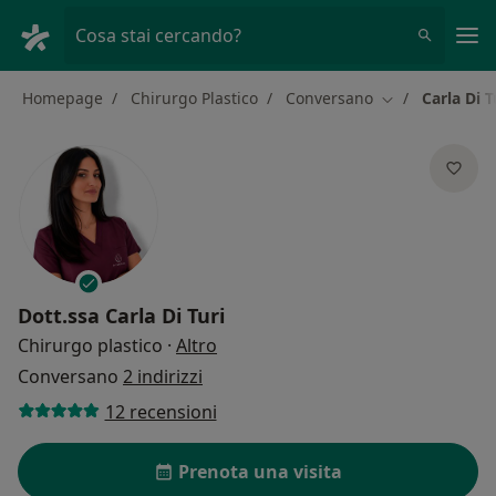
Men
Cosa stai cercando?
Homepage
Chirurgo Plastico
Conversano
Carla Di T
Cambia città
Dott.ssa
Carla Di Turi
sulle specializzazioni
Chirurgo plastico
·
Altro
Conversano
2 indirizzi
12 recensioni
Prenota una visita