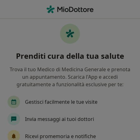
Men
Chirurgo Plastico • Altamura, BA
Filters
Mappa
Chirurghi plastici a Altamura. Prenota
Prenditi cura della tua salute
online la tua visita
In che modo ordiniamo i risultati
Trova il tuo Medico di Medicina Generale e prenota
un appuntamento. Scarica l'App e accedi
gratuitamente a funzionalità esclusive per te:
Gestisci facilmente le tue visite
Invia messaggi ai tuoi dottori
Dott.ssa Arcangela Volpe
Ricevi promemoria e notifiche
·
Altro
Chirurgo plastico