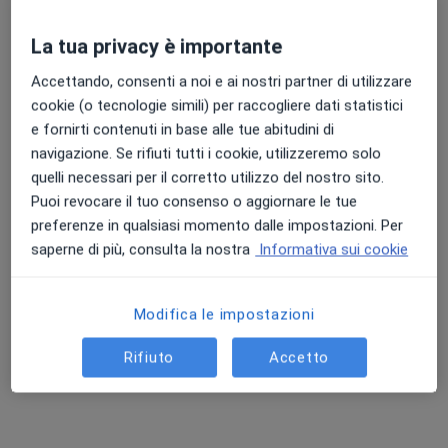
Questi professionisti sanitari si trovano fuori
La tua privacy è importante
Altamura, BA, in aree vicine alla tua ricerca.
Accettando, consenti a noi e ai nostri partner di utilizzare
cookie (o tecnologie simili) per raccogliere dati statistici
e fornirti contenuti in base alle tue abitudini di
navigazione. Se rifiuti tutti i cookie, utilizzeremo solo
quelli necessari per il corretto utilizzo del nostro sito.
Puoi revocare il tuo consenso o aggiornare le tue
preferenze in qualsiasi momento dalle impostazioni. Per
saperne di più, consulta la nostra
Informativa sui cookie
Dott.ssa Aurelia De Pascale
·
Altro
Chirurgo plastico, Medico estetico, Chirurgo estetico
70 recensioni
Modifica le impostazioni
Indirizzo 1
Indirizzo 2
Online
Rifiuto
Accetto
Viale de Laurentis Luigi 25b, Bari
•
Mappa
VR Medical Centro Polispecialistico