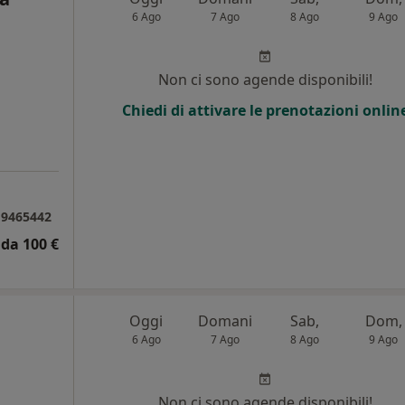
6 Ago
7 Ago
8 Ago
9 Ago
i
Non ci sono agende disponibili!
Chiedi di attivare le prenotazioni onlin
319465442
da 100 €
Oggi
Domani
Sab,
Dom,
6 Ago
7 Ago
8 Ago
9 Ago
Non ci sono agende disponibili!