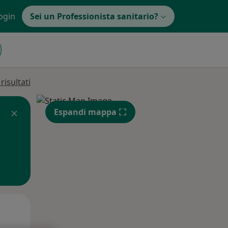
ogin
Sei un Professionista sanitario?
isultati
Espandi mappa
Lun,
Mar,
Mer,
10 Ago
11 Ago
12 Ago