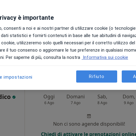
i
Non ci sono agende disponibili!
privacy è importante
Chiedi di attivare le prenotazioni onlin
 consenti a noi e ai nostri partner di utilizzare cookie (o tecnologie 
dati statistici e fornirti contenuti in base alle tue abitudini di navig
i i cookie, utilizzeremo solo quelli necessari per il corretto utilizzo de
re il tuo consenso o aggiornare le tue preferenze in qualsiasi mom
i. Per saperne di più, consulta la nostra
Informativa sui cookie
da 200 €
Rifiuto
A
le impostazioni
dico
Oggi
Domani
Sab,
Dom,
6 Ago
7 Ago
8 Ago
9 Ago
Non ci sono agende disponibili!
Chiedi di attivare le prenotazioni onlin