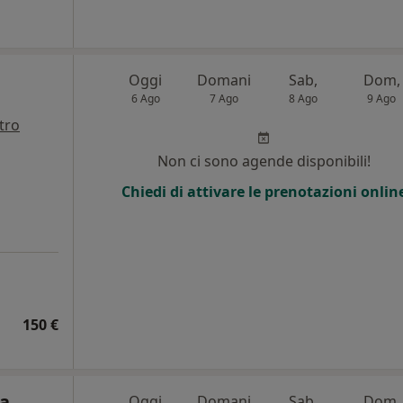
Oggi
Domani
Sab,
Dom,
6 Ago
7 Ago
8 Ago
9 Ago
tro
i
Non ci sono agende disponibili!
Chiedi di attivare le prenotazioni onlin
150 €
ca
Oggi
Domani
Sab,
Dom,