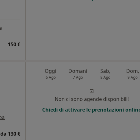
a
150 €
a
Oggi
Domani
Sab,
Dom,
6 Ago
7 Ago
8 Ago
9 Ago
Non ci sono agende disponibili!
Chiedi di attivare le prenotazioni onlin
pa
da 130 €