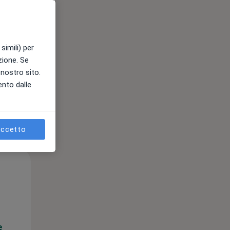
e
simili) per
azione. Se
l nostro sito.
ento dalle
ccetto
Lun,
Mar,
Mer,
10 Ago
11 Ago
12 Ago
e