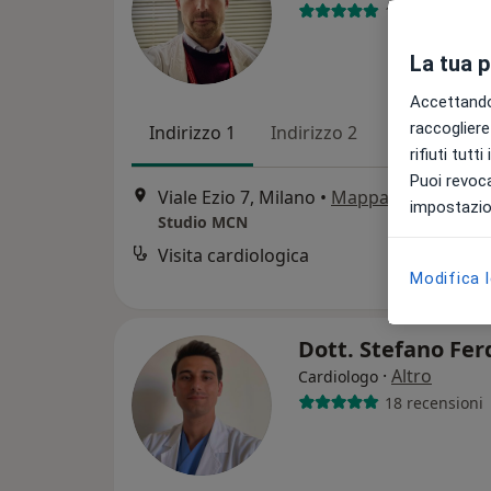
170 recension
La tua 
Accettando,
raccogliere 
Indirizzo 1
Indirizzo 2
Indirizzo 3
rifiuti tutt
Puoi revoca
Viale Ezio 7, Milano
•
Mappa
impostazion
Studio MCN
Visita cardiologica
Modifica 
Dott. Stefano Fer
·
Altro
Cardiologo
18 recensioni