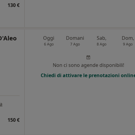
130 €
D'Aleo
Oggi
Domani
Sab,
Dom,
6 Ago
7 Ago
8 Ago
9 Ago
Non ci sono agende disponibili!
Chiedi di attivare le prenotazioni onlin
a
150 €