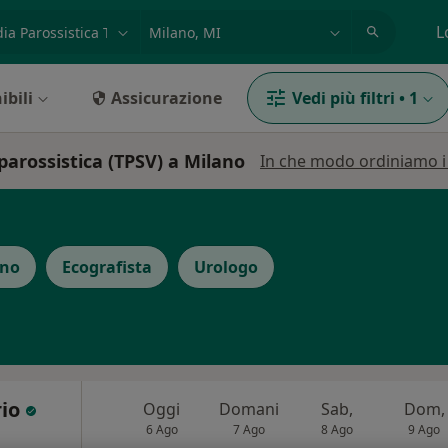
azione, medico, struttura
es: Roma
L
ibili
Assicurazione
Vedi più filtri
•
1
parossistica (TPSV) a Milano
In che modo ordiniamo i r
ino
Ecografista
Urologo
rio
Oggi
Domani
Sab,
Dom,
6 Ago
7 Ago
8 Ago
9 Ago