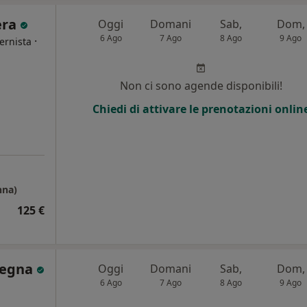
era
Oggi
Domani
Sab,
Dom,
6 Ago
7 Ago
8 Ago
9 Ago
·
ernista
Non ci sono agende disponibili!
Chiedi di attivare le prenotazioni onlin
nna)
125 €
megna
Oggi
Domani
Sab,
Dom,
6 Ago
7 Ago
8 Ago
9 Ago