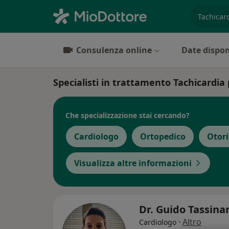
es. prest
Consulenza online
Date dispon
Specialisti in trattamento Tachicardia 
Che specializzazione stai cercando?
Cardiologo
Ortopedico
Otor
Visualizza altre informazioni
Dr. Guido Tassina
·
Altro
Cardiologo