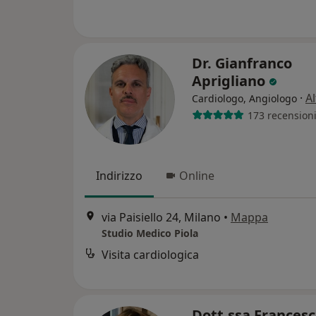
Dr. Gianfranco
Aprigliano
·
Al
Cardiologo, Angiologo
173 recension
Indirizzo
Online
via Paisiello 24, Milano
•
Mappa
Studio Medico Piola
Visita cardiologica
Dott.ssa Frances