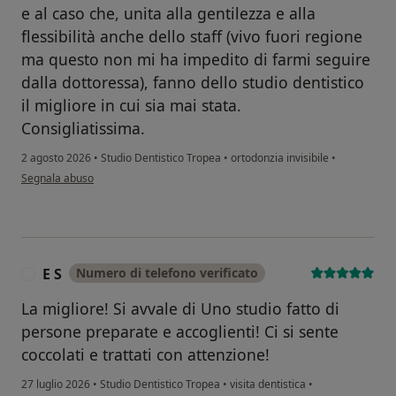
e al caso che, unita alla gentilezza e alla
flessibilità anche dello staff (vivo fuori regione
ma questo non mi ha impedito di farmi seguire
dalla dottoressa), fanno dello studio dentistico
il migliore in cui sia mai stata.
Consigliatissima.
2 agosto 2026
•
Studio Dentistico Tropea
•
ortodonzia invisibile
•
secondo l'opinione dell'utente Daniela Vanni
Segnala abuso
E S
Numero di telefono verificato
E
La migliore! Si avvale di Uno studio fatto di
persone preparate e accoglienti! Ci si sente
coccolati e trattati con attenzione!
27 luglio 2026
•
Studio Dentistico Tropea
•
visita dentistica
•