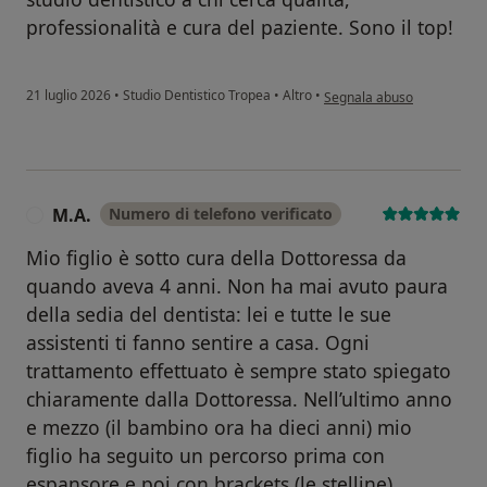
professionalità e cura del paziente. Sono il top!
secondo l'opinione dell'ut
21 luglio 2026
•
Studio Dentistico Tropea
•
Altro
•
Segnala abuso
M.A.
Numero di telefono verificato
M
Mio figlio è sotto cura della Dottoressa da
quando aveva 4 anni. Non ha mai avuto paura
della sedia del dentista: lei e tutte le sue
assistenti ti fanno sentire a casa. Ogni
trattamento effettuato è sempre stato spiegato
chiaramente dalla Dottoressa. Nell’ultimo anno
e mezzo (il bambino ora ha dieci anni) mio
figlio ha seguito un percorso prima con
espansore e poi con brackets (le stelline)