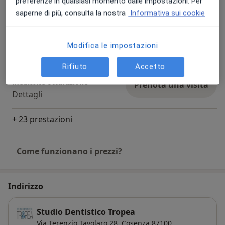
preferenze in qualsiasi momento dalle impostazioni. Per
saperne di più, consulta la nostra
Informativa sui cookie
Sigillatura dei solchi e delle
fossette
Prenota una visita
Modifica le impostazioni
Dettagli
Rifiuto
Accetto
Ricostruzione di dente
mediante otturazione
Prenota una visita
Dettagli
+ 23 prestazioni
Come funzionano i prezzi?
Indirizzo
Studio Dentistico Tropea
Via Terenzio Tavolaro 28,
Cosenza
87100