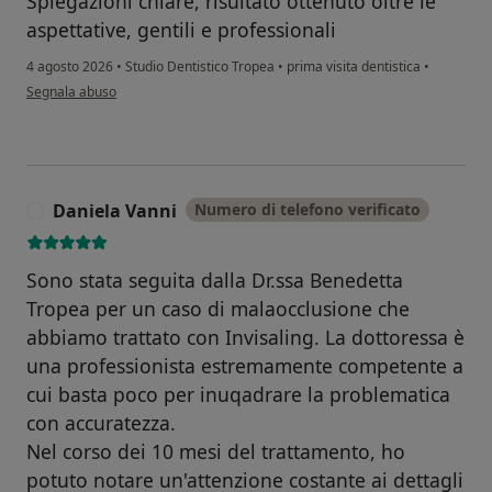
Spiegazioni chiare, risultato ottenuto oltre le
aspettative, gentili e professionali
4 agosto 2026
•
Studio Dentistico Tropea
•
prima visita dentistica
•
secondo l'opinione dell'utente Francesco
Segnala abuso
Daniela Vanni
Numero di telefono verificato
D
Sono stata seguita dalla Dr.ssa Benedetta
Tropea per un caso di malaocclusione che
abbiamo trattato con Invisaling. La dottoressa è
una professionista estremamente competente a
cui basta poco per inuqadrare la problematica
con accuratezza.
Nel corso dei 10 mesi del trattamento, ho
potuto notare un'attenzione costante ai dettagli