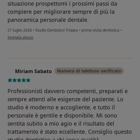
situazione prospettomi i prossimi passi da
compiere per migliorare sempre di più la
panoramica personale dentale.
21 luglio 2026
•
Studio Dentistico Tropea
•
prima visita dentistica
•
secondo l'opinione dell'utente ADM
Segnala abuso
Miriam Sabato
Numero di telefono verificato
M
Professionisti davvero competenti, preparati e
sempre attenti alle esigenze del paziente. Lo
studio è moderno e accogliente, e tutto il
personale è gentile e disponibile. Mi sono
sentita subito a mio agio e il risultato del
trattamento è stato eccellente. Consiglio questo
studio dentistico a chi cerca qualità,