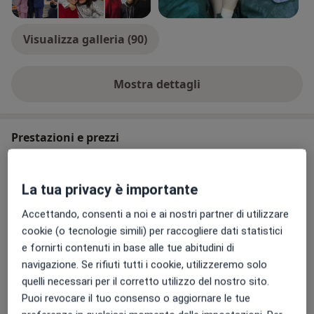
Visualizza galleria (90)
Mostra dettagli
sull'esperienza
Prestazioni e prezzi
Ortodonzia fissa e mobile
Prenota una visita
Dettagli
La tua privacy è importante
Accettando, consenti a noi e ai nostri partner di utilizzare
Ortodonzia pediatrica
cookie (o tecnologie simili) per raccogliere dati statistici
Prenota una visita
Dettagli
e fornirti contenuti in base alle tue abitudini di
navigazione. Se rifiuti tutti i cookie, utilizzeremo solo
quelli necessari per il corretto utilizzo del nostro sito.
Trattamento ipersensibilità
dentinale
Puoi revocare il tuo consenso o aggiornare le tue
Prenota una visita
Dettagli