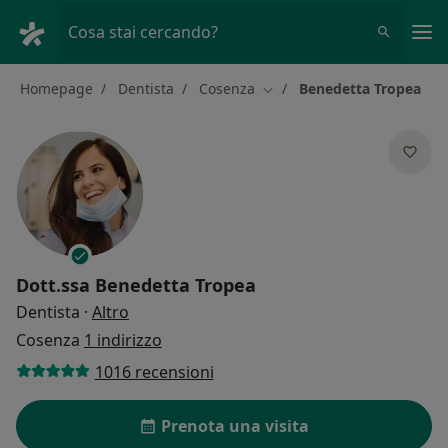
Men
Cosa stai cercando?
Homepage
Dentista
Cosenza
Benedetta Tropea
Cambia città
Dott.ssa
Benedetta Tropea
sulle specializzazioni
Dentista
·
Altro
Cosenza
1 indirizzo
1016 recensioni
Prenota una visita