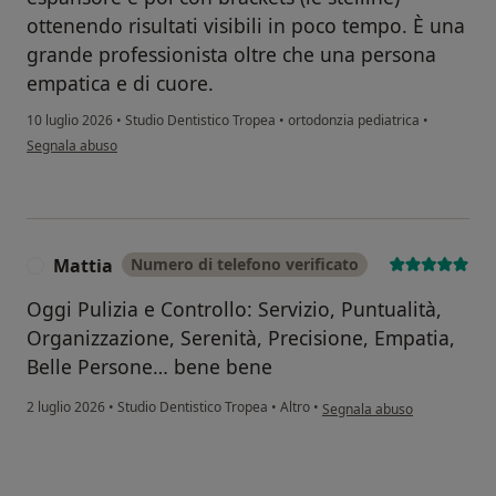
ottenendo risultati visibili in poco tempo. È una
grande professionista oltre che una persona
empatica e di cuore.
10 luglio 2026
•
Studio Dentistico Tropea
•
ortodonzia pediatrica
•
secondo l'opinione dell'utente M.A.
Segnala abuso
Mattia
Numero di telefono verificato
M
Oggi Pulizia e Controllo: Servizio, Puntualità,
Organizzazione, Serenità, Precisione, Empatia,
Belle Persone… bene bene
secondo l'opinione dell'uten
2 luglio 2026
•
Studio Dentistico Tropea
•
Altro
•
Segnala abuso