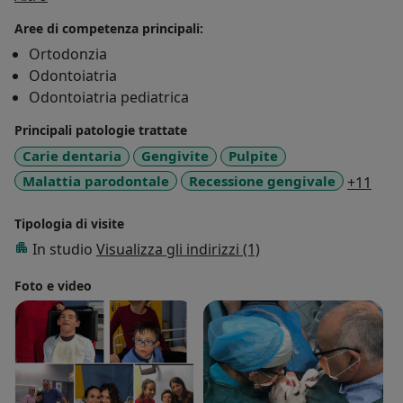
Ho preso la certificazione SomnoMed e dunque mi
Aree di competenza principali:
occupo della diagnosi e del trattamento delle apnee
Ortodonzia
ostruttive del sonno.
Odontoiatria
Odontoiatria pediatrica
Principali patologie trattate
Carie dentaria
Gengivite
Pulpite
a11y
Malattia parodontale
Recessione gengivale
+11
Tipologia di visite
In studio
Visualizza gli indirizzi (1)
Foto e video