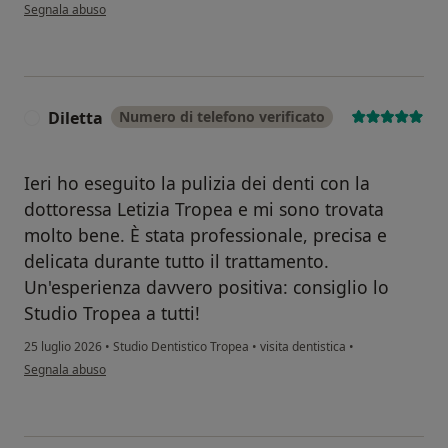
secondo l'opinione dell'utente E S
Segnala abuso
Diletta
Numero di telefono verificato
D
Ieri ho eseguito la pulizia dei denti con la
dottoressa Letizia Tropea e mi sono trovata
molto bene. È stata professionale, precisa e
delicata durante tutto il trattamento.
Un'esperienza davvero positiva: consiglio lo
Studio Tropea a tutti!
25 luglio 2026
•
Studio Dentistico Tropea
•
visita dentistica
•
secondo l'opinione dell'utente Diletta
Segnala abuso