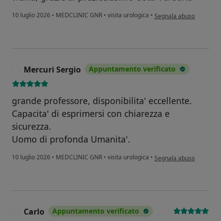
secondo l'opinione dell
10 luglio 2026
•
MEDCLINIC GNR
•
visita urologica
•
Segnala abuso
Mercuri Sergio
Appuntamento verificato
M
grande professore, disponibilita' eccellente.
Capacita' di esprimersi con chiarezza e
sicurezza.
Uomo di profonda Umanita'.
secondo l'opinione dell'
10 luglio 2026
•
MEDCLINIC GNR
•
visita urologica
•
Segnala abuso
Carlo
Appuntamento verificato
C