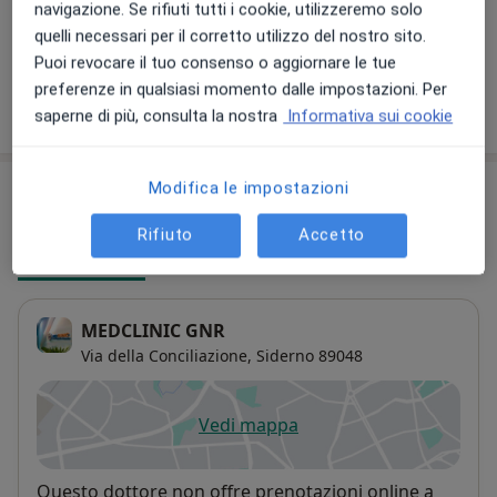
navigazione. Se rifiuti tutti i cookie, utilizzeremo solo
Dettagli
quelli necessari per il corretto utilizzo del nostro sito.
Puoi revocare il tuo consenso o aggiornare le tue
preferenze in qualsiasi momento dalle impostazioni. Per
Come funzionano i prezzi?
saperne di più, consulta la nostra
Informativa sui cookie
Modifica le impostazioni
Indirizzi (2)
Rifiuto
Accetto
Indirizzo 1
Indirizzo 2
MEDCLINIC GNR
Via della Conciliazione,
Siderno
89048
Vedi mappa
si apre in una nuova scheda
Disponibilità
Questo dottore non offre prenotazioni online a