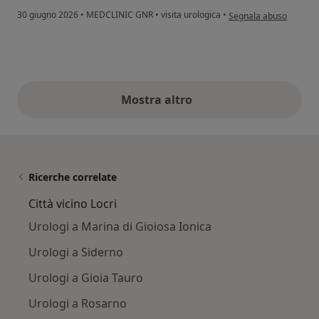
secondo l'opinione dell
30 giugno 2026
•
MEDCLINIC GNR
•
visita urologica
•
Segnala abuso
Mostra altro
opinioni di cui sopra
Ricerche correlate
Città vicino Locri
Urologi a Marina di Gioiosa Ionica
Urologi a Siderno
Urologi a Gioia Tauro
Urologi a Rosarno