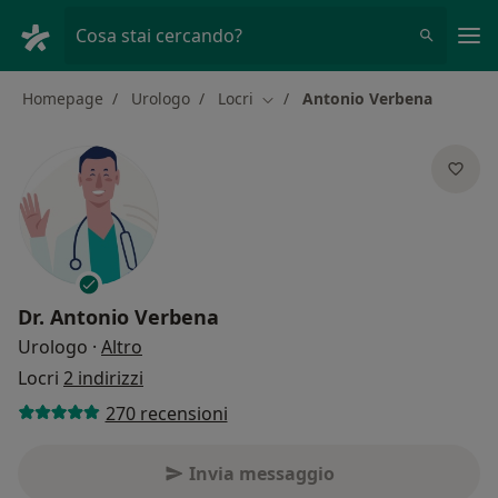
Men
Cosa stai cercando?
Homepage
Urologo
Locri
Antonio Verbena
Cambia città
Dr.
Antonio Verbena
sulle specializzazioni
Urologo
·
Altro
Locri
2 indirizzi
270 recensioni
Invia messaggio