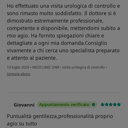
Ho effettuato una visita urologica di controllo e
sono rimasto molto soddisfatto. Il dottore si è
dimostrato estremamente professionale,
competente e disponibile, mettendomi subito a
mio agio. Ha fornito spiegazioni chiare e
dettagliate a ogni mia domanda.Consiglio
vivamente a chi cerca uno specialista preparato
e attento al paziente.
10 luglio 2026
•
MEDCLINIC GNR
•
visita urologica di controllo
•
secondo l'opinione dell'utente Carlo
Segnala abuso
Giovanni
Appuntamento verificato
G
Puntualità gentilezza,professionalità proprio
agio su tutto