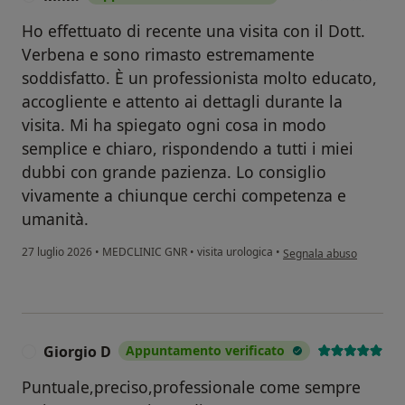
Ho effettuato di recente una visita con il Dott.
Verbena e sono rimasto estremamente
soddisfatto. È un professionista molto educato,
accogliente e attento ai dettagli durante la
visita. Mi ha spiegato ogni cosa in modo
semplice e chiaro, rispondendo a tutti i miei
dubbi con grande pazienza. Lo consiglio
vivamente a chiunque cerchi competenza e
umanità.
secondo l'opinione dell'
27 luglio 2026
•
MEDCLINIC GNR
•
visita urologica
•
Segnala abuso
Giorgio D
Appuntamento verificato
G
Puntuale,preciso,professionale come sempre