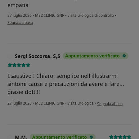
empatia
27 luglio 2026
•
MEDCLINIC GNR
•
visita urologica di controllo
•
secondo l'opinione dell'utente R L
Segnala abuso
Sergi Soccorsa. S,S
Appuntamento verificato
S
Esaustivo ! Chiaro, semplice nell'illustrarmi
sintomi cause e precauzioni da avere e fare...
grazie dott.!!
secondo l'opinione dell'
27 luglio 2026
•
MEDCLINIC GNR
•
visita urologica
•
Segnala abuso
M.M.
Appuntamento verificato
M