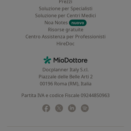
Prezzi
Soluzione per Specialisti
Soluzione per Centri Medici
Noa Notes
nuovo
Risorse gratuite
Centro Assistenza per Professionisti
HireDoc
Contatti
MioDottore - Homepage
Docplanner Italy S.r.l.
Piazzale delle Belle Arti 2
00196 Roma (RM), Italia
Partita IVA e codice Fiscale 09244850963
Facebook
si apre in una nuova scheda
Twitter
si apre in una nuova scheda
Linkedin
si apre in una nuova sc
Spotify
si apre in una nuo