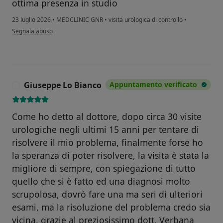
ottima presenza in studio
23 luglio 2026
•
MEDCLINIC GNR
•
visita urologica di controllo
•
secondo l'opinione dell'utente Giorgio D
Segnala abuso
Giuseppe Lo Bianco
Appuntamento verificato
G
Come ho detto al dottore, dopo circa 30 visite
urologiche negli ultimi 15 anni per tentare di
risolvere il mio problema, finalmente forse ho
la speranza di poter risolvere, la visita è stata la
migliore di sempre, con spiegazione di tutto
quello che si è fatto ed una diagnosi molto
scrupolosa, dovrò fare una ma seri di ulteriori
esami, ma la risoluzione del problema credo sia
vicina, grazie al preziosissimo dott. Verbana