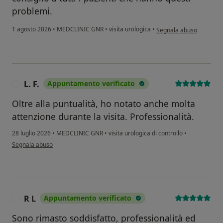
problemi.
secondo l'opinione dell'
1 agosto 2026
•
MEDCLINIC GNR
•
visita urologica
•
Segnala abuso
L. F.
Appuntamento verificato
L
Oltre alla puntualità, ho notato anche molta
attenzione durante la visita. Professionalità.
28 luglio 2026
•
MEDCLINIC GNR
•
visita urologica di controllo
•
secondo l'opinione dell'utente L. F.
Segnala abuso
R L
Appuntamento verificato
R
Sono rimasto soddisfatto, professionalità ed