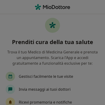
Men
Carcinoma Della Vescica • Siderno, RC
Filters
• 1
Assicurazione
Map
Specialisti in trattamento carcinoma della
Prenditi cura della tua salute
vescica a Siderno
In che modo ordiniamo i risultati
Trova il tuo Medico di Medicina Generale e prenota
un appuntamento. Scarica l'App e accedi
gratuitamente a funzionalità esclusive per te:
Che specializzazione stai cercando?
Urologo
Endocrinologo
Gastroenterologo
Gestisci facilmente le tue visite
Invia messaggi ai tuoi dottori
Ricevi promemoria e notifiche