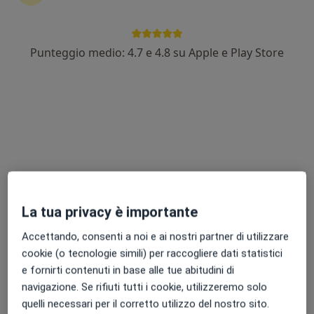
Punteggio medio: 4.7 e 4.8 su Apple e Play Store
Dr. Pierluigi Russo
·
Altro
Urologo, Andrologo
322 recensioni
Piazza Francesco Fortugno 6, Locri
•
Mappa
Polimedica Dr. Fortugno
Visita urologica
150 €
Questo dottore non ha ancora attivato le prenotazioni online presso questo indirizzo.
La tua privacy è importante
Chiedi di attivare le prenotazioni online
Accettando, consenti a noi e ai nostri partner di utilizzare
cookie (o tecnologie simili) per raccogliere dati statistici
e fornirti contenuti in base alle tue abitudini di
navigazione. Se rifiuti tutti i cookie, utilizzeremo solo
quelli necessari per il corretto utilizzo del nostro sito.