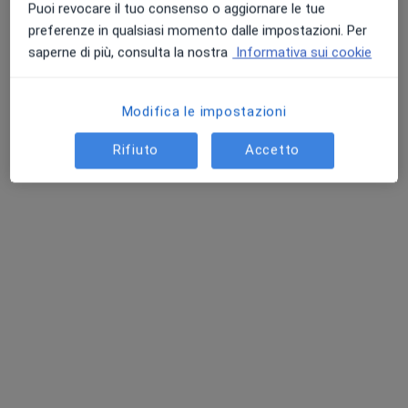
Puoi revocare il tuo consenso o aggiornare le tue
preferenze in qualsiasi momento dalle impostazioni. Per
saperne di più, consulta la nostra
Informativa sui cookie
Dr. Antonio Verbena
·
Altro
Urologo
Modifica le impostazioni
270 recensioni
Rifiuto
Accetto
Indirizzo 1
Indirizzo 2
Via della Conciliazione, Siderno
•
Mappa
MEDCLINIC GNR
Visita urologica
Prezzo non disponibile
Questo dottore non ha ancora attivato le prenotazioni online presso questo indirizzo.
Chiedi di attivare le prenotazioni online