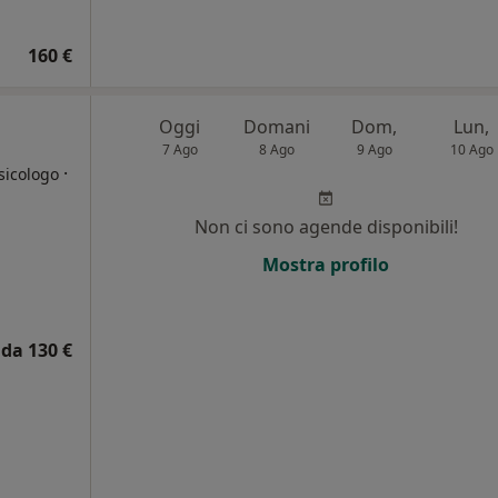
160 €
Oggi
Domani
Dom,
Lun,
7 Ago
8 Ago
9 Ago
10 Ago
·
sicologo
Non ci sono agende disponibili!
i
Mostra profilo
da 130 €