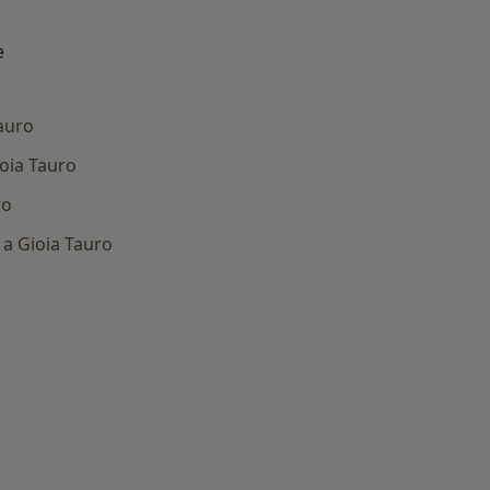
e
Tauro
ioia Tauro
ro
 a Gioia Tauro
 Principali patologie trattate