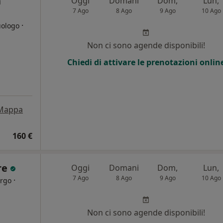
a
Oggi
Domani
Dom,
Lun,
7 Ago
8 Ago
9 Ago
10 Ago
·
uologo
Non ci sono agende disponibili!
i
Chiedi di attivare le prenotazioni onlin
Mappa
160 €
ore
Oggi
Domani
Dom,
Lun,
7 Ago
8 Ago
9 Ago
10 Ago
·
urgo
Non ci sono agende disponibili!