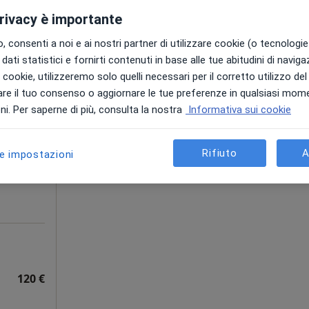
a
privacy è importante
 consenti a noi e ai nostri partner di utilizzare cookie (o tecnologie 
150 €
dati statistici e fornirti contenuti in base alle tue abitudini di navig
i i cookie, utilizzeremo solo quelli necessari per il corretto utilizzo de
aggio
Oggi
Domani
Dom,
Lun,
re il tuo consenso o aggiornare le tue preferenze in qualsiasi mom
7 Ago
8 Ago
9 Ago
10 Ago
o
i. Per saperne di più, consulta la nostra
Informativa sui cookie
Non ci sono agende disponibili!
Rifiuto
A
le impostazioni
Chiedi di attivare le prenotazioni onlin
120 €