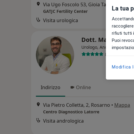
Via Ugo Foscolo 53, Gioia Tauro
•
Mapp
La tua 
GATJC Fertility Center
Accettando,
Visita urologica
raccogliere 
rifiuti tutt
Dott. Marco Salv
Puoi revoca
·
Altr
Urologo, Andrologo
impostazion
89 recensioni
Modifica 
Indirizzo
Online
Via Pietro Colletta, 2, Rosarno
•
Mappa
Centro Diagnostico Latorre
Visita andrologica