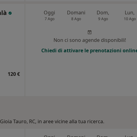
alà
Oggi
Domani
Dom,
Lun,
7 Ago
8 Ago
9 Ago
10 Ago
Non ci sono agende disponibili!
Chiedi di attivare le prenotazioni onlin
120 €
Gioia Tauro, RC, in aree vicine alla tua ricerca.