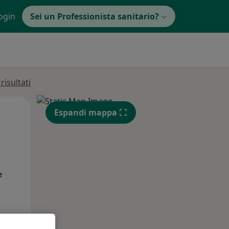
ogin
Sei un Professionista sanitario?
isultati
Mar,
Mer,
Gio,
Espandi mappa
11 Ago
12 Ago
13 Ago
e