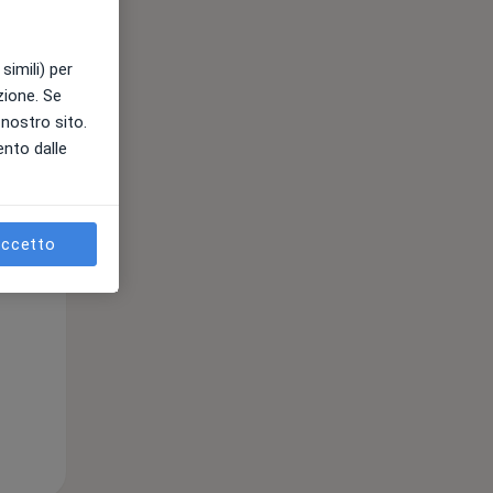
simili) per
azione. Se
l nostro sito.
Mar,
Mer,
Gio,
ento dalle
11 Ago
12 Ago
13 Ago
ccetto
e