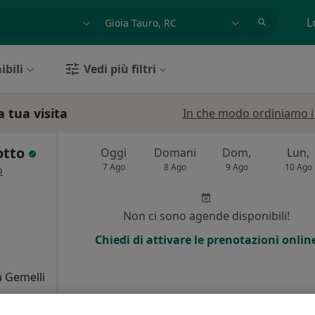
azione, medico, struttura
es: Roma
L
ibili
Vedi più filtri
a tua visita
In che modo ordiniamo i r
otto
Oggi
Domani
Dom,
Lun,
7 Ago
8 Ago
9 Ago
10 Ago
o
Non ci sono agende disponibili!
Chiedi di attivare le prenotazioni onlin
a Gemelli
ve