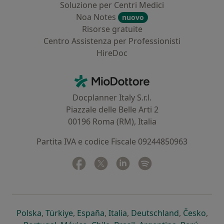
Soluzione per Centri Medici
Noa Notes
nuovo
Risorse gratuite
Centro Assistenza per Professionisti
HireDoc
Contatti
MioDottore - Homepage
Docplanner Italy S.r.l.
Piazzale delle Belle Arti 2
00196 Roma (RM), Italia
Partita IVA e codice Fiscale 09244850963
Facebook
si apre in una nuova scheda
Twitter
si apre in una nuova scheda
Linkedin
si apre in una nuova sc
Spotify
si apre in una nuo
si apre in una nuova scheda
si apre in una nuova scheda
si apre in una nuova scheda
si apre in una nuova sche
si apre in 
si a
Polska
,
Türkiye
,
España
,
Italia
,
Deutschland
,
Česko
,