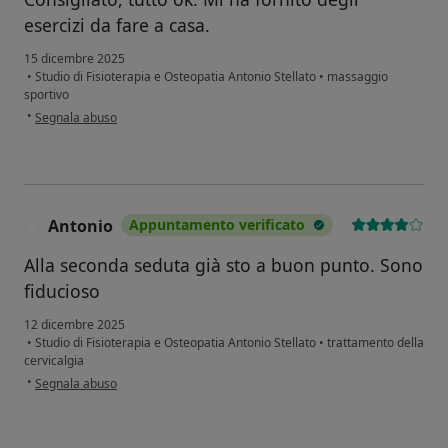
esercizi da fare a casa.
15 dicembre 2025
•
Studio di Fisioterapia e Osteopatia Antonio Stellato
•
massaggio
sportivo
secondo l'opinione dell'utente Domenico
•
Segnala abuso
Antonio
Appuntamento verificato
A
Alla seconda seduta già sto a buon punto. Sono
fiducioso
12 dicembre 2025
•
Studio di Fisioterapia e Osteopatia Antonio Stellato
•
trattamento della
cervicalgia
secondo l'opinione dell'utente Antonio
•
Segnala abuso