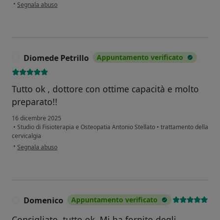
secondo l'opinione dell'utente Maurizio
•
Segnala abuso
Diomede Petrillo
Appuntamento verificato
D
Tutto ok , dottore con ottime capacità e molto
preparato!!
16 dicembre 2025
•
Studio di Fisioterapia e Osteopatia Antonio Stellato
•
trattamento della
cervicalgia
secondo l'opinione dell'utente Diomede Petrillo
•
Segnala abuso
Domenico
Appuntamento verificato
D
Consigliato, tutto ok. Mi ha fornito degli