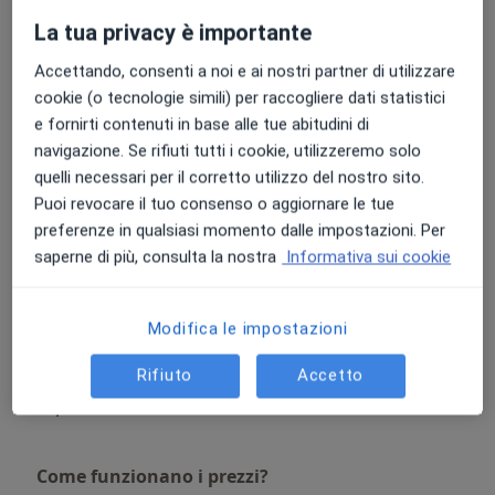
Dettagli
La tua privacy è importante
Applicazione taping
Accettando, consenti a noi e ai nostri partner di utilizzare
Da 30 €
Dettagli
cookie (o tecnologie simili) per raccogliere dati statistici
e fornirti contenuti in base alle tue abitudini di
navigazione. Se rifiuti tutti i cookie, utilizzeremo solo
Coppettazione
quelli necessari per il corretto utilizzo del nostro sito.
30 €
Dettagli
Puoi revocare il tuo consenso o aggiornare le tue
preferenze in qualsiasi momento dalle impostazioni. Per
Linfodrenaggio manuale
saperne di più, consulta la nostra
Informativa sui cookie
40 €
Dettagli
Magnetoterapia
Modifica le impostazioni
15 €
Dettagli
Rifiuto
Accetto
+ 6 prestazioni
Come funzionano i prezzi?