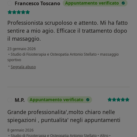
Francesco Toscano
Appuntamento verificato
F
Professionista scrupoloso e attento. Mi ha fatto
sentire a mio agio. Efficace il trattamento dopo
il massaggio.
23 gennaio 2026
•
Studio di Fisioterapia e Osteopatia Antonio Stellato
•
massaggio
sportivo
secondo l'opinione dell'utente Francesco Toscano
•
Segnala abuso
M.P.
Appuntamento verificato
M
Grande professionalita',molto chiaro nelle
spiegazioni , puntualita' negli appuntamenti
8 gennaio 2026
•
Studio di Fisioterapia e Osteopatia Antonio Stellato
•
Altro
•