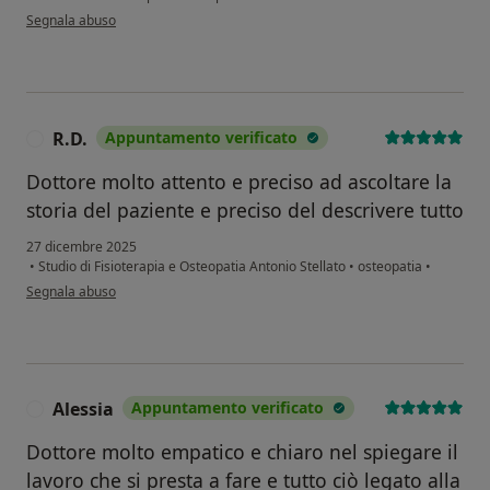
secondo l'opinione dell'utente M.P.
Segnala abuso
R.D.
Appuntamento verificato
R
Dottore molto attento e preciso ad ascoltare la
storia del paziente e preciso del descrivere tutto
27 dicembre 2025
•
Studio di Fisioterapia e Osteopatia Antonio Stellato
•
osteopatia
•
secondo l'opinione dell'utente R.D.
Segnala abuso
Alessia
Appuntamento verificato
A
Dottore molto empatico e chiaro nel spiegare il
lavoro che si presta a fare e tutto ciò legato alla