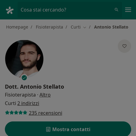
Men
Cosa stai cercando?
Homepage
Fisioterapista
Curti
Antonio Stellato
Cambia città
Dott.
Antonio Stellato
sulle specializzazioni
Fisioterapista
·
Altro
Curti
2 indirizzi
235 recensioni
Mostra contatti