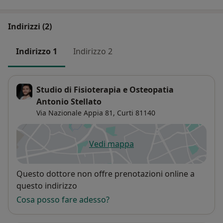
Indirizzi (2)
Indirizzo 1
Indirizzo 2
Studio di Fisioterapia e Osteopatia
Antonio Stellato
Via Nazionale Appia 81,
Curti
81140
Vedi mappa
si apre in una nuova scheda
Disponibilità
Questo dottore non offre prenotazioni online a
questo indirizzo
Cosa posso fare adesso?