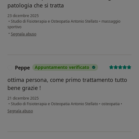
patologia che si tratta
23 dicembre 2025
•
Studio di Fisioterapia e Osteopatia Antonio Stellato
•
massaggio
sportivo
secondo l'opinione dell'utente Alessia
•
Segnala abuso
Peppe
Appuntamento verificato
P
ottima persona, come primo trattamento tutto
bene grazie !
21 dicembre 2025
•
Studio di Fisioterapia e Osteopatia Antonio Stellato
•
osteopatia
•
secondo l'opinione dell'utente Peppe
Segnala abuso