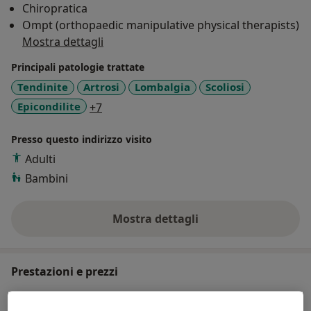
Chiropratica
Ompt (orthopaedic manipulative physical therapists)
Mostra dettagli
Principali patologie trattate
Tendinite
Artrosi
Lombalgia
Scoliosi
a11y_sr_more_diseases
Epicondilite
+7
Presso questo indirizzo visito
Adulti
Bambini
Mostra dettagli
sull'esperienza
Prestazioni e prezzi
Fisioterapia