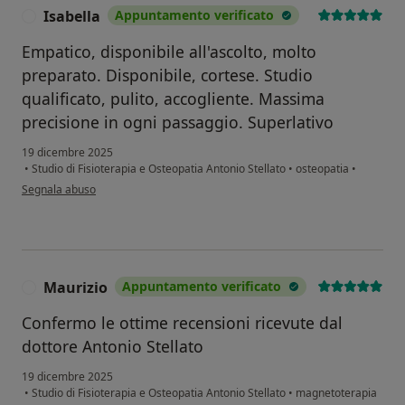
Isabella
Appuntamento verificato
I
Empatico, disponibile all'ascolto, molto
preparato. Disponibile, cortese. Studio
qualificato, pulito, accogliente. Massima
precisione in ogni passaggio. Superlativo
19 dicembre 2025
•
Studio di Fisioterapia e Osteopatia Antonio Stellato
•
osteopatia
•
secondo l'opinione dell'utente Isabella
Segnala abuso
Maurizio
Appuntamento verificato
M
Confermo le ottime recensioni ricevute dal
dottore Antonio Stellato
19 dicembre 2025
•
Studio di Fisioterapia e Osteopatia Antonio Stellato
•
magnetoterapia