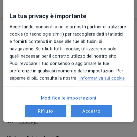
valutazione pediatrica in tempi brevi. Alcuni
27/11/2025
esempi sono:
La tua privacy è importante
-febbre esordita da poche ore
Accettando, consenti a noi e ai nostri partner di utilizzare
Prestazioni e prezzi
-mal di gola o linfadenopatie
cookie (o tecnologie simili) per raccogliere dati statistici
-tosse e/o difficoltà respiratorie di nuova
Consulenza online
e fornirti contenuti in base alle tue abitudini di
insorgenza
Prenota una visita
50 €
Dettagli
navigazione. Se rifiuti tutti i cookie, utilizzeremo solo
-rash cutanei o altre condizioni dermatologiche
quelli necessari per il corretto utilizzo del nostro sito.
-otalgia o dolori acuti
Puoi revocare il tuo consenso o aggiornare le tue
-vomito, diarrea, dolore addominale o sintomi
Visita pediatrica
preferenze in qualsiasi momento dalle impostazioni. Per
gastrointestinali improvvisi
90 €
Dettagli
saperne di più, consulta la nostra
Informativa sui cookie
-condizioni che preoccupano il genitore e
richiedono un controllo tempestivo
Visita a domicilio
In caso di necessità è possibile effettuare anche a
90 €
Dettagli
Modifica le impostazioni
domicilio TAMPONE FARINGEO PER
STREPTOCOCCO o ESAME DELLE URINE, con un
Rifiuto
Accetto
Visita pediatrica di controllo
leggero sovrapprezzo.
70 €
Dettagli
Se durante la valutazione emergesse la necessità
di eseguire ulteriori accertamenti o procedure