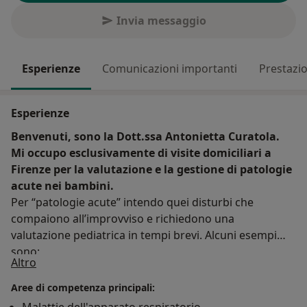
Invia messaggio
Esperienze
Comunicazioni importanti
Prestazio
Esperienze
Benvenuti, sono la Dott.ssa Antonietta Curatola.
Mi occupo esclusivamente di visite domiciliari a
Firenze per la valutazione e la gestione di patologie
acute nei bambini.
Per “patologie acute” intendo quei disturbi che
compaiono all’improvviso e richiedono una
valutazione pediatrica in tempi brevi. Alcuni esempi
sono:
Su di me
Altro
-febbre esordita da poche ore
-mal di gola o linfadenopatie
Aree di competenza principali:
-tosse e/o difficoltà respiratorie di nuova insorgenza