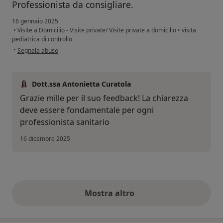
Professionista da consigliare.
16 gennaio 2025
•
Visite a Domicilio - Visite private/ Visite private a domicilio
•
visita
pediatrica di controllo
secondo l'opinione dell'utente D.C.
•
Segnala abuso
Dott.ssa Antonietta Curatola
Grazie mille per il suo feedback! La chiarezza
deve essere fondamentale per ogni
professionista sanitario
16 dicembre 2025
Mostra altro
opinioni di cui sopra