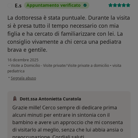
E.s
Appuntamento verificato
E
La dottoressa è stata puntuale. Durante la visita
si è presa tutto il tempo necessario con mia
figlia e ha cercato di familiarizzare con lei. La
consiglio vivamente a chi cerca una pediatra
brava e gentile.
16 dicembre 2025
•
Visite a Domicilio - Visite private/ Visite private a domicilio
•
visita
pediatrica
secondo l'opinione dell'utente E.s
•
Segnala abuso
Dott.ssa Antonietta Curatola
Grazie mille! Cerco sempre di dedicare prima
alcuni minuti per entrare in sintonia con il
bambino e avere un approccio che mi consenta
di visitarlo al meglio, senza che lui abbia ansia o
preoccupazione. Cordiali saluti