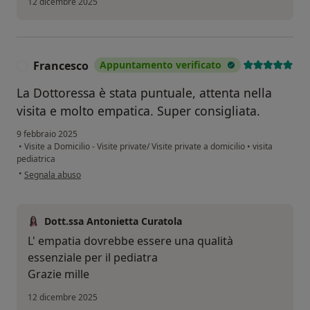
12 dicembre 2025
Francesco
Appuntamento verificato
F
La Dottoressa è stata puntuale, attenta nella
visita e molto empatica. Super consigliata.
9 febbraio 2025
•
Visite a Domicilio - Visite private/ Visite private a domicilio
•
visita
pediatrica
secondo l'opinione dell'utente Francesco
•
Segnala abuso
Dott.ssa Antonietta Curatola
L' empatia dovrebbe essere una qualità
essenziale per il pediatra
Grazie mille
12 dicembre 2025