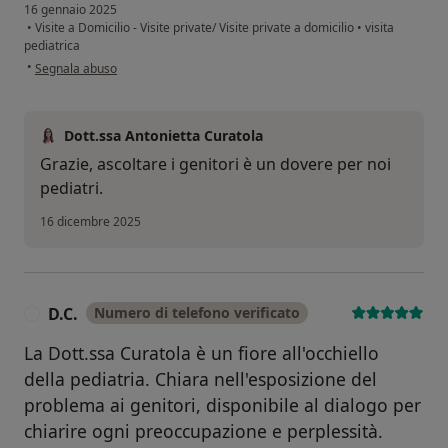
16 gennaio 2025
•
Visite a Domicilio - Visite private/ Visite private a domicilio
•
visita
pediatrica
secondo l'opinione dell'utente LI
•
Segnala abuso
Dott.ssa Antonietta Curatola
Grazie, ascoltare i genitori è un dovere per noi
pediatri.
16 dicembre 2025
D.C.
Numero di telefono verificato
D
La Dott.ssa Curatola è un fiore all'occhiello
della pediatria. Chiara nell'esposizione del
problema ai genitori, disponibile al dialogo per
chiarire ogni preoccupazione e perplessità.