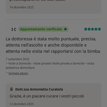
16 dicembre 2025
I C
Appuntamento verificato
I
La dottoressa è stata molto puntuale, precisa,
attenta nell’ascolto e anche disponibile e
attenta nella visita nel rapportarsi con la bimba
7 settembre 2025
•
Visite a Domicilio - Visite private/ Visite private a domicilio
•
visita
pediatrica domiciliare
secondo l'opinione dell'utente I C
•
Segnala abuso
Dott.ssa Antonietta Curatola
Grazie, è un piacere curare i vostri piccoli
12 dicembre 2025