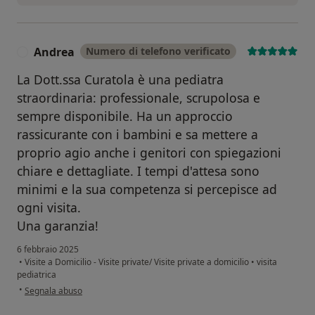
Andrea
Numero di telefono verificato
A
La Dott.ssa Curatola è una pediatra
straordinaria: professionale, scrupolosa e
sempre disponibile. Ha un approccio
rassicurante con i bambini e sa mettere a
proprio agio anche i genitori con spiegazioni
chiare e dettagliate. I tempi d'attesa sono
minimi e la sua competenza si percepisce ad
ogni visita.
Una garanzia!
6 febbraio 2025
•
Visite a Domicilio - Visite private/ Visite private a domicilio
•
visita
pediatrica
secondo l'opinione dell'utente Andrea
•
Segnala abuso