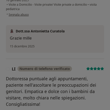
16 gennaio 2025
•
Visite a Domicilio - Visite private/ Visite private a domicilio
•
visita
pediatrica
secondo l'opinione dell'utente Giovanni
•
Segnala abuso
Dott.ssa Antonietta Curatola
Grazie mille
15 dicembre 2025
LI
Numero di telefono verificato
L
Dottoressa puntuale agli appuntamenti,
paziente nell'ascoltare le preoccupazioni dei
genitori. Empatica e dolce con i bambini da
visitare, molto chiara nelle spiegazioni.
Consigliatissima!