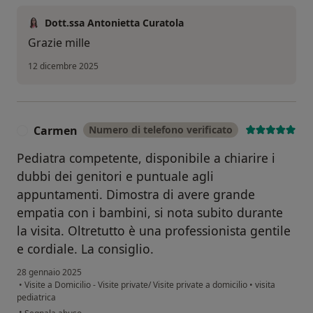
Dott.ssa Antonietta Curatola
Grazie mille
12 dicembre 2025
Carmen
Numero di telefono verificato
C
Pediatra competente, disponibile a chiarire i
dubbi dei genitori e puntuale agli
appuntamenti. Dimostra di avere grande
empatia con i bambini, si nota subito durante
la visita. Oltretutto è una professionista gentile
e cordiale. La consiglio.
28 gennaio 2025
•
Visite a Domicilio - Visite private/ Visite private a domicilio
•
visita
pediatrica
secondo l'opinione dell'utente Carmen
•