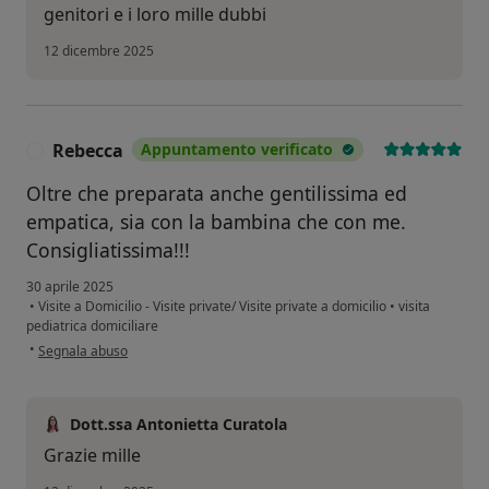
genitori e i loro mille dubbi
12 dicembre 2025
Rebecca
Appuntamento verificato
R
Oltre che preparata anche gentilissima ed
empatica, sia con la bambina che con me.
Consigliatissima!!!
30 aprile 2025
•
Visite a Domicilio - Visite private/ Visite private a domicilio
•
visita
pediatrica domiciliare
secondo l'opinione dell'utente Rebecca
•
Segnala abuso
Dott.ssa Antonietta Curatola
Grazie mille