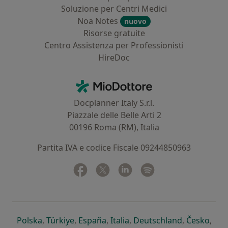
Soluzione per Centri Medici
Noa Notes
nuovo
Risorse gratuite
Centro Assistenza per Professionisti
HireDoc
Contatti
MioDottore - Homepage
Docplanner Italy S.r.l.
Piazzale delle Belle Arti 2
00196 Roma (RM), Italia
Partita IVA e codice Fiscale 09244850963
Facebook
si apre in una nuova scheda
Twitter
si apre in una nuova scheda
Linkedin
si apre in una nuova sc
Spotify
si apre in una nuo
si apre in una nuova scheda
si apre in una nuova scheda
si apre in una nuova scheda
si apre in una nuova sche
si apre in 
si a
Polska
,
Türkiye
,
España
,
Italia
,
Deutschland
,
Česko
,