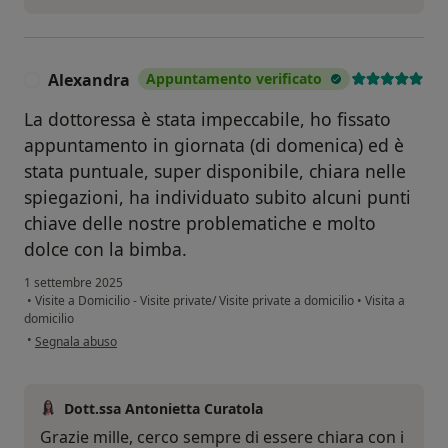
Alexandra
Appuntamento verificato
A
La dottoressa è stata impeccabile, ho fissato
appuntamento in giornata (di domenica) ed è
stata puntuale, super disponibile, chiara nelle
spiegazioni, ha individuato subito alcuni punti
chiave delle nostre problematiche e molto
dolce con la bimba.
1 settembre 2025
•
Visite a Domicilio - Visite private/ Visite private a domicilio
•
Visita a
domicilio
secondo l'opinione dell'utente Alexandra
•
Segnala abuso
Dott.ssa Antonietta Curatola
Grazie mille, cerco sempre di essere chiara con i