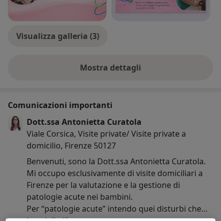
Come contattarmi
Per informazioni o per richiedere una visita potete:
-chiamare il numero presente sul profilo, che viene
Visualizza galleria (3)
reindirizzato a me
oppure
Mostra dettagli
-contattarmi direttamente al n° 3516203378
sull'esperienza
Comunicazioni importanti
Dott.ssa Antonietta Curatola
Viale Corsica, Visite private/ Visite private a
domicilio, Firenze 50127
Benvenuti, sono la Dott.ssa Antonietta Curatola.
Mi occupo esclusivamente di visite domiciliari a
Firenze per la valutazione e la gestione di
patologie acute nei bambini.
Per “patologie acute” intendo quei disturbi che
compaiono all’improvviso e richiedono una
Leggi di più