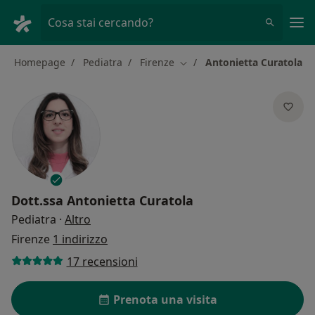
Men
Cosa stai cercando?
Homepage
Pediatra
Firenze
Antonietta Curatola
Cambia città
Dott.ssa
Antonietta Curatola
sulle specializzazioni
Pediatra
·
Altro
Firenze
1 indirizzo
17 recensioni
Prenota una visita