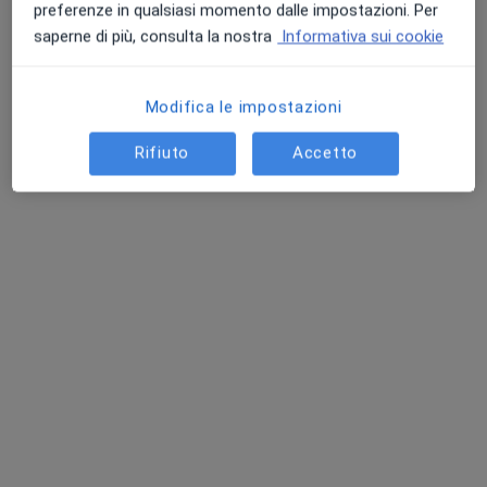
preferenze in qualsiasi momento dalle impostazioni. Per
Chiedi di attivare le prenotazioni online
saperne di più, consulta la nostra
Informativa sui cookie
Modifica le impostazioni
Rifiuto
Accetto
Allergologo a domicilio Roma
·
Altro
Allergologo
Via, Roma
•
Mappa
Soccorso Medico Domiciliare
Visita allergologica domiciliare
180 €
Questo dottore non ha ancora attivato le prenotazioni online presso questo indirizzo.
Chiedi di attivare le prenotazioni online