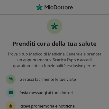
Men
Allergologo • Lido Di Ostia, RM
Filters
Assicurazione
Mappa
Allergologi a Lido Di Ostia. Prenota online la
Prenditi cura della tua salute
tua visita
In che modo ordiniamo i risultati
Trova il tuo Medico di Medicina Generale e prenota
un appuntamento. Scarica l'App e accedi
gratuitamente a funzionalità esclusive per te:
Gestisci facilmente le tue visite
Invia messaggi ai tuoi dottori
Dott.ssa Nicoletta Benincori
Ricevi promemoria e notifiche
·
Altro
Allergologa, Pediatra