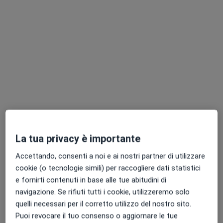
Ostia, RM, in aree vicine alla tua ricerca.
Dott.ssa Emma De Maio
·
Allergologa, Medico di medicina generale, Immunologa
Altro
La tua privacy è importante
112 recensioni
Accettando, consenti a noi e ai nostri partner di utilizzare
Via di Grotta Perfetta 566, Roma
•
Mappa
cookie (o tecnologie simili) per raccogliere dati statistici
Studio medico dott.ssa Emma De Maio
e fornirti contenuti in base alle tue abitudini di
navigazione. Se rifiuti tutti i cookie, utilizzeremo solo
Prima visita allergologica
90 €
quelli necessari per il corretto utilizzo del nostro sito.
Questo dottore non ha ancora attivato le prenotazioni online presso questo indirizzo.
Puoi revocare il tuo consenso o aggiornare le tue