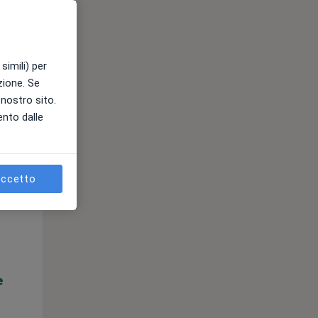
e
simili) per
azione. Se
l nostro sito.
ento dalle
ccetto
Lun,
Mar,
Mer,
10 Ago
11 Ago
12 Ago
e