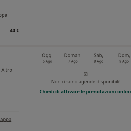
ppa
40 €
Oggi
Domani
Sab,
Dom,
6 Ago
7 Ago
8 Ago
9 Ago
·
Altro
Non ci sono agende disponibili!
Chiedi di attivare le prenotazioni onlin
appa