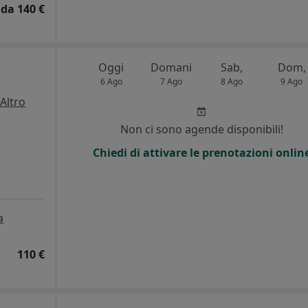
da 140 €
Oggi
Domani
Sab,
Dom,
6 Ago
7 Ago
8 Ago
9 Ago
Altro
Non ci sono agende disponibili!
Chiedi di attivare le prenotazioni onlin
a
110 €