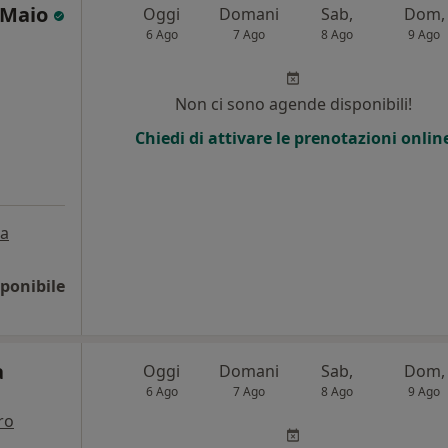
e Maio
Oggi
Domani
Sab,
Dom,
6 Ago
7 Ago
8 Ago
9 Ago
Non ci sono agende disponibili!
Chiedi di attivare le prenotazioni onlin
a
ponibile
a
Oggi
Domani
Sab,
Dom,
6 Ago
7 Ago
8 Ago
9 Ago
ro