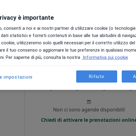
i
Non ci sono agende disponibili!
privacy è importante
Chiedi di attivare le prenotazioni onlin
 consenti a noi e ai nostri partner di utilizzare cookie (o tecnologie 
a
dati statistici e fornirti contenuti in base alle tue abitudini di navig
i i cookie, utilizzeremo solo quelli necessari per il corretto utilizzo de
112 €
re il tuo consenso o aggiornare le tue preferenze in qualsiasi mom
i. Per saperne di più, consulta la nostra
Informativa sui cookie
Rifiuto
A
le impostazioni
Amadio
Oggi
Domani
Sab,
Dom,
6 Ago
7 Ago
8 Ago
9 Ago
i
Non ci sono agende disponibili!
Chiedi di attivare le prenotazioni onlin