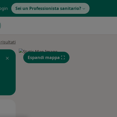
ogin
Sei un Professionista sanitario?
isultati
Espandi mappa
Lun,
Mar,
Mer,
10 Ago
11 Ago
12 Ago