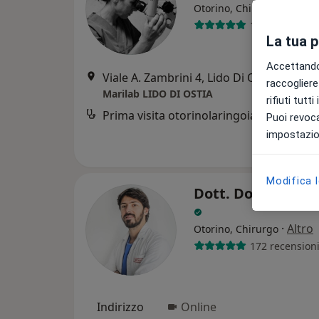
·
Altro
Otorino, Chirurgo
167 recension
La tua 
Accettando,
Viale A. Zambrini 4, Lido Di Ostia
•
Mapp
raccogliere 
Marilab LIDO DI OSTIA
rifiuti tutt
Prima visita otorinolaringoiatrica
Puoi revoca
impostazion
Modifica 
Dott. Domenico 
·
Altro
Otorino, Chirurgo
172 recension
Indirizzo
Online