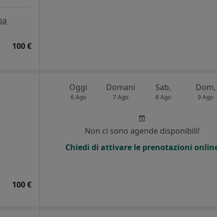
pa
100 €
Oggi
Domani
Sab,
Dom,
6 Ago
7 Ago
8 Ago
9 Ago
i
Non ci sono agende disponibili!
Chiedi di attivare le prenotazioni onlin
100 €