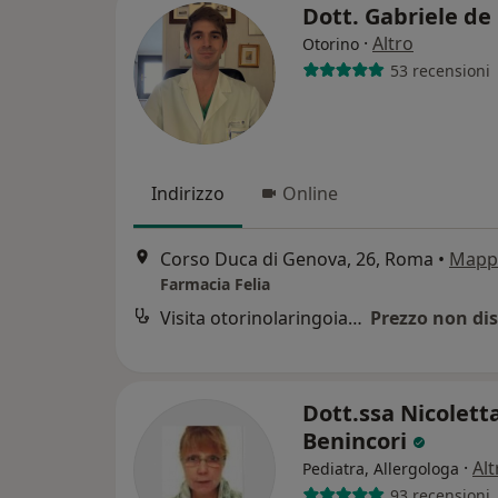
Dott. Gabriele d
·
Altro
Otorino
53 recensioni
Indirizzo
Online
Corso Duca di Genova, 26, Roma
•
Mapp
Farmacia Felia
Visita otorinolaringoiatrica
Prezzo non dis
Dott.ssa Nicolett
Benincori
·
Alt
Pediatra, Allergologa
93 recensioni