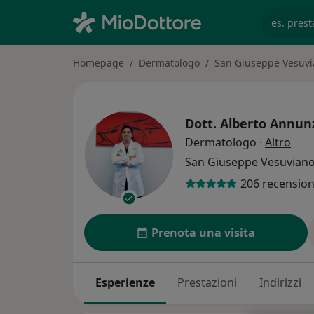
es. prest
Homepage
Dermatologo
San Giuseppe Vesuv
Dott.
Alberto Annun
sull
Dermatologo
·
Altro
San Giuseppe Vesuvian
206 recension
Prenota una visita
Esperienze
Prestazioni
Indirizzi