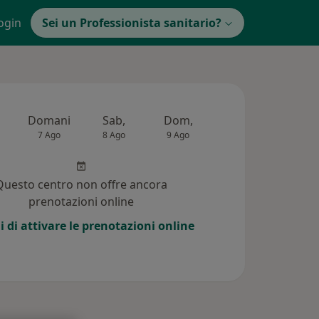
ogin
Sei un Professionista sanitario?
Domani
Sab,
Dom,
Lun,
Mar,
7 Ago
8 Ago
9 Ago
10 Ago
11 Ag
Questo centro non offre ancora
prenotazioni online
i di attivare le prenotazioni online
 (7)