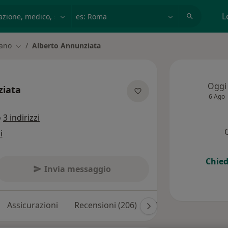
azione, medico, struttura
es: Roma
L
iano
Alberto Annunziata
Cambia città
Oggi
ziata
6 Ago
e specializzazioni
o
3 indirizzi
i
Chied
Invia messaggio
Assicurazioni
Recensioni (206)
Risposte ai pazienti