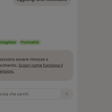
ettagliate
Puntualità
 possono essere rimosse o
iacimento.
Scopri come funziona il
Per saperne di più sulle opinioni
ensioni.
 recensioni