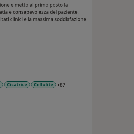
ione e metto al primo posto la
atia e consapevolezza del paziente,
ltati clinici e la massima soddisfazione
a11y_sr_more_diseases
o
Cicatrice
Cellulite
+87