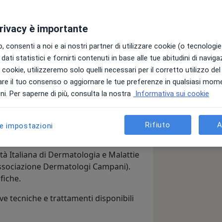
privacy è importante
 consenti a noi e ai nostri partner di utilizzare cookie (o tecnologie 
dati statistici e fornirti contenuti in base alle tue abitudini di navig
cialista in Dermatologia e Venereologia.
i i cookie, utilizzeremo solo quelli necessari per il corretto utilizzo de
tologia con 50/50 e lode presso
re il tuo consenso o aggiornare le tue preferenze in qualsiasi mom
i. Per saperne di più, consulta la nostra
Informativa sui cookie
ono interessato a tutti i campi della
one dei tumori cutanei, alla
Rifiuto
A
le impostazioni
atologica e alla tricologia.
à Italiana di Dermatologia e Malattie
ssociazione Dermatologi Campani).
fiche.
e tecniche e trattamenti disponibili