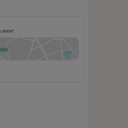
o
80047
appa
 apre in una nuova scheda