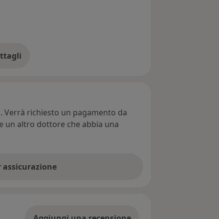
ttagli
ll'indirizzo
ti. Verrà richiesto un pagamento da
re un altro dottore che abbia una
er assicurazione
Aggiungi una recensione