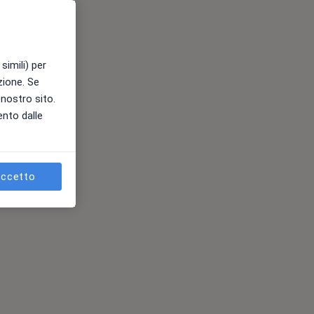
simili) per
azione. Se
l nostro sito.
ento dalle
ccetto