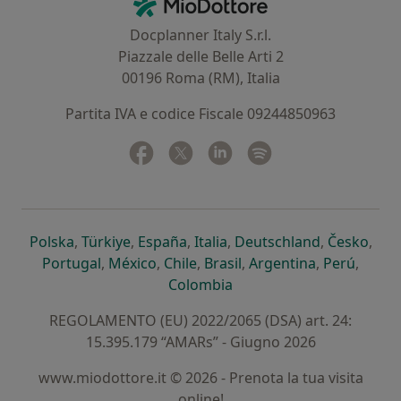
MioDottore - Homepage
Docplanner Italy S.r.l.
Piazzale delle Belle Arti 2
00196 Roma (RM), Italia
Partita IVA e codice Fiscale 09244850963
Facebook
si apre in una nuova scheda
Twitter
si apre in una nuova scheda
Linkedin
si apre in una nuova sc
Spotify
si apre in una nuo
si apre in una nuova scheda
si apre in una nuova scheda
si apre in una nuova scheda
si apre in una nuova sche
si apre in 
si a
Polska
,
Türkiye
,
España
,
Italia
,
Deutschland
,
Česko
,
si apre in una nuova scheda
si apre in una nuova scheda
si apre in una nuova scheda
si apre in una nuova s
si apre in u
si apr
Portugal
,
México
,
Chile
,
Brasil
,
Argentina
,
Perú
,
si apre in una nuova sch
Colombia
REGOLAMENTO (EU) 2022/2065 (DSA) art. 24:
15.395.179 “AMARs” - Giugno 2026
www.miodottore.it © 2026 - Prenota la tua visita
online!