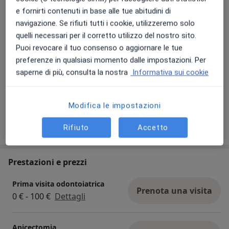
e fornirti contenuti in base alle tue abitudini di
navigazione. Se rifiuti tutti i cookie, utilizzeremo solo
quelli necessari per il corretto utilizzo del nostro sito.
Puoi revocare il tuo consenso o aggiornare le tue
preferenze in qualsiasi momento dalle impostazioni. Per
saperne di più, consulta la nostra
Informativa sui cookie
Visualizza galleria (4)
Modifica le impostazioni
Mostra dettagli
Rifiuto
Accetto
sull'esperienza
Prestazioni e prezzi
Prima visita odontoiatrica
Prenota una visita
0 € - 100 €
Dettagli
Apicectomia