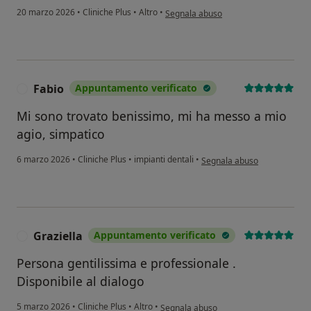
secondo l'opinione dell'utente France
20 marzo 2026
•
Cliniche Plus
•
Altro
•
Segnala abuso
Fabio
Appuntamento verificato
F
Mi sono trovato benissimo, mi ha messo a mio
agio, simpatico
secondo l'opinione dell'uten
6 marzo 2026
•
Cliniche Plus
•
impianti dentali
•
Segnala abuso
Graziella
Appuntamento verificato
G
Persona gentilissima e professionale .
Disponibile al dialogo
secondo l'opinione dell'utente Graziella
5 marzo 2026
•
Cliniche Plus
•
Altro
•
Segnala abuso