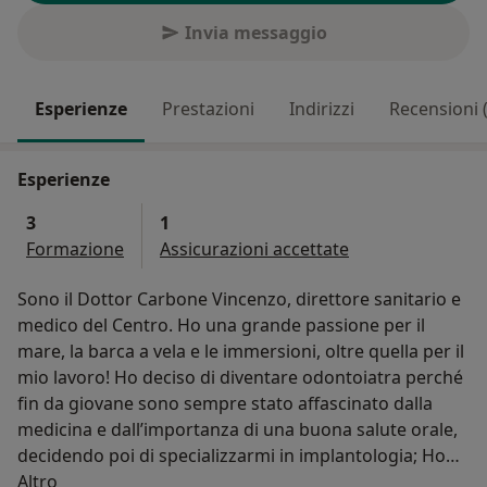
Invia messaggio
Esperienze
Prestazioni
Indirizzi
Recensioni 
Esperienze
3
1
Formazione
Assicurazioni accettate
Sono il Dottor Carbone Vincenzo, direttore sanitario e
medico del Centro. Ho una grande passione per il
mare, la barca a vela e le immersioni, oltre quella per il
mio lavoro! Ho deciso di diventare odontoiatra perché
fin da giovane sono sempre stato affascinato dalla
medicina e dall’importanza di una buona salute orale,
decidendo poi di specializzarmi in implantologia; Ho
Su di me
intrapreso questa scelta perché oltre alla mia passione
Altro