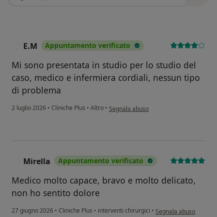
E.M
Appuntamento verificato
E
Mi sono presentata in studio per lo studio del
caso, medico e infermiera cordiali, nessun tipo
di problema
secondo l'opinione dell'utente E.M
2 luglio 2026
•
Cliniche Plus
•
Altro
•
Segnala abuso
Mirella
Appuntamento verificato
M
Medico molto capace, bravo e molto delicato,
non ho sentito dolore
secondo l'opinione dell
27 giugno 2026
•
Cliniche Plus
•
interventi chirurgici
•
Segnala abuso