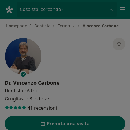
Men
Cosa stai cercando?
Homepage
Dentista
Torino
Vincenzo Carbone
Cambia città
Dr.
Vincenzo Carbone
sulle specializzazioni
Dentista
·
Altro
Grugliasco
3 indirizzi
41 recensioni
Prenota una visita