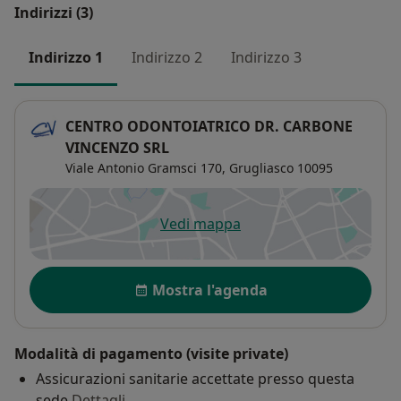
Indirizzi (3)
Indirizzo 1
Indirizzo 2
Indirizzo 3
CENTRO ODONTOIATRICO DR. CARBONE
VINCENZO SRL
Viale Antonio Gramsci 170,
Grugliasco
10095
Vedi mappa
si apre in una nuova scheda
Disponibilità
Mostra l'agenda
Modalità di pagamento (visite private)
Assicurazioni sanitarie accettate presso questa
sede
Dettagli