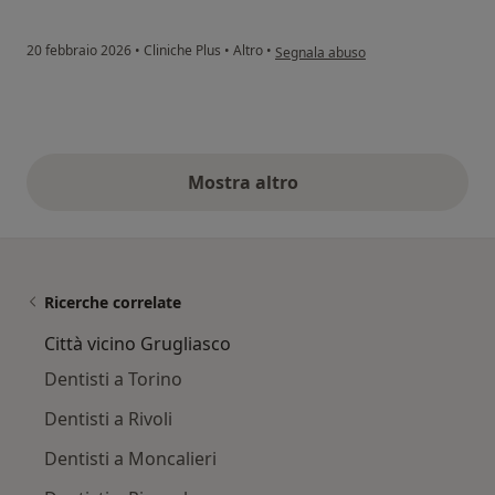
secondo l'opinione dell'utente G.C.
20 febbraio 2026
•
Cliniche Plus
•
Altro
•
Segnala abuso
Mostra altro
opinioni di cui sopra
Ricerche correlate
Città vicino Grugliasco
Dentisti a Torino
Dentisti a Rivoli
Dentisti a Moncalieri