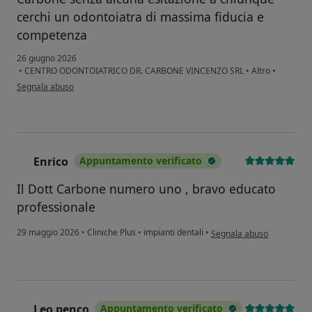
cerchi un odontoiatra di massima fiducia e
competenza
26 giugno 2026
•
CENTRO ODONTOIATRICO DR. CARBONE VINCENZO SRL
•
Altro
•
secondo l'opinione dell'utente Pasquale Pagano
Segnala abuso
Enrico
Appuntamento verificato
E
Il Dott Carbone numero uno , bravo educato
professionale
secondo l'opinione dell'ut
29 maggio 2026
•
Cliniche Plus
•
impianti dentali
•
Segnala abuso
Leo penco
Appuntamento verificato
L