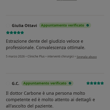
Giulia Ottavi
Appuntamento verificato
G
Estrazione dente del giudizio veloce e
professionale. Convalescenza ottimale.
secondo l'opinione dell'u
5 marzo 2026
•
Cliniche Plus
•
interventi chirurgici
•
Segnala abuso
G.C.
Appuntamento verificato
G
Il dottor Carbone è una persona molto
competente ed è molto attento ai dettagli e
all'ascolto del paziente.