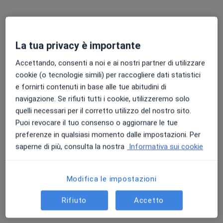
Chiedi di attivare le prenotazioni online
La tua privacy è importante
Accettando, consenti a noi e ai nostri partner di utilizzare
cookie (o tecnologie simili) per raccogliere dati statistici
e fornirti contenuti in base alle tue abitudini di
navigazione. Se rifiuti tutti i cookie, utilizzeremo solo
quelli necessari per il corretto utilizzo del nostro sito.
Puoi revocare il tuo consenso o aggiornare le tue
Dott.ssa Gloria Odogwu
preferenze in qualsiasi momento dalle impostazioni. Per
·
Altro
Psicologa, Psicologa clinica
saperne di più, consulta la nostra
Informativa sui cookie
11 recensioni
Via Roma 118, Caselle di Sommacampagna
•
Mappa
Modifica le impostazioni
Studio Intreccio
Colloquio psicologico
50 €
Rifiuto
Accetto
Questo dottore non ha ancora attivato le prenotazioni online presso questo indirizzo.