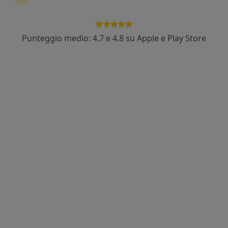
Punteggio medio: 4.7 e 4.8 su Apple e Play Store
Dott. Roberto Rossini
·
Altro
Chirurgo generale
79 recensioni
Indirizzo
Online
Via da Vico Tomaso, 14, Verona
•
Mappa
Zetamedica® Poliambulatorio
Prima visita di chirurgia generale
Prestazione gratuita
Questo dottore non ha ancora attivato le prenotazioni online presso questo indirizzo.