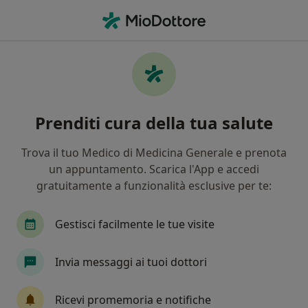
Men
Generali Ggl • Verona, VR
Filters
Assicurazione:
generali ggl
Specialisti a Verona con Generali ggl
Prenditi cura della tua salute
In che modo ordiniamo i risultati
Trova il tuo Medico di Medicina Generale e prenota
un appuntamento. Scarica l'App e accedi
Che specializzazione stai cercando?
gratuitamente a funzionalità esclusive per te:
Urologo
Fisioterapista
Oculista
Orto
Gestisci facilmente le tue visite
Invia messaggi ai tuoi dottori
Tariffa per prestazioni private. L’importo può variare
in base alla copertura assicurativa.
Ricevi promemoria e notifiche