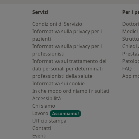
Servizi
Per i p
Condizioni di Servizio
Dottor
Informativa sulla privacy per i
Medici 
pazienti
Strutt
Informativa sulla privacy per i
Chiedi 
professionisti
Presta
Informativa sul trattamento dei
Patolo
dati personali per determinati
FAQ
professionisti della salute
App mo
Informativa sui cookie
In che modo ordiniamo i risultati
Accessibilità
Chi siamo
Lavoro
Assumiamo!
Ufficio stampa
Contatti
Eventi