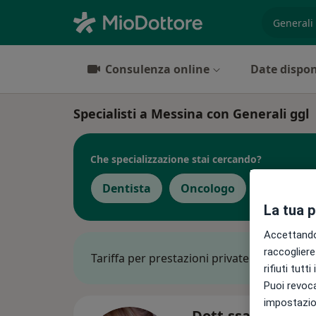
es. prest
Consulenza online
Date dispon
Specialisti a Messina con Generali ggl
Che specializzazione stai cercando?
Dentista
Oncologo
Ortodont
La tua 
Accettando,
raccogliere 
Tariffa per prestazioni private. L’importo 
rifiuti tutt
Puoi revoca
impostazion
Dott.ssa Frances