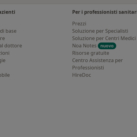
azienti
Per i professionisti sanitar
i
Prezzi
di base
Soluzione per Specialisti
ure
Soluzione per Centri Medici
al dottore
Noa Notes
nuovo
zioni
Risorse gratuite
gie
Centro Assistenza per
Professionisti
bile
HireDoc