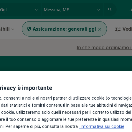
azione, medico, struttura
es: Roma
L
ibili
Assicurazione:
generali ggl
Vedi
In che modo ordiniamo i r
ista
Senologo
privacy è importante
 consenti a noi e ai nostri partner di utilizzare cookie (o tecnologie 
dati statistici e fornirti contenuti in base alle tue abitudini di navig
può variare in base alla copertura assicurativa.
i i cookie, utilizzeremo solo quelli necessari per il corretto utilizzo de
re il tuo consenso o aggiornare le tue preferenze in qualsiasi mom
i. Per saperne di più, consulta la nostra
Informativa sui cookie
ca
Oggi
Domani
Lun,
Mar,