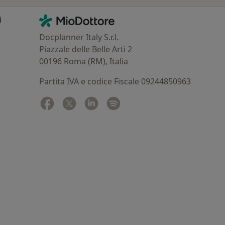
Contatti
MioDottore - Homepage
i
Docplanner Italy S.r.l.
Piazzale delle Belle Arti 2
00196 Roma (RM), Italia
Partita IVA e codice Fiscale 09244850963
Facebook
si apre in una nuova scheda
Twitter
si apre in una nuova scheda
Linkedin
si apre in una nuova scheda
Spotify
si apre in una nuova sched