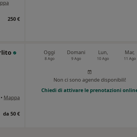
ppa
250 €
rlito
Oggi
Domani
Lun,
Mar,
8 Ago
9 Ago
10 Ago
11 Ago
Non ci sono agende disponibili!
Chiedi di attivare le prenotazioni onlin
•
Mappa
da 50 €