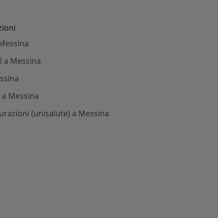
zioni
 Messina
al a Messina
essina
e a Messina
curazioni (unisalute) a Messina
: Altre assicurazioni/convenzioni