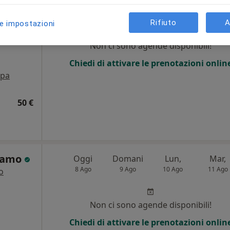
8 Ago
9 Ago
10 Ago
11 Ago
Rifiuto
A
le impostazioni
tro
i
Non ci sono agende disponibili!
Chiedi di attivare le prenotazioni onlin
pa
50 €
Adamo
Oggi
Domani
Lun,
Mar,
8 Ago
9 Ago
10 Ago
11 Ago
o
Non ci sono agende disponibili!
Chiedi di attivare le prenotazioni onlin