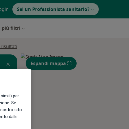
ogin
Sei un Professionista sanitario?
 più filtri
isultati
Espandi mappa
simili) per
azione. Se
l nostro sito.
ento dalle
Mer,
Gio,
Ven,