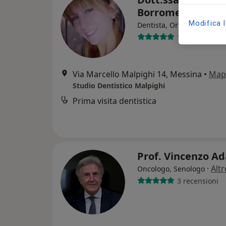
Borrometi
Modifica 
·
Al
Dentista, Ortodontista
159 recension
Via Marcello Malpighi 14, Messina
•
Map
Studio Dentistico Malpighi
Prima visita dentistica
Prof. Vincenzo 
·
Altr
Oncologo, Senologo
3 recensioni