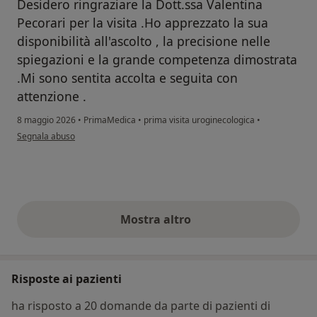
Desidero ringraziare la Dott.ssa Valentina
Pecorari per la visita .Ho apprezzato la sua
disponibilità all'ascolto , la precisione nelle
spiegazioni e la grande competenza dimostrata
.Mi sono sentita accolta e seguita con
attenzione .
8 maggio 2026
•
PrimaMedica
•
prima visita uroginecologica
•
secondo l'opinione dell'utente M.V.
Segnala abuso
Mostra altro
opinioni di cui sopra
Risposte ai pazienti
ha risposto a 20 domande da parte di pazienti di