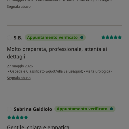
secondo l'opinione dell'utente Alessia B.
Segnala abuso
S.B.
Appuntamento verificato
S
Molto preparata, professionale, attenta ai
dettagli
27 maggio 2026
•
Ospedale Classificato &quot;Villa Salus&quot;
•
visita urologica
•
secondo l'opinione dell'utente S.B.
Segnala abuso
Sabrina Galdiolo
Appuntamento verificato
S
Gentile, chiara e empatica