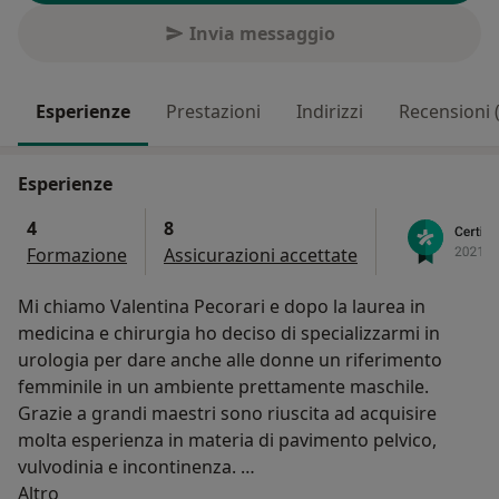
Invia messaggio
Esperienze
Prestazioni
Indirizzi
Recensioni 
Esperienze
4
8
Formazione
Assicurazioni accettate
Mi chiamo Valentina Pecorari e dopo la laurea in
medicina e chirurgia ho deciso di specializzarmi in
urologia per dare anche alle donne un riferimento
femminile in un ambiente prettamente maschile.
Grazie a grandi maestri sono riuscita ad acquisire
molta esperienza in materia di pavimento pelvico,
vulvodinia e incontinenza.
Su di me
Mi interesso non solo della salute della donna ma
Altro