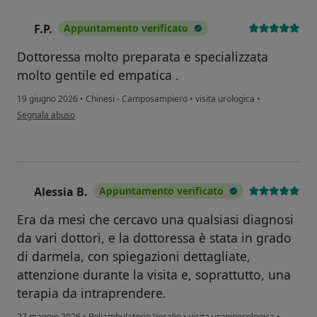
F.P.
Appuntamento verificato
F
Dottoressa molto preparata e specializzata
molto gentile ed empatica .
19 giugno 2026
•
Chinesi - Camposampiero
•
visita urologica
•
secondo l'opinione dell'utente F.P.
Segnala abuso
Alessia B.
Appuntamento verificato
A
Era da mesi che cercavo una qualsiasi diagnosi
da vari dottori, e la dottoressa è stata in grado
di darmela, con spiegazioni dettagliate,
attenzione durante la visita e, soprattutto, una
terapia da intraprendere.
27 maggio 2026
•
Poliambulatorio Vesalio
•
visita uroginecologica
•