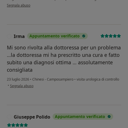
secondo l'opinione dell'utente G.C.
Segnala abuso
Irma
Appuntamento verificato
I
Mi sono rivolta alla dottoressa per un problema
…la dottoressa mi ha prescritto una cura e fatto
subito una diagnosi ottima … assolutamente
consigliata
23 luglio 2026
•
Chinesi - Camposampiero
•
visita urologica di controllo
secondo l'opinione dell'utente Irma
•
Segnala abuso
Giuseppe Polido
Appuntamento verificato
G