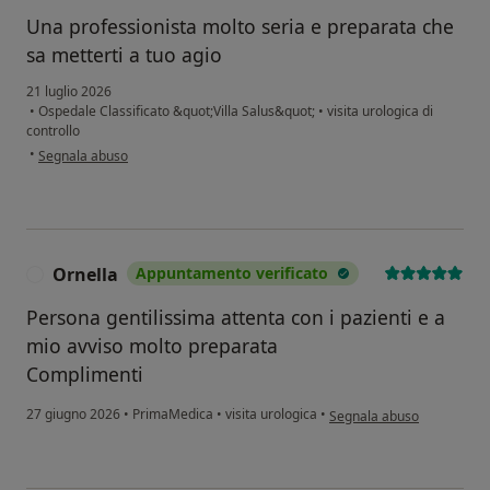
Una professionista molto seria e preparata che
sa metterti a tuo agio
21 luglio 2026
•
Ospedale Classificato &quot;Villa Salus&quot;
•
visita urologica di
controllo
secondo l'opinione dell'utente Giuseppe Polido
•
Segnala abuso
Ornella
Appuntamento verificato
O
Persona gentilissima attenta con i pazienti e a
mio avviso molto preparata
Complimenti
secondo l'opinione dell'ut
27 giugno 2026
•
PrimaMedica
•
visita urologica
•
Segnala abuso