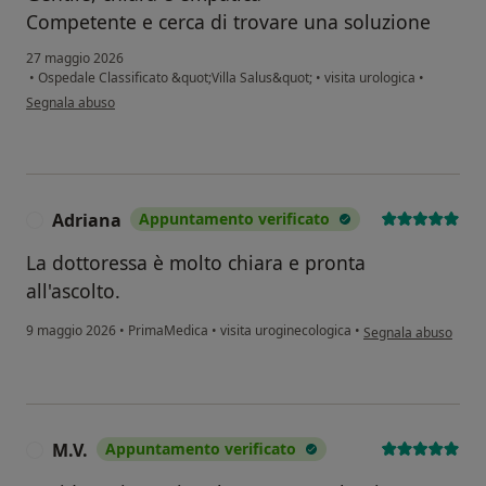
Competente e cerca di trovare una soluzione
27 maggio 2026
•
Ospedale Classificato &quot;Villa Salus&quot;
•
visita urologica
•
secondo l'opinione dell'utente Sabrina Galdiolo
Segnala abuso
Adriana
Appuntamento verificato
A
La dottoressa è molto chiara e pronta
all'ascolto.
secondo l'opinione d
9 maggio 2026
•
PrimaMedica
•
visita uroginecologica
•
Segnala abuso
M.V.
Appuntamento verificato
M