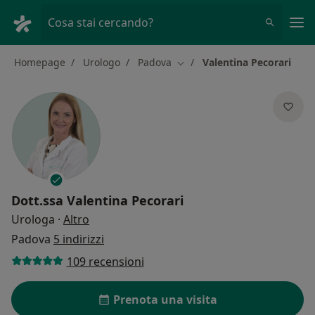
Men
Cosa stai cercando?
Homepage
Urologo
Padova
Valentina Pecorari
Cambia città
Dott.ssa
Valentina Pecorari
sulle specializzazioni
Urologa
·
Altro
Padova
5 indirizzi
109 recensioni
Prenota una visita