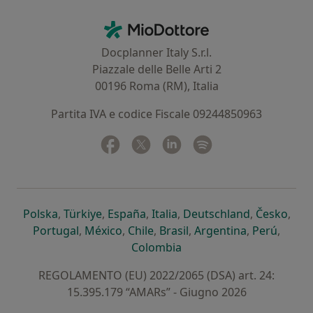
Contatti
MioDottore - Homepage
Docplanner Italy S.r.l.
Piazzale delle Belle Arti 2
00196 Roma (RM), Italia
Partita IVA e codice Fiscale 09244850963
Facebook
si apre in una nuova scheda
Twitter
si apre in una nuova scheda
Linkedin
si apre in una nuova sc
Spotify
si apre in una nuo
si apre in una nuova scheda
si apre in una nuova scheda
si apre in una nuova scheda
si apre in una nuova sche
si apre in 
si a
Polska
,
Türkiye
,
España
,
Italia
,
Deutschland
,
Česko
,
si apre in una nuova scheda
si apre in una nuova scheda
si apre in una nuova scheda
si apre in una nuova s
si apre in u
si apr
Portugal
,
México
,
Chile
,
Brasil
,
Argentina
,
Perú
,
si apre in una nuova sch
Colombia
REGOLAMENTO (EU) 2022/2065 (DSA) art. 24:
15.395.179 “AMARs” - Giugno 2026