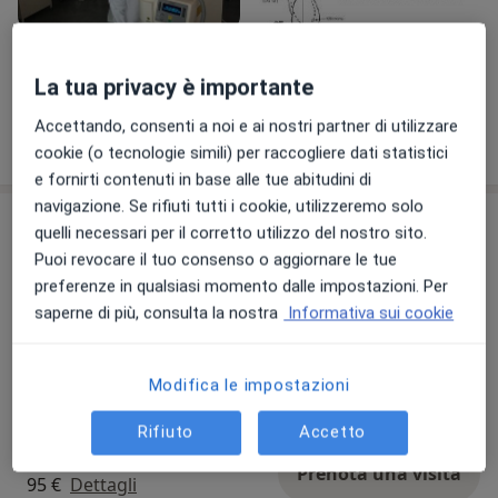
di aggiornamento costanti in tutta Italia e all'estero.
Visualizza galleria (7)
La tua privacy è importante
Accettando, consenti a noi e ai nostri partner di utilizzare
Mostra dettagli
sull'esperienza
cookie (o tecnologie simili) per raccogliere dati statistici
e fornirti contenuti in base alle tue abitudini di
navigazione. Se rifiuti tutti i cookie, utilizzeremo solo
Prestazioni e prezzi
quelli necessari per il corretto utilizzo del nostro sito.
Puoi revocare il tuo consenso o aggiornare le tue
Visita urologica
Prenota una visita
preferenze in qualsiasi momento dalle impostazioni. Per
Da 120 €
Dettagli
saperne di più, consulta la nostra
Informativa sui cookie
Visita uroginecologica
Prenota una visita
Modifica le impostazioni
160 € - 185 €
Dettagli
Rifiuto
Accetto
Biofeedback
Prenota una visita
95 €
Dettagli