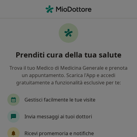
Men
Urologo • Altavilla Vicentina, VI
Filters
Mappa
Urologi a Altavilla Vicentina. Prenota online
Prenditi cura della tua salute
la tua visita
In che modo ordiniamo i risultati
Trova il tuo Medico di Medicina Generale e prenota
un appuntamento. Scarica l'App e accedi
gratuitamente a funzionalità esclusive per te:
Gestisci facilmente le tue visite
Invia messaggi ai tuoi dottori
Dott. Ciro Ammendola
Ricevi promemoria e notifiche
·
Altro
Urologo, Andrologo