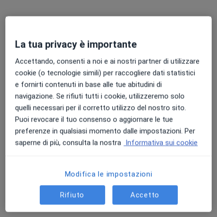
La tua privacy è importante
SANIMEDICA
Accettando, consenti a noi e ai nostri partner di utilizzare
Poliambulatorio
·
Altro
Urologo, Endocrinologo, Gastroenterologo
cookie (o tecnologie simili) per raccogliere dati statistici
127 recensioni
e fornirti contenuti in base alle tue abitudini di
navigazione. Se rifiuti tutti i cookie, utilizzeremo solo
Via Vicenza 204, Altavilla Vicentina
•
Mappa
quelli necessari per il corretto utilizzo del nostro sito.
SANIMEDICA
Puoi revocare il tuo consenso o aggiornare le tue
Visita urologica
da 100 €
preferenze in qualsiasi momento dalle impostazioni. Per
Mostra tutte le prestazioni
saperne di più, consulta la nostra
Informativa sui cookie
Modifica le impostazioni
Dott. Ciro
Dott. Davide Brotza
Ammendola
Urologo
Rifiuto
Accetto
Urologo
Questo centro non ha nessun professionista con date disponibili