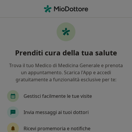
Men
Urologo • Amelia, TR
Filters
Mappa
Urologi a Amelia. Prenota online la tua
Prenditi cura della tua salute
visita
In che modo ordiniamo i risultati
Trova il tuo Medico di Medicina Generale e prenota
un appuntamento. Scarica l'App e accedi
gratuitamente a funzionalità esclusive per te:
Gestisci facilmente le tue visite
Invia messaggi ai tuoi dottori
Dott.ssa Maria Rita Serva
Ricevi promemoria e notifiche
·
Altro
Urologa, Androloga