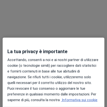
Dott. Antonio Catanzani
·
Altro
Urologo
8 recensioni
Indirizzo
Online
Via Porta Romana 7C, San Gemini
•
Mappa
La tua privacy è importante
CENTRO UROLOGIA FUNZIONALE
Visita urologica
100 €
Accettando, consenti a noi e ai nostri partner di utilizzare
cookie (o tecnologie simili) per raccogliere dati statistici
Questo dottore non ha ancora attivato le prenotazioni online presso questo indirizzo.
e fornirti contenuti in base alle tue abitudini di
navigazione. Se rifiuti tutti i cookie, utilizzeremo solo
Chiedi di attivare le prenotazioni online
quelli necessari per il corretto utilizzo del nostro sito.
Puoi revocare il tuo consenso o aggiornare le tue
preferenze in qualsiasi momento dalle impostazioni. Per
saperne di più, consulta la nostra
Informativa sui cookie