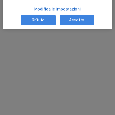
Modifica le impostazioni
Rifiuto
Accetto
Dr. Francesco Barillaro
Urologo, Andrologo
2 recensioni
Terni
•
Mappa
TERNI Via Bramante (scala B amb.130) - FOLIGNO Osp. S.G.Battista
Visita urologica
da 100 €
Questo dottore non ha ancora attivato le prenotazioni online presso questo indirizzo.
Chiedi di attivare le prenotazioni online
Professionisti sanitari disponibili
Questi professionisti sanitari si trovano fuori Amelia,