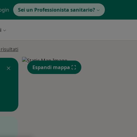
ogin
Sei un Professionista sanitario?
i
isultati
Espandi mappa