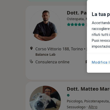
Dott. Paolo Scara
La tua 
Osteopata, Massoterapist
Accettando,
31 recensioni
raccogliere 
rifiuti tutt
Puoi revoca
impostazion
Corso Vittorio 188, Torino
•
Mappa
Balance Lab
Consulenza online
Prestazione 
Modifica 
Dott. Matteo Mar
Psicologo, Psicoterapeuta,
·
Altro
Sessuologo