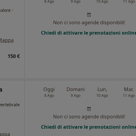
8 Ago
9 Ago
10 Ago
11 Ago
·
dolore
Non ci sono agende disponibili!
Chiedi di attivare le prenotazioni onlin
Mappa
150 €
a
Oggi
Domani
Lun,
Mar,
8 Ago
9 Ago
10 Ago
11 Ago
vertebrale
Non ci sono agende disponibili!
Chiedi di attivare le prenotazioni onlin
appa