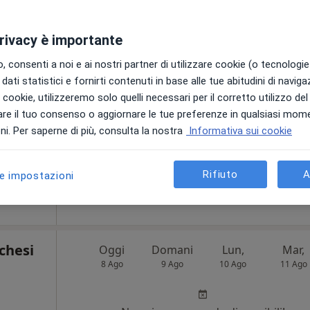
velli
Oggi
Domani
Lun,
Mar,
privacy è importante
8 Ago
9 Ago
10 Ago
11 Ago
·
Altro
a
 consenti a noi e ai nostri partner di utilizzare cookie (o tecnologie 
dati statistici e fornirti contenuti in base alle tue abitudini di navig
Non ci sono agende disponibili!
i i cookie, utilizzeremo solo quelli necessari per il corretto utilizzo de
re il tuo consenso o aggiornare le tue preferenze in qualsiasi mom
Chiedi di attivare le prenotazioni onlin
i. Per saperne di più, consulta la nostra
Informativa sui cookie
gratuita
Rifiuto
A
le impostazioni
chesi
Oggi
Domani
Lun,
Mar,
8 Ago
9 Ago
10 Ago
11 Ago