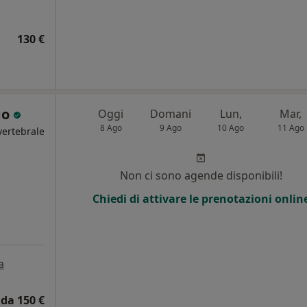
130 €
go
Oggi
Domani
Lun,
Mar,
8 Ago
9 Ago
10 Ago
11 Ago
vertebrale
i
Non ci sono agende disponibili!
Chiedi di attivare le prenotazioni onlin
a
da 150 €