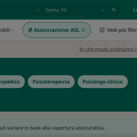
azione, medico, struttura
es: Roma
L
ibili
Assicurazione:
ASL
Vedi più filtr
In che modo ordiniamo i r
topedico
Psicoterapeuta
Psicologo clinico
può variare in base alla copertura assicurativa.