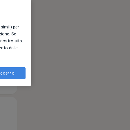
Mer,
Gio,
Ven,
12 Ago
13 Ago
14 Ago
simili) per
azione. Se
l nostro sito.
ento dalle
e
ccetto
Mer,
Gio,
Ven,
12 Ago
13 Ago
14 Ago