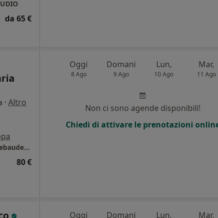
TUDIO
da 65 €
Oggi
Domani
Lun,
Mar,
8 Ago
9 Ago
10 Ago
11 Ago
aria
·
Altro
a
Non ci sono agende disponibili!
Chiedi di attivare le prenotazioni onlin
pa
Clelia Tollot Studio associato di Psicologia Rebaudengo
80 €
nco
Oggi
Domani
Lun,
Mar,