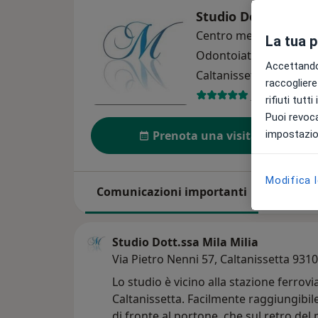
Studio Dott.ssa Mil
Centro medico odontoi
La tua 
Odontoiatria
Altro
Accettando,
Caltanissetta
1 indiriz
raccogliere 
102 recensio
rifiuti tutt
Puoi revoca
impostazion
Prenota una visita
Modifica 
Comunicazioni importanti
Su di noi
Studio Dott.ssa Mila Milia
Via Pietro Nenni 57, Caltanissetta 931
Lo studio è vicino alla stazione ferrovi
Caltanissetta. Facilmente raggiungibi
di fronte al portone, che sul retro del 