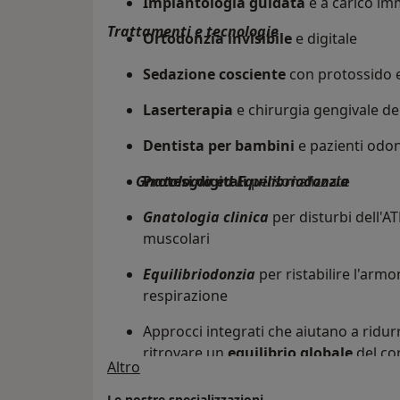
Implantologia guidata
e a carico im
Trattamenti e tecnologie
Ortodonzia invisibile
e digitale
Sedazione cosciente
con protossido e 
Laserterapia
e chirurgia gengivale de
Dentista per bambini
e pazienti odon
Gnatologia ed Equilibriodonzia
Protesi digitali
personalizzate
Gnatologia clinica
per disturbi dell'A
muscolari
Equilibriodonzia
per ristabilire l'armo
respirazione
Approcci integrati che aiutano a ridurr
ritrovare un
equilibrio globale
del co
Chi siamo
Altro
La nostra filosofia
Le nostre specializzazioni