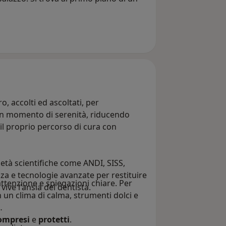
o, accolti ed ascoltati, per
un momento di serenità, riducendo
il proprio percorso di cura con
cietà scientifiche come ANDI, SISS,
a e tecnologie avanzate per restituire
tenzione e spiegazioni chiare. Per
vive l'ansia del dentista.
n clima di calma, strumenti dolci e
ompresi
e
protetti
.