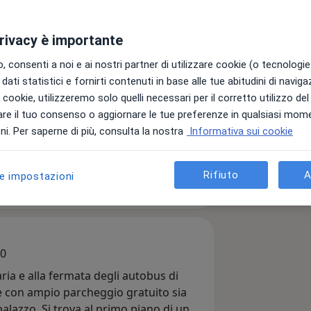
a Milia
atrico
privacy è importante
 consenti a noi e ai nostri partner di utilizzare cookie (o tecnologie 
zo
dati statistici e fornirti contenuti in base alle tue abitudini di navig
ni
i i cookie, utilizzeremo solo quelli necessari per il corretto utilizzo de
re il tuo consenso o aggiornare le tue preferenze in qualsiasi mom
i. Per saperne di più, consulta la nostra
Informativa sui cookie
Invia messaggio
Rifiuto
A
le impostazioni
Prestazioni
Il nostro team
Indirizzi
Recensio
00
aria e alla fermata degli autobus di
le con ampio parcheggio gratuito sia
palazzo. Si trova al primo piano di un