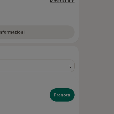
Mostra tutto
n cuore che ascolta.
empatia
,
precisione
e
fiducia
 informazioni
Prenota