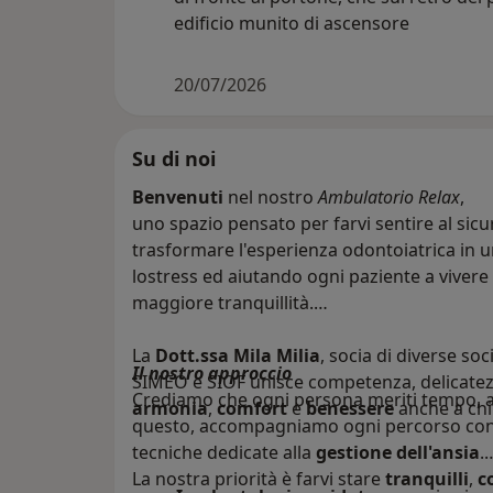
edificio munito di ascensore
20/07/2026
Su di noi
Benvenuti
nel nostro
Ambulatorio Relax
,
uno spazio pensato per farvi sentire al sicur
trasformare l'esperienza odontoiatrica in 
lostress ed aiutando ogni paziente a vivere 
maggiore tranquillità.
La
Dott.ssa Mila Milia
, socia di diverse so
Il nostro approccio
SIMEO e SIOF unisce competenza, delicatezz
Crediamo che ogni persona meriti tempo, at
armonia
,
comfort
e
benessere
anche a chi 
questo, accompagniamo ogni percorso con u
tecniche dedicate alla
gestione dell'ansia
.
La nostra priorità è farvi stare
tranquilli
,
c