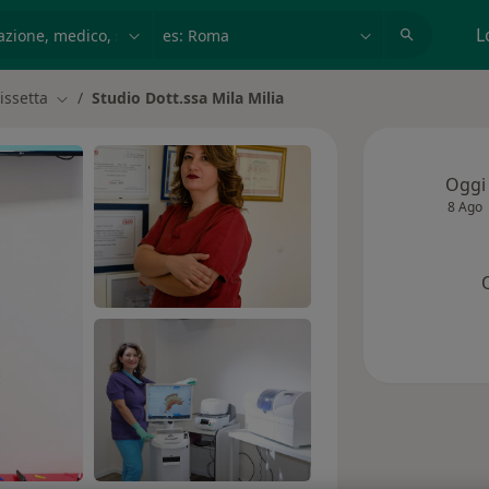
azione, medico, struttura
es: Roma
L
issetta
Studio Dott.ssa Mila Milia
à
Cambia città
Oggi
8 Ago