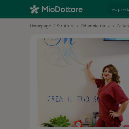
es. prest
Homepage
Strutture
Odontoiatria
Caltan
Cambia citt