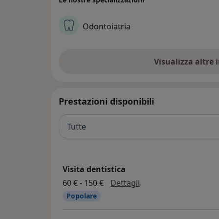
Tecnologia avanzata, mani esperte e u
Ogni sorriso che nasce qui è frutto di
Odontoiatria
reciproca.
Visualizza altre
Prestazioni disponibili
Tutte
Visita dentistica
visita dentistica
60 € - 150 €
Dettagli
Popolare