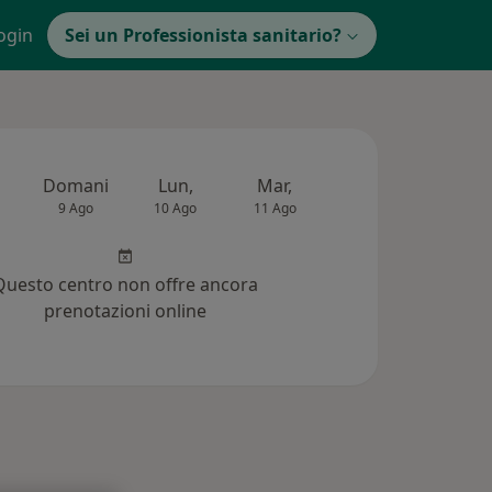
ogin
Sei un Professionista sanitario?
Domani
Lun,
Mar,
Mer,
Gio,
9 Ago
10 Ago
11 Ago
12 Ago
13 Ag
Questo centro non offre ancora
prenotazioni online