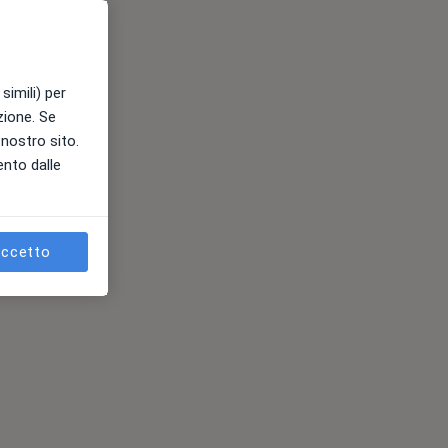
simili) per
azione. Se
l nostro sito.
ento dalle
ccetto
ni