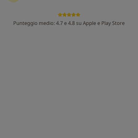
Punteggio medio: 4.7 e 4.8 su Apple e Play Store
Dr. Eros Rizzo
·
Altro
Dentista
142 recensioni
Via Filippo Turati 130F, Caltanissetta
•
Mappa
Studio Privato
Estrazione di denti e radici
50 €
Questo dottore non ha ancora attivato le prenotazioni online presso questo indirizzo.
Chiedi di attivare le prenotazioni online