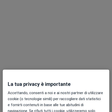
Dott.ssa Laura Irma Di Mauro
·
Altro
Dentista
160 recensioni
Via G. Romita 28, Caltanissetta
•
Mappa
Centri Clinic
Bioristrutturazione
195 €
Questo dottore non ha ancora attivato le prenotazioni online presso questo indirizzo.
Chiedi di attivare le prenotazioni online
La tua privacy è importante
Accettando, consenti a noi e ai nostri partner di utilizzare
cookie (o tecnologie simili) per raccogliere dati statistici
e fornirti contenuti in base alle tue abitudini di
navigazione. Se rifiuti tutti i cookie, utilizzeremo solo