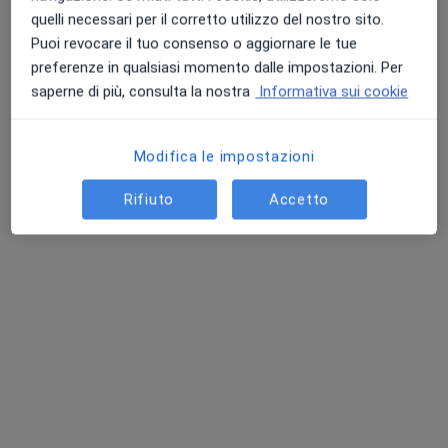
quelli necessari per il corretto utilizzo del nostro sito.
Puoi revocare il tuo consenso o aggiornare le tue
preferenze in qualsiasi momento dalle impostazioni. Per
Dr. Salvatore Tabuso
saperne di più, consulta la nostra
Informativa sui cookie
·
Altro
Dentista
41 recensioni
Modifica le impostazioni
Esperti in implantologia a carico immediato
Laureato presso L'università degli studi Palermo
Rifiuto
Accetto
Ci distunguono professionalità e dedizione
Viale Trieste, 131p, Caltanissetta
•
Mappa
Centro Dentale Tabuso (CALTANISSETTA)
Prima visita dentistica
Prestazione gratuita
Questo dottore non ha ancora attivato le prenotazioni online presso questo indirizzo.
Chiedi di attivare le prenotazioni online