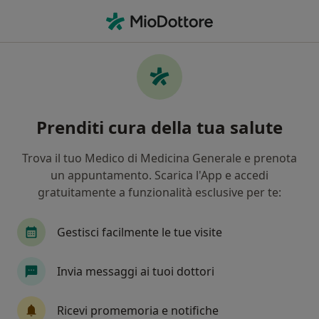
Men
Carie Dentaria • Caltanissetta, CL
Filters
• 1
Assicurazione
Map
Specialisti in trattamento Carie dentaria a
Prenditi cura della tua salute
Caltanissetta
In che modo ordiniamo i risultati
Trova il tuo Medico di Medicina Generale e prenota
un appuntamento. Scarica l'App e accedi
gratuitamente a funzionalità esclusive per te:
Che specializzazione stai cercando?
Dentista
Ortodontista
Igienista dentale
Gestisci facilmente le tue visite
Invia messaggi ai tuoi dottori
Ricevi promemoria e notifiche