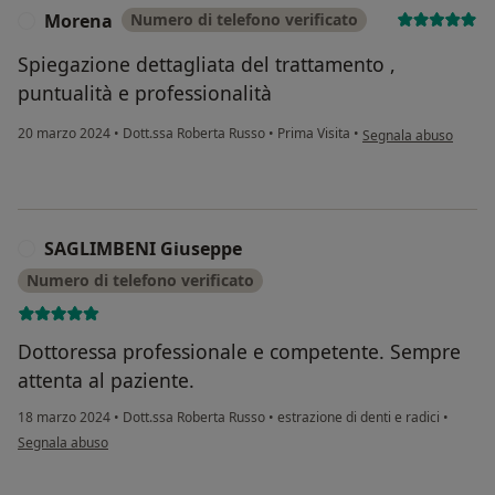
Morena
Numero di telefono verificato
M
Spiegazione dettagliata del trattamento ,
puntualità e professionalità
secondo l'opinione de
20 marzo 2024
•
Dott.ssa Roberta Russo
•
Prima Visita
•
Segnala abuso
SAGLIMBENI Giuseppe
S
Numero di telefono verificato
Dottoressa professionale e competente. Sempre
attenta al paziente.
18 marzo 2024
•
Dott.ssa Roberta Russo
•
estrazione di denti e radici
•
secondo l'opinione dell'utente SAGLIMBENI Giuseppe
Segnala abuso