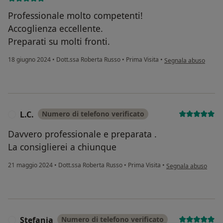
Professionale molto competenti!
Accoglienza eccellente.
Preparati su molti fronti.
secondo l'opinione de
18 giugno 2024
•
Dott.ssa Roberta Russo
•
Prima Visita
•
Segnala abuso
L.C.
Numero di telefono verificato
L
Davvero professionale e preparata .
La consiglierei a chiunque
secondo l'opinione de
21 maggio 2024
•
Dott.ssa Roberta Russo
•
Prima Visita
•
Segnala abuso
Stefania
Numero di telefono verificato
S