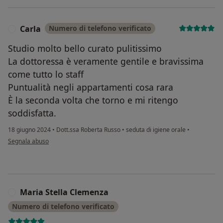
Carla
Numero di telefono verificato
C
Studio molto bello curato pulitissimo
La dottoressa è veramente gentile e bravissima
come tutto lo staff
Puntualità negli appartamenti cosa rara
È la seconda volta che torno e mi ritengo
soddisfatta.
18 giugno 2024
•
Dott.ssa Roberta Russo
•
seduta di igiene orale
•
secondo l'opinione dell'utente Carla
Segnala abuso
Maria Stella Clemenza
M
Numero di telefono verificato