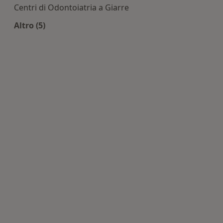
Centri di Odontoiatria a Giarre
Altro (5)
Altro nella categoria: Centri di Odontoiatria nell