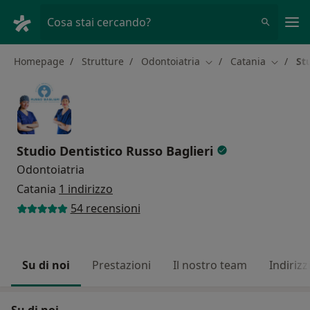
Men
Cosa stai cercando?
Homepage
Strutture
Odontoiatria
Catania
St
Cambia città
Cambia c
Studio Dentistico Russo Baglieri
Odontoiatria
Catania
1 indirizzo
54 recensioni
Su di noi
Prestazioni
Il nostro team
Indirizz
Su di noi