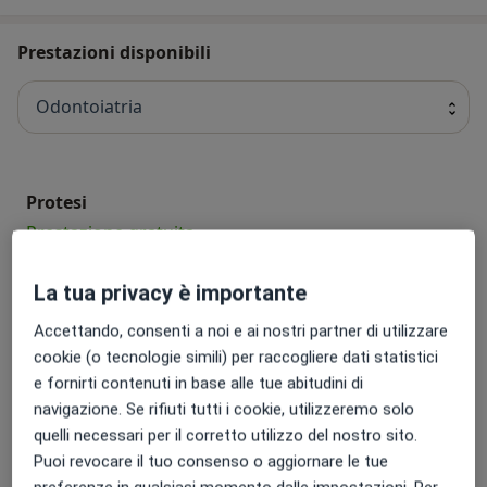
Prestazioni disponibili
Odontoiatria
Protesi
Prestazione gratuita
La tua privacy è importante
Gengivectomia
Prestazione gratuita
Accettando, consenti a noi e ai nostri partner di utilizzare
cookie (o tecnologie simili) per raccogliere dati statistici
e fornirti contenuti in base alle tue abitudini di
Impianto di protesi dentaria
navigazione. Se rifiuti tutti i cookie, utilizzeremo solo
Prestazione gratuita
quelli necessari per il corretto utilizzo del nostro sito.
Puoi revocare il tuo consenso o aggiornare le tue
Esame obiettivo
preferenze in qualsiasi momento dalle impostazioni. Per