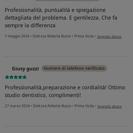
Professionalità, puntualità e spiegazione
dettagliata del problema. E gentilezza. Che fa
sempre la differenza
secondo l'opinione del
7 maggio 2024
•
Dott.ssa Roberta Russo
•
Prima Visita
•
Segnala abuso
Giusy guzzi
Numero di telefono verificato
G
Professionalità,preparazione e cordialità! Ottimo
studio dentistico, complimenti!
secondo l'opinione del
27 marzo 2024
•
Dott.ssa Roberta Russo
•
Prima Visita
•
Segnala abuso