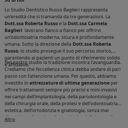
Lo Studio Dentistico Russo Baglieri rappresenta
un’eredità che si tramanda da tre generazioni. La
Dott.ssa Roberta Russo
e la
Dott.ssa Carmela
Baglieri
lavorano fianco a fianco per offrirvi
un’odontoiatria moderna, sicura e profondamente
umana. Sotto la direzione della
Dott.ssa Roberta
Russo
, lo studio prosegue il suo percorso storico,
garantendo ai pazienti un punto di riferimento solido
Nel nostro studio la tradizione incontra l'avanguardia.
e affidabile.
Crediamo che l’eccellenza clinica debba andare di pari
passo con l’attenzione umana. Per questo, abbiamo
investito in
attrezzature di ultima generazione
per
offrire trattamenti sempre più precisi e mini-invasivi
nei campi dell’implantologia, della parodontologia e
della chirurgia orale, della protesi e dell'odontoiatria
estetica, dell'ortodonzia e gnatologia, senza mai
dimenticare l'ascolto e l’empatia che definiscono il
Chi siamo
Altro
nostro modo di lavorare.