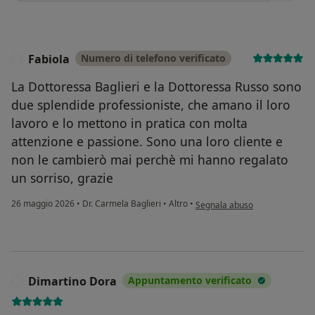
Fabiola
Numero di telefono verificato
F
La Dottoressa Baglieri e la Dottoressa Russo sono
due splendide professioniste, che amano il loro
lavoro e lo mettono in pratica con molta
attenzione e passione. Sono una loro cliente e
non le cambierò mai perchè mi hanno regalato
un sorriso, grazie
secondo l'opinione dell'utente 
26 maggio 2026
•
Dr. Carmela Baglieri
•
Altro
•
Segnala abuso
Dimartino Dora
Appuntamento verificato
D