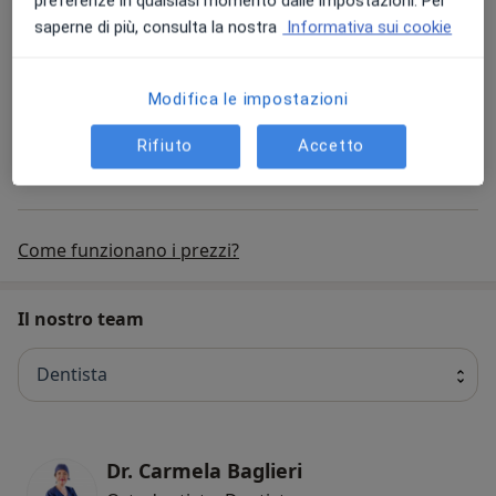
Prestazione gratuita
saperne di più, consulta la nostra
Informativa sui cookie
Frenulectomia
Modifica le impostazioni
Prestazione gratuita
Rifiuto
Accetto
+ 15 prestazioni
Come funzionano i prezzi?
Il nostro team
Dentista
Dr. Carmela Baglieri