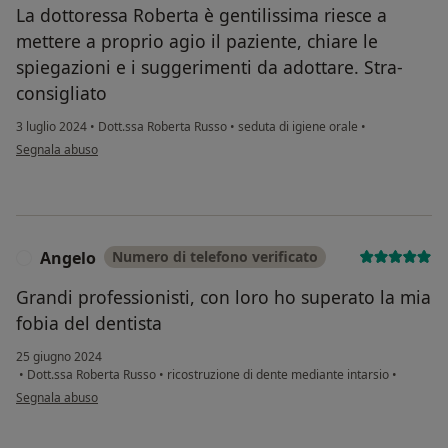
La dottoressa Roberta è gentilissima riesce a
mettere a proprio agio il paziente, chiare le
spiegazioni e i suggerimenti da adottare. Stra-
consigliato
3 luglio 2024
•
Dott.ssa Roberta Russo
•
seduta di igiene orale
•
secondo l'opinione dell'utente Dimartino Dora
Segnala abuso
Angelo
Numero di telefono verificato
A
Grandi professionisti, con loro ho superato la mia
fobia del dentista
25 giugno 2024
•
Dott.ssa Roberta Russo
•
ricostruzione di dente mediante intarsio
•
secondo l'opinione dell'utente Angelo
Segnala abuso