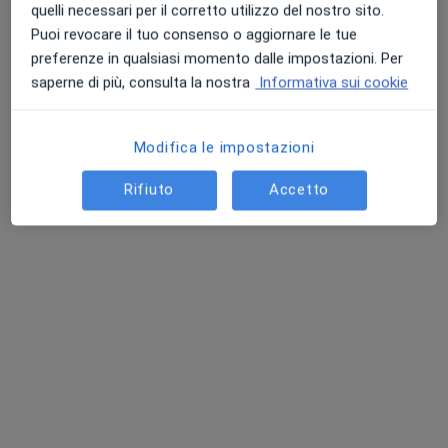
quelli necessari per il corretto utilizzo del nostro sito.
Puoi revocare il tuo consenso o aggiornare le tue
preferenze in qualsiasi momento dalle impostazioni. Per
Dr. Giancarlo Carbone
saperne di più, consulta la nostra
Informativa sui cookie
·
Altro
Dentista
110 recensioni
Modifica le impostazioni
Esperto in chirurgia orale e chirurgia implantare
Rifiuto
Accetto
Laureato in odontoiatria e protesi dentaria
Mi apprezzano per disponibilità ad urgenze
Via Ravenna 5, Catania
•
Mappa
Studio Dentistico
Prima visita dentistica
50 €
Questo dottore non ha ancora attivato le prenotazioni online presso questo indirizzo.
Chiedi di attivare le prenotazioni online