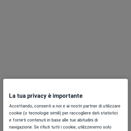
Dott. Giuseppe Zappulla
·
Altro
Dentista
5 recensioni
Via Giacomo Puccini, 30, Catania
•
Mappa
BIZETA DENTAL CENTER
Ablazione del tartaro
80 €
Questo dottore non ha ancora attivato le prenotazioni online presso questo indirizzo.
Chiedi di attivare le prenotazioni online
La tua privacy è importante
Accettando, consenti a noi e ai nostri partner di utilizzare
cookie (o tecnologie simili) per raccogliere dati statistici
e fornirti contenuti in base alle tue abitudini di
navigazione. Se rifiuti tutti i cookie, utilizzeremo solo