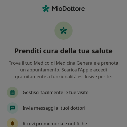
Men
Parodontosi • Catania, CT
Filters
• 1
Assicurazione
Map
Specialisti in trattamento Parodontosi a
Prenditi cura della tua salute
Catania
In che modo ordiniamo i risultati
Trova il tuo Medico di Medicina Generale e prenota
un appuntamento. Scarica l'App e accedi
gratuitamente a funzionalità esclusive per te:
Che specializzazione stai cercando?
Dentista
Ortodontista
Igienista dentale
Gestisci facilmente le tue visite
Invia messaggi ai tuoi dottori
Ricevi promemoria e notifiche