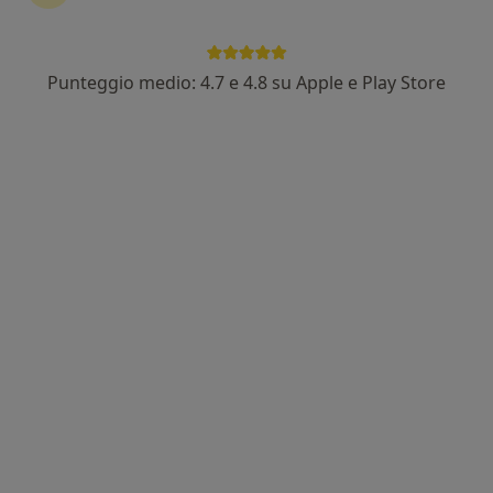
Punteggio medio: 4.7 e 4.8 su Apple e Play Store
Dott.ssa Roberta Sapienza
Dentista
102 recensioni
Via Caronda 412, Catania
•
Mappa
Studio Dentistico Sapienza
Prima visita dentistica
da 70 €
Questo dottore non ha ancora attivato le prenotazioni online presso questo indirizzo.
Chiedi di attivare le prenotazioni online