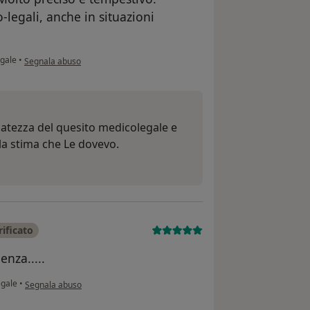
legali, anche in situazioni
secondo l'opinione dell'utente Dott sergio
gale
•
Segnala abuso
catezza del quesito medicolegale e
la stima che Le dovevo.
ificato
enza.....
secondo l'opinione dell'utente Antonio Visone
egale
•
Segnala abuso