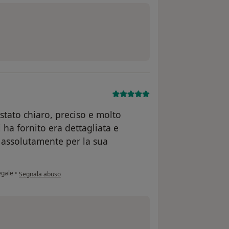
 stato chiaro, preciso e molto
ha fornito era dettagliata e
o assolutamente per la sua
secondo l'opinione dell'utente Corrado
egale
•
Segnala abuso