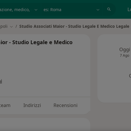
azione, medico, struttura
es: Roma
L
poli
Studio Associati Maior - Studio Legale E Medico Legale
città
Cambia città
ior - Studio Legale e Medico
Oggi
7 Ago
i
 team
Indirizzi
Recensioni