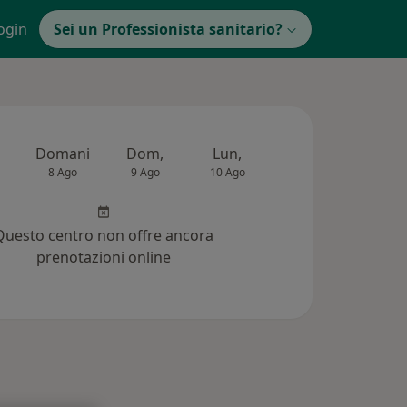
ogin
Sei un Professionista sanitario?
Domani
Dom,
Lun,
Mar,
Mer,
8 Ago
9 Ago
10 Ago
11 Ago
12 Ag
Questo centro non offre ancora
prenotazioni online