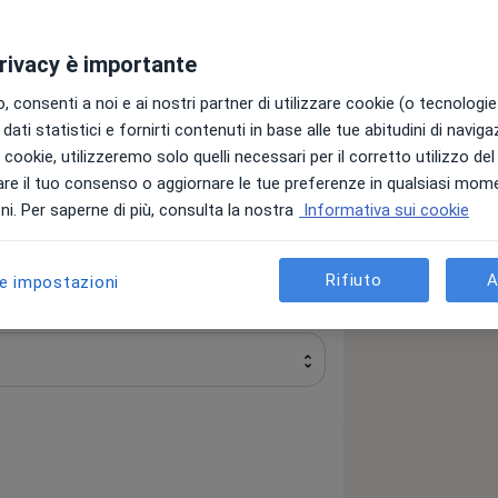
o di cinque professionisti affermati nel
ciso di coniugare le rispettive
privacy è importante
le per fornire un servizio completo e
ma di malasanità, incidente stradale,
 consenti a noi e ai nostri partner di utilizzare cookie (o tecnologie 
riconducibile alla responsabilità di
dati statistici e fornirti contenuti in base alle tue abitudini di navig
i i cookie, utilizzeremo solo quelli necessari per il corretto utilizzo de
re il tuo consenso o aggiornare le tue preferenze in qualsiasi mom
tta dal Medico Legale dott. Marcello
 informazioni
i. Per saperne di più, consulta la nostra
Informativa sui cookie
cati fondatori dello studio Avv.
o Sorrentino e Avv. Filippo Castaldo.
Rifiuto
A
le impostazioni
di medici specialisti: ortopedico,
go, psichiatra ed altri pronti a
a valutazione medico legale.
 legale e medico specialistica
unta malpractice.