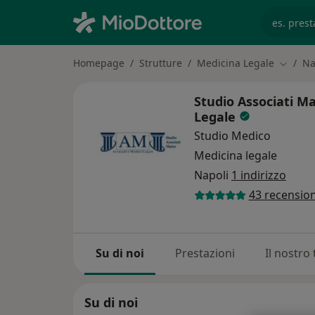
es. prest
Homepage
Strutture
Medicina Legale
Na
Cambia 
Studio Associati Ma
Legale
Studio Medico
Medicina legale
Napoli
1 indirizzo
43 recension
Su di noi
Prestazioni
Il nostro
Su di noi