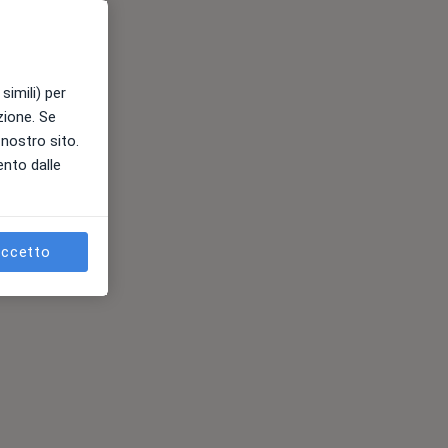
simili) per
azione. Se
l nostro sito.
ento dalle
ccetto