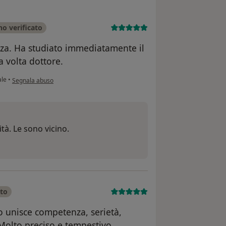
o verificato
nza. Ha studiato immediatamente il
a volta dottore.
secondo l'opinione dell'utente Luciano Robertazzo
ale
•
Segnala abuso
tà. Le sono vicino.
ato
llo unisce competenza, serietà,
 Molto preciso e tempestivo.