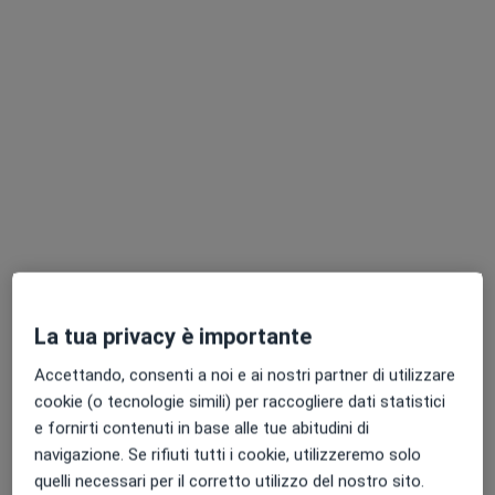
Gruppo MediCare / Androteam Medical
Center
Centro Medico
·
Altro
Sessuologo, Endocrinologo, Proctologo
2973 recensioni
La tua privacy è importante
Via Giovanni Maria Lancisi 5, Roma
•
Mappa
Accettando, consenti a noi e ai nostri partner di utilizzare
Gruppo MediCare / Androteam Medical Center
cookie (o tecnologie simili) per raccogliere dati statistici
Questo centro non ha nessun professionista con date disponibili
e fornirti contenuti in base alle tue abitudini di
navigazione. Se rifiuti tutti i cookie, utilizzeremo solo
Mostra profilo
quelli necessari per il corretto utilizzo del nostro sito.