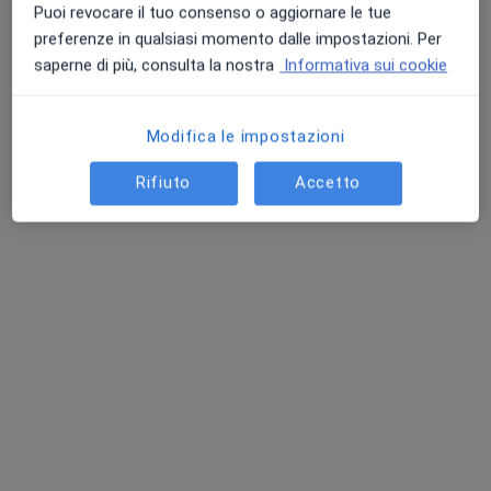
Puoi revocare il tuo consenso o aggiornare le tue
preferenze in qualsiasi momento dalle impostazioni. Per
saperne di più, consulta la nostra
Informativa sui cookie
Modifica le impostazioni
Rifiuto
Accetto
Studio MVM - Microchirurgia Villa
Massimo
Poliambulatorio
·
Altro
Sessuologo, Endocrinologo, Dentista
1246 recensioni
Viale di villa massimo, 37, Roma
•
Mappa
Studio MVM - Microchirurgia Villa Massimo
Educazione sessuale
80 €
Mostra tutte le prestazioni