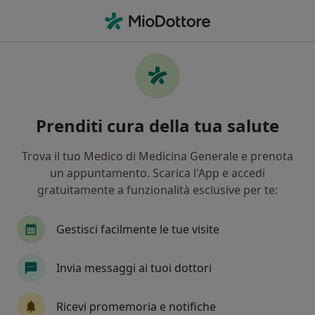
Men
Sessuologia • Roma, RM
Filters
• 1
Assicurazione
Map
Centri specialistici di sessuologia a Roma
Prenditi cura della tua salute
In che modo ordiniamo i risultati
Trova il tuo Medico di Medicina Generale e prenota
un appuntamento. Scarica l'App e accedi
gratuitamente a funzionalità esclusive per te:
Gestisci facilmente le tue visite
Invia messaggi ai tuoi dottori
Pagamenti online
Sanismart Medical Center
Ricevi promemoria e notifiche