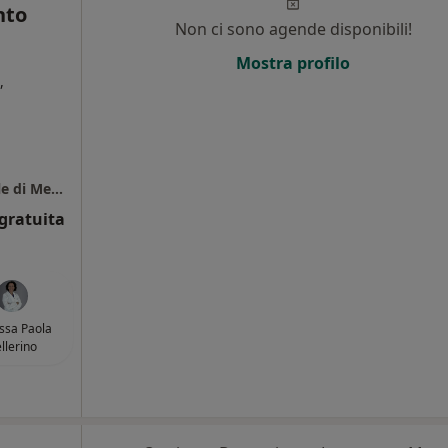
nto
Non ci sono agende disponibili!
Mostra profilo
,
i
Poliambulatorio Igea, Presidio Ambulatoriale di Medicina Fisica Riabilitativa e Punto Prelievi
gratuita
.ssa Paola
llerino