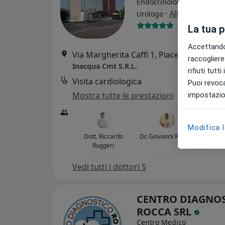
Endocrinologo, Logopedis
·
Altro
Urologo
1251 recensio
La tua 
Accettando,
Via Margherita Caffi 1, Piacenza
•
Mapp
raccogliere 
Inacqua Cmt S.R.L.
rifiuti tutt
Visita cardiologica
Puoi revoca
Mostra tutte le prestazioni
impostazion
Modifica 
Dott. Riccardo
Dr. Giovanni Romeo
Dr
Ruggeri
Fer
Vedi tutti i dottori 5
CENTRO DIAGNO
ROCCA SRL
Centro Medico