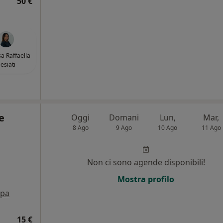
50 €
sa Raffaella
esiati
e
Oggi
Domani
Lun,
Mar,
8 Ago
9 Ago
10 Ago
11 Ago
Non ci sono agende disponibili!
i
Mostra profilo
pa
15 €