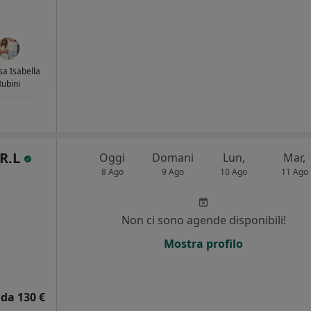
sa Isabella
Rubini
.R.L
Oggi
Domani
Lun,
Mar,
8 Ago
9 Ago
10 Ago
11 Ago
Non ci sono agende disponibili!
Mostra profilo
da 130 €