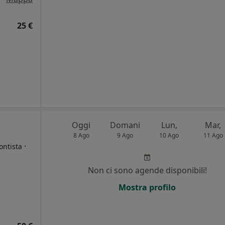
25 €
Oggi
Domani
Lun,
Mar,
8 Ago
9 Ago
10 Ago
11 Ago
·
ontista
Non ci sono agende disponibili!
i
Mostra profilo