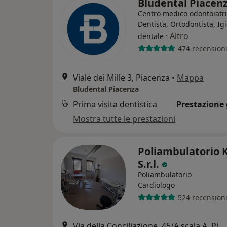
Bludental Piacen
Centro medico odontoiatr
Dentista, Ortodontista, Ig
·
Altro
dentale
474 recension
Viale dei Mille 3, Piacenza
•
Mappa
Bludental Piacenza
Prima visita dentistica
Prestazione 
Mostra tutte le prestazioni
Poliambulatorio 
S.r.l.
Poliambulatorio
Cardiologo
524 recension
Via della Conciliazione, 45/A scala A, Piacenza