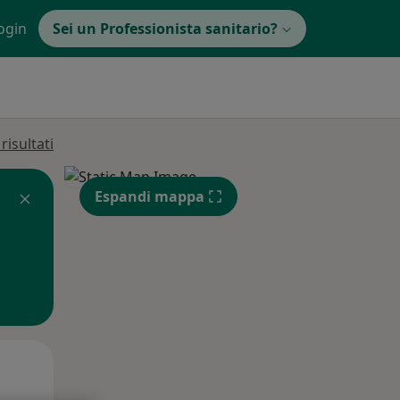
ogin
Sei un Professionista sanitario?
isultati
Espandi mappa
Mer,
Gio,
Ven,
12 Ago
13 Ago
14 Ago