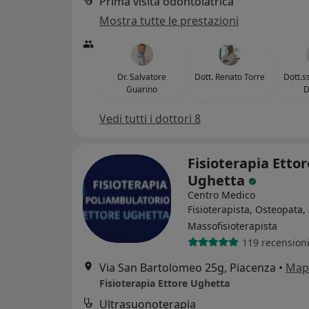
Prima visita odontoiatrica
Mostra tutte le prestazioni
Dr. Salvatore
Dott. Renato Torre
Dott.s
Guarino
D
Vedi tutti i dottori 8
Fisioterapia Ettor
Ughetta
Centro Medico
Fisioterapista, Osteopata,
Massofisioterapista
119 recension
Via San Bartolomeo 25g, Piacenza
•
Map
Fisioterapia Ettore Ughetta
Ultrasuonoterapia