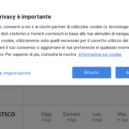
ta,
Non ci sono agende disponibili!
ni
privacy è importante
Mostra profilo
 consenti a noi e ai nostri partner di utilizzare cookie (o tecnologie 
a
dati statistici e fornirti contenuti in base alle tue abitudini di navig
i i cookie, utilizzeremo solo quelli necessari per il corretto utilizzo de
da 19 €
re il tuo consenso o aggiornare le tue preferenze in qualsiasi mom
i. Per saperne di più, consulta la nostra
Informativa sui cookie
Rifiuto
A
le impostazioni
. Davide
rentino
STICO
Oggi
Domani
Lun,
Mar,
8 Ago
9 Ago
10 Ago
11 Ago