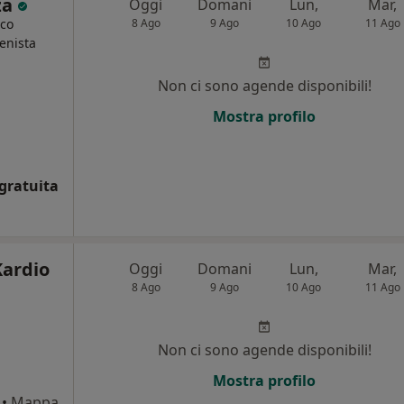
za
Oggi
Domani
Lun,
Mar,
ico
8 Ago
9 Ago
10 Ago
11 Ago
ienista
Non ci sono agende disponibili!
i
Mostra profilo
gratuita
Kardio
Oggi
Domani
Lun,
Mar,
8 Ago
9 Ago
10 Ago
11 Ago
Non ci sono agende disponibili!
i
Mostra profilo
•
Mappa