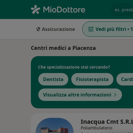
es. prest
Assicurazione
Vedi più filtri
•
1
Centri medici a Piacenza
Che specializzazione stai cercando?
Dentista
Fisioterapista
Card
Visualizza altre informazioni
Inacqua Cmt S.R.
Poliambulatorio