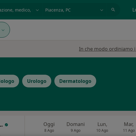
azione, medico, struttura
es: Roma
L
In che modo ordiniamo i r
iologo
Urologo
Dermatologo
L.
Oggi
Domani
Lun,
Mar,
8 Ago
9 Ago
10 Ago
11 Ago