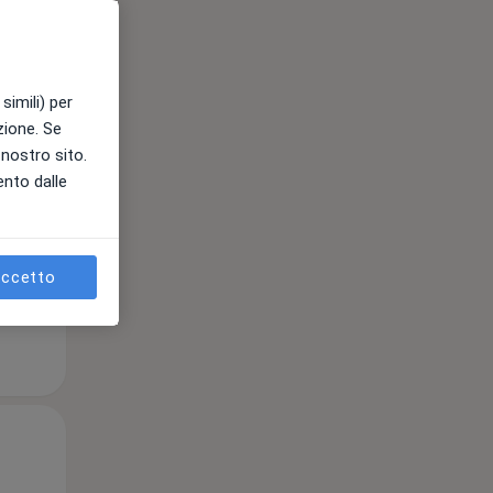
simili) per
azione. Se
l nostro sito.
ento dalle
ccetto
Mer,
Gio,
Ven,
12 Ago
13 Ago
14 Ago