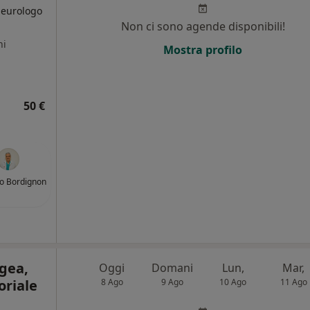
Neurologo
Non ci sono agende disponibili!
ni
Mostra profilo
50 €
lo Bordignon
gea,
Oggi
Domani
Lun,
Mar,
oriale
8 Ago
9 Ago
10 Ago
11 Ago