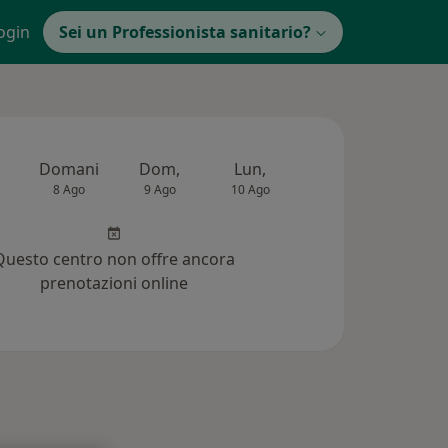
ogin
Sei un Professionista sanitario?
Domani
Dom,
Lun,
Mar,
Mer,
8 Ago
9 Ago
10 Ago
11 Ago
12 Ag
Questo centro non offre ancora
prenotazioni online