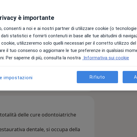
ution
privacy è importante
 consenti a noi e ai nostri partner di utilizzare cookie (o tecnologie 
dati statistici e fornirti contenuti in base alle tue abitudini di navig
ni
i i cookie, utilizzeremo solo quelli necessari per il corretto utilizzo de
re il tuo consenso o aggiornare le tue preferenze in qualsiasi mom
i. Per saperne di più, consulta la nostra
Informativa sui cookie
Invia messaggio
Rifiuto
A
le impostazioni
 team
Indirizzi
Recensioni
 totalità delle cure odontoiatriche
restaurativa dentale, si occupa della