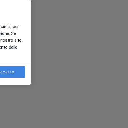
simili) per
azione. Se
l nostro sito.
ento dalle
ccetto