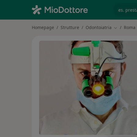
es. prest
Homepage
Strutture
Odontoiatria
Roma
Cambia citt