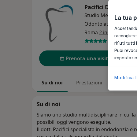
Pacifici Dental Sol
Studio Medico
La tua 
Odontoiatria
Altro
Accettando,
Roma
2 indirizzi
raccogliere 
375 recensio
rifiuti tutt
Puoi revoca
impostazion
Prenota una visita
Modifica 
Su di noi
Prestazioni
Il nostro
Su di noi
Siamo uno studio multidisciplinare in cui la
possibili oggi vengono eseguite.
Il dott. Pacifici specialista in endodonzia e 
cura e della salvaguardia del dente.