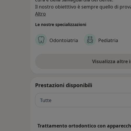
Il nostro obietttivo è sempre quello di prov
Chi siamo
dover necessariamente impiantare una prote
Altro
risultato migliore.
Le nostre specializzazioni
Per tutte le sfaccettature e iperspecializzaz
Pacifici in prima persona, si avvale di uno st
Odontoiatria
Pediatria
al cui interno annoveriamo: Ortodontista, C
Implantologo, Parodontologo, Igienista Den
In questa maniera possiamo seguire il pazi
Visualizza altre
sempre le sue esigenze cliniche ed estetich
Prestazioni disponibili
Tutte
Trattamento ortodontico con apparecch