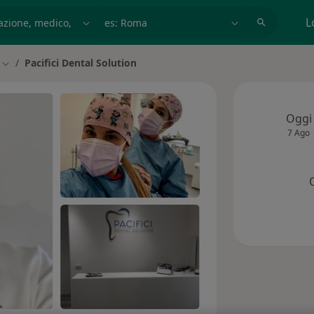
azione, medico, struttura
es: Roma
L
Pacifici Dental Solution
à
Cambia città
Oggi
7 Ago