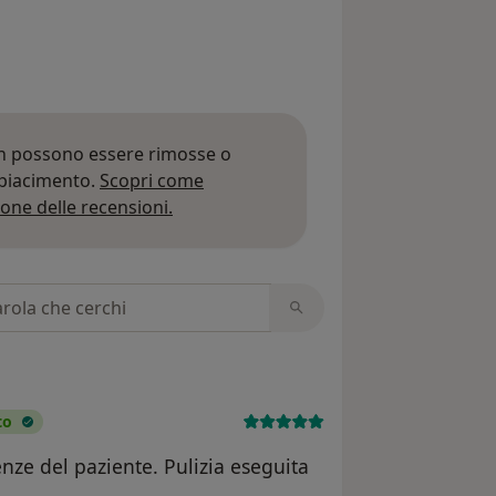
on possono essere rimosse o
 piacimento.
Scopri come
Per saperne di più sulle opinioni
one delle recensioni.
 recensioni
to
enze del paziente. Pulizia eseguita