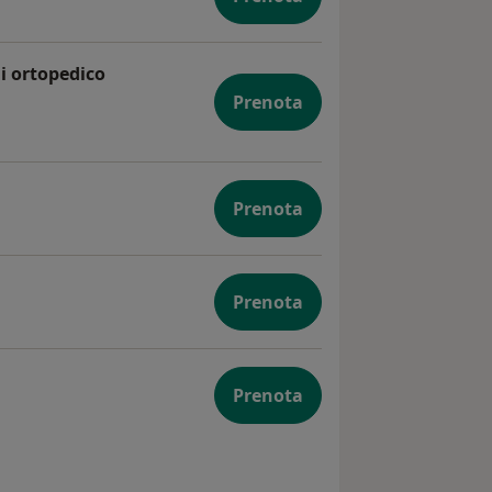
 ortodontico con apparecchi mobili
i ortopedico
Prenota
 ortodontico con apparecchi ortopedico funzionali
Prenota
Prenota
ontica
Prenota
 ortodontica