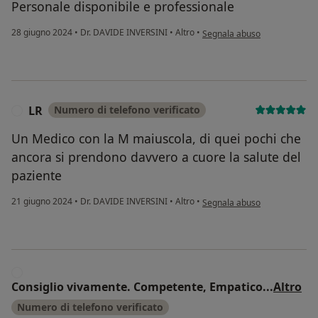
Personale disponibile e professionale
secondo l'opinione dell'utente
28 giugno 2024
•
Dr. DAVIDE INVERSINI
•
Altro
•
Segnala abuso
LR
Numero di telefono verificato
L
Un Medico con la M maiuscola, di quei pochi che
ancora si prendono davvero a cuore la salute del
paziente
secondo l'opinione dell'utent
21 giugno 2024
•
Dr. DAVIDE INVERSINI
•
Altro
•
Segnala abuso
C
Consiglio vivamente. Competente, Empatico
...
Altro
Numero di telefono verificato