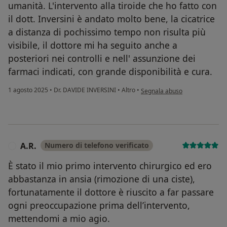
umanità. L'intervento alla tiroide che ho fatto con
il dott. Inversini è andato molto bene, la cicatrice
a distanza di pochissimo tempo non risulta più
visibile, il dottore mi ha seguito anche a
posteriori nei controlli e nell' assunzione dei
farmaci indicati, con grande disponibilità e cura.
secondo l'opinione dell'utente
1 agosto 2025
•
Dr. DAVIDE INVERSINI
•
Altro
•
Segnala abuso
A.R.
Numero di telefono verificato
A
È stato il mio primo intervento chirurgico ed ero
abbastanza in ansia (rimozione di una ciste),
fortunatamente il dottore è riuscito a far passare
ogni preoccupazione prima dell’intervento,
mettendomi a mio agio.