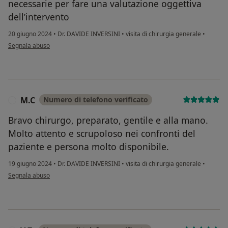
necessarie per fare una valutazione oggettiva
dell’intervento
20 giugno 2024
•
Dr. DAVIDE INVERSINI
•
visita di chirurgia generale
•
secondo l'opinione dell'utente GG
Segnala abuso
M.C
Numero di telefono verificato
M
Bravo chirurgo, preparato, gentile e alla mano.
Molto attento e scrupoloso nei confronti del
paziente e persona molto disponibile.
19 giugno 2024
•
Dr. DAVIDE INVERSINI
•
visita di chirurgia generale
•
secondo l'opinione dell'utente M.C
Segnala abuso