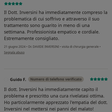
Il Dott. Inversini ha immediatamente compreso la
problematica di cui soffrivo e attraverso il suo
trattamento sono guarito in meno di una
settimana. Professionista empatico e cordiale.
Estremamente consigliato.
21 giugno 2024
•
Dr. DAVIDE INVERSINI
•
visita di chirurgia generale
•
secondo l'opinione dell'utente Consiglio vivamente. Competente, Empatico e G
Segnala abuso
Guido F.
Numero di telefono verificato
G
Il dott. Inversini ha immediatamente capito il
problema e prescritto una cura rivelatasi ottima.
Ho particolarmente apprezzato l'empatia del dott.
Inversini nel mettersi nei panni del malato!