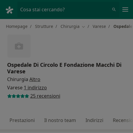
Men
Cosa stai cercando?
Homepage
Strutture
Chirurgia
Varese
Ospedale 
Cambia città
Ospedale Di Circolo E Fondazione Macchi Di
Varese
Chirurgia
Altro
Varese
1 indirizzo
25 recensioni
Prestazioni
Il nostro team
Indirizzi
Recensio