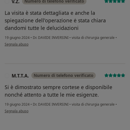
V.Z.
Numero di telefono verificato
V
La visita è stata dettagliata e anche la
spiegazione dell'operazione ė stata chiara
dandomi tutte le delucidazioni
19 giugno 2024
•
Dr. DAVIDE INVERSINI
•
visita di chirurgia generale
•
secondo l'opinione dell'utente V.Z.
Segnala abuso
M.T.T.A.
Numero di telefono verificato
M
Si è dimostrato sempre cortese e disponibile
nonché attento a tutte le mie esigenze.
19 giugno 2024
•
Dr. DAVIDE INVERSINI
•
visita di chirurgia generale
•
secondo l'opinione dell'utente M.T.T.A.
Segnala abuso