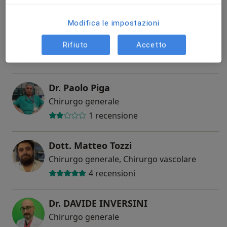
Modifica le impostazioni
Prof. Gianlorenzo Dionigi
Chirurgo generale
Rifiuto
Accetto
13 recensioni
Dr. Paolo Piga
Chirurgo generale
1 recensione
Dott. Matteo Tozzi
Chirurgo generale, Chirurgo vascolare
4 recensioni
Dr. DAVIDE INVERSINI
Chirurgo generale