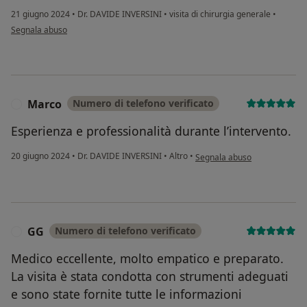
21 giugno 2024
•
Dr. DAVIDE INVERSINI
•
visita di chirurgia generale
•
secondo l'opinione dell'utente Guido F.
Segnala abuso
Marco
Numero di telefono verificato
M
Esperienza e professionalità durante l’intervento.
secondo l'opinione dell'uten
20 giugno 2024
•
Dr. DAVIDE INVERSINI
•
Altro
•
Segnala abuso
GG
Numero di telefono verificato
G
Medico eccellente, molto empatico e preparato.
La visita è stata condotta con strumenti adeguati
e sono state fornite tutte le informazioni