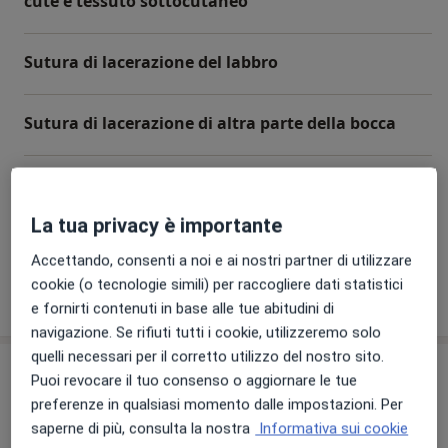
cute e tessuto sottocutaneo
Sutura di lacerazione del labbro
Sutura di lacerazione di altra parte della bocca
Sutura di muscoli o fasce
La tua privacy è importante
+ 10 prestazioni
Accettando, consenti a noi e ai nostri partner di utilizzare
cookie (o tecnologie simili) per raccogliere dati statistici
Come funzionano i prezzi?
e fornirti contenuti in base alle tue abitudini di
navigazione. Se rifiuti tutti i cookie, utilizzeremo solo
quelli necessari per il corretto utilizzo del nostro sito.
Il nostro team
Puoi revocare il tuo consenso o aggiornare le tue
preferenze in qualsiasi momento dalle impostazioni. Per
Chirurgo generale
saperne di più, consulta la nostra
Informativa sui cookie