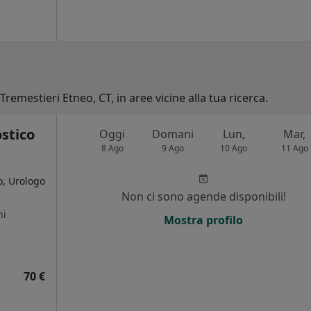
Tremestieri Etneo, CT, in aree vicine alla tua ricerca.
stico
Oggi
Domani
Lun,
Mar,
8 Ago
9 Ago
10 Ago
11 Ago
o, Urologo
Non ci sono agende disponibili!
ni
Mostra profilo
70 €