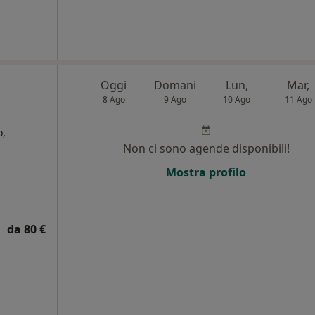
Oggi
Domani
Lun,
Mar,
8 Ago
9 Ago
10 Ago
11 Ago
o,
Non ci sono agende disponibili!
i
Mostra profilo
da 80 €