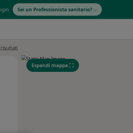
ogin
Sei un Professionista sanitario?
isultati
Mer,
Gio,
Ven,
Espandi mappa
12 Ago
13 Ago
14 Ago