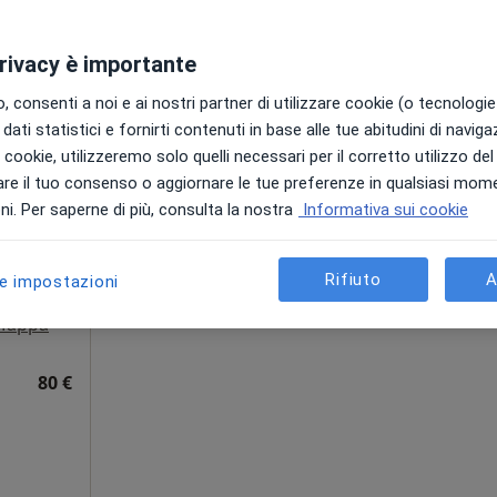
privacy è importante
 consenti a noi e ai nostri partner di utilizzare cookie (o tecnologie 
dati statistici e fornirti contenuti in base alle tue abitudini di navig
Klinè
i i cookie, utilizzeremo solo quelli necessari per il corretto utilizzo de
Oggi
Domani
Lun,
Mar,
re il tuo consenso o aggiornare le tue preferenze in qualsiasi mom
8 Ago
9 Ago
10 Ago
11 Ago
o, Urologo
i. Per saperne di più, consulta la nostra
Informativa sui cookie
Non ci sono agende disponibili!
ni
Rifiuto
A
le impostazioni
Mostra profilo
Mappa
80 €