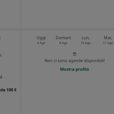
l
Oggi
Domani
Lun,
Mar,
8 Ago
9 Ago
10 Ago
11 Ago
o,
Non ci sono agende disponibili!
i
Mostra profilo
a
da 100 €