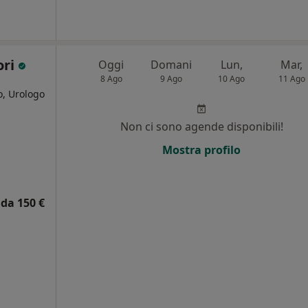
ori
Oggi
Domani
Lun,
Mar,
8 Ago
9 Ago
10 Ago
11 Ago
o, Urologo
Non ci sono agende disponibili!
i
Mostra profilo
da 150 €