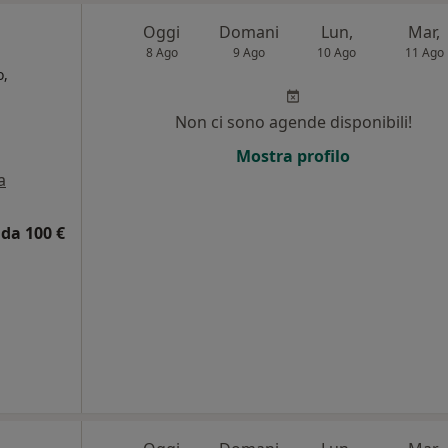
Oggi
Domani
Lun,
Mar,
8 Ago
9 Ago
10 Ago
11 Ago
o,
Non ci sono agende disponibili!
i
Mostra profilo
a
da 100 €