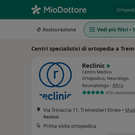
es. prest
Assicurazione
Vedi più filtri
•
1
Centri specialistici di ortopedia a Tre
Reclinic
Centro Medico
Ortopedico, Neurologo,
·
Altro
Reumatologo
410 recension
Via Trinacria 11, Tremestieri Etneo
•
Map
Reclinic
Prima visita ortopedica