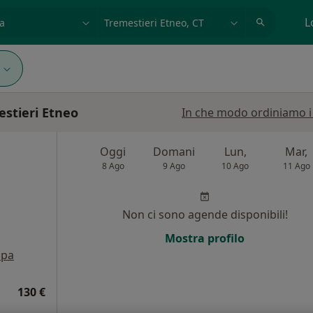
azione, medico, struttura
es: Roma
L
mestieri Etneo
In che modo ordiniamo i r
Oggi
Domani
Lun,
Mar,
8 Ago
9 Ago
10 Ago
11 Ago
Non ci sono agende disponibili!
i
Mostra profilo
pa
130 €