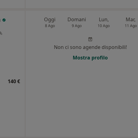
n
Oggi
Domani
Lun,
Mar,
8 Ago
9 Ago
10 Ago
11 Ago
o,
Non ci sono agende disponibili!
i
Mostra profilo
140 €