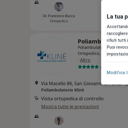
La tua 
Dr. Francesco Bucca
Ortopedico
Accettando,
raccogliere 
Poliambulatorio 
rifiuti tutt
Poliambulatorio
Puoi revoca
Ortopedico, Endocrinolog
impostazion
·
Altro
4094 recensio
Modifica 
Via Macello 86, San Giovanni la Punta
•
Poliambulatorio Klinè
Visita ortopedica di controllo
Mostra tutte le prestazioni