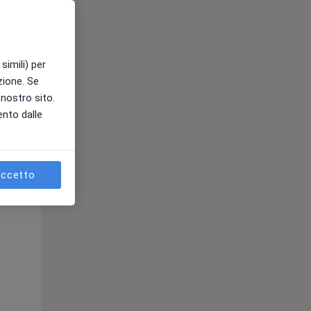
simili) per
azione. Se
l nostro sito.
Mer,
Gio,
Ven,
ento dalle
12 Ago
13 Ago
14 Ago
ccetto