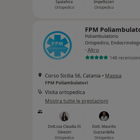
Spatafora
Impellizzeri
Ortopedico
Ortopedico
FPM Poliambulat
Poliambulatorio
Ortopedico, Endocrinolog
·
Altro
148 recension
Corso Sicilia 56, Catania
•
Mappa
FPM Poliambulatori
Visita ortopedica
Mostra tutte le prestazioni
Dott.ssa Claudia Di
Dott. Maurilio
Silvestri
Guzzardella
Ortopedico
Ortopedico