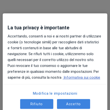
Sanimed
Poliambulatorio
·
Altro
Oculista, Endocrinologo, Proctologo
2427 recensioni
La tua privacy è importante
Via Casilina 1011 C/O Centro Commerciale Casilino Piano Terra, Roma
•
Mappa
Accettando, consenti a noi e ai nostri partner di utilizzare
Sanimed
cookie (o tecnologie simili) per raccogliere dati statistici
Prima visita oculistica
da 90 €
e fornirti contenuti in base alle tue abitudini di
navigazione. Se rifiuti tutti i cookie, utilizzeremo solo
Mostra tutte le prestazioni
quelli necessari per il corretto utilizzo del nostro sito.
Puoi revocare il tuo consenso o aggiornare le tue
preferenze in qualsiasi momento dalle impostazioni. Per
Dr. Andrea
Dott.ssa Federica
Dott. Francesco
saperne di più, consulta la nostra
Informativa sui cookie
Iannaccone
Genova
Cutrupi
Oculista
Oculista
Oculista
Questo centro non ha nessun professionista con date disponibili
Modifica le impostazioni
Mostra profilo
Rifiuto
Accetto