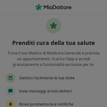
Men
Oftalmologia • Cave, RM
Filters
• 1
Assicurazione
Map
Centri specialistici di oftalmologia a Cave
Prenditi cura della tua salute
In che modo ordiniamo i risultati
Trova il tuo Medico di Medicina Generale e prenota
un appuntamento. Scarica l'App e accedi
gratuitamente a funzionalità esclusive per te:
Gestisci facilmente le tue visite
Invia messaggi ai tuoi dottori
Pagamenti online
Poliambulatorio Sicura
Ricevi promemoria e notifiche