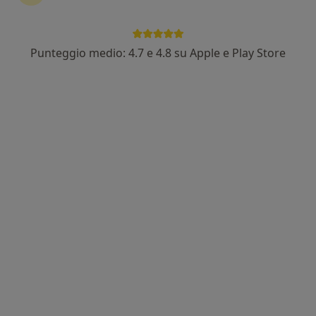
Poliambulatorio
·
Altro
Oculista, Endocrinologo, Proctologo
1777 recensioni
Punteggio medio: 4.7 e 4.8 su Apple e Play Store
Indirizzo 1
Indirizzo 2
Via Guglielmo Milana, 35, Olevano Romano
•
Mappa
Poliambulatorio Sicura
Prima visita oculistica
80 €
Dott. Franco
Cicerchia
Oculista
Questo centro non ha nessun professionista con date disponibili
Mostra profilo