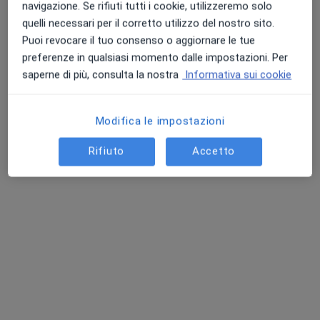
navigazione. Se rifiuti tutti i cookie, utilizzeremo solo
Gemma Medical-San Donato Milanese
quelli necessari per il corretto utilizzo del nostro sito.
Massoterapia
35 €
Puoi revocare il tuo consenso o aggiornare le tue
Mostra tutte le prestazioni
preferenze in qualsiasi momento dalle impostazioni. Per
saperne di più, consulta la nostra
Informativa sui cookie
Elisa Nasca
Massoterapista
Modifica le impostazioni
Questo centro non ha nessun professionista con date disponibili
Rifiuto
Accetto
Mostra profilo