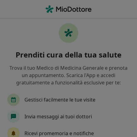
Men
Massoterapia • Milano, MI
Filters
• 1
Assicurazione
Map
Centri specialistici di massoterapia a Milano
Prenditi cura della tua salute
In che modo ordiniamo i risultati
Trova il tuo Medico di Medicina Generale e prenota
un appuntamento. Scarica l'App e accedi
gratuitamente a funzionalità esclusive per te:
Gestisci facilmente le tue visite
Invia messaggi ai tuoi dottori
3Medical Polispecialistico
Poliambulatorio
Ricevi promemoria e notifiche
·
Altro
Massoterapista, Endocrinologo, Fisioterapista