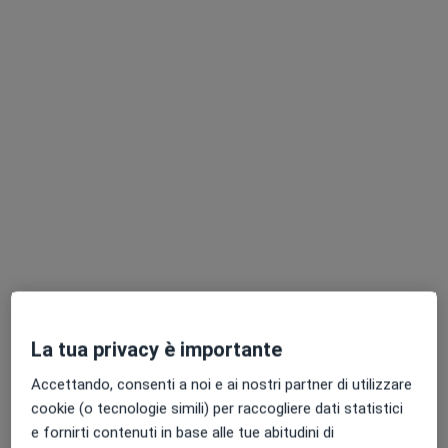
Laudato
Massoterapista
Questo centro non ha nessun professionista con date disponibili
Mostra profilo
Gemma Medical-San Donato Milanese
La tua privacy è importante
Centro Medico
·
Altro
Massoterapista, Psicologo, Fisioterapista
Accettando, consenti a noi e ai nostri partner di utilizzare
406 recensioni
cookie (o tecnologie simili) per raccogliere dati statistici
e fornirti contenuti in base alle tue abitudini di
Via Carlo Jannozzi 12, San Donato Milanese
•
Mappa