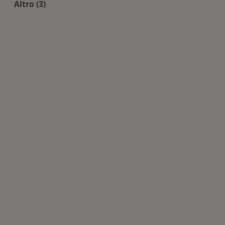
Altro (3)
Altro nella categoria: Centri di Fisioterapia nelle