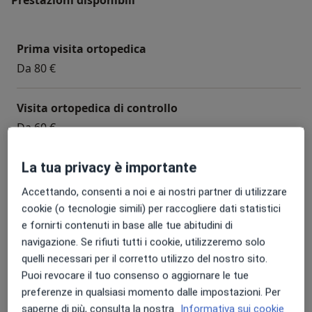
Prima visita ortopedica
Da 80 €
Visita ortopedica di controllo
Da 60 €
La tua privacy è importante
Acido ialuronico
Accettando, consenti a noi e ai nostri partner di utilizzare
Visita ortopedica
cookie (o tecnologie simili) per raccogliere dati statistici
e fornirti contenuti in base alle tue abitudini di
Da 100 €
navigazione. Se rifiuti tutti i cookie, utilizzeremo solo
quelli necessari per il corretto utilizzo del nostro sito.
Infiltrazione acido ialuronico
Puoi revocare il tuo consenso o aggiornare le tue
Da 80 €
preferenze in qualsiasi momento dalle impostazioni. Per
saperne di più, consulta la nostra
Informativa sui cookie