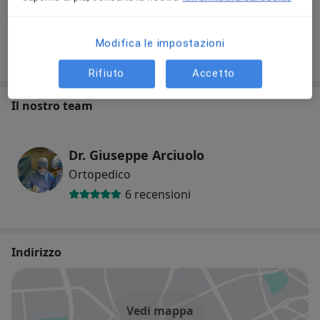
+1 prestazione
Modifica le impostazioni
Come funzionano i prezzi?
Rifiuto
Accetto
Il nostro team
Dr. Giuseppe Arciuolo
Ortopedico
6 recensioni
Indirizzo
Vedi mappa