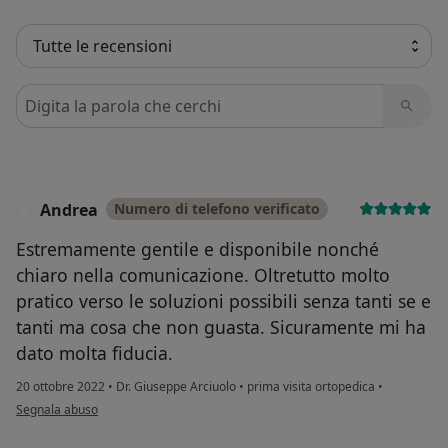
Cerca nelle recensioni
Andrea
Numero di telefono verificato
A
Estremamente gentile e disponibile nonché
chiaro nella comunicazione. Oltretutto molto
pratico verso le soluzioni possibili senza tanti se e
tanti ma cosa che non guasta. Sicuramente mi ha
dato molta fiducia.
20 ottobre 2022
•
Dr. Giuseppe Arciuolo
•
prima visita ortopedica
•
secondo l'opinione dell'utente Andrea
Segnala abuso