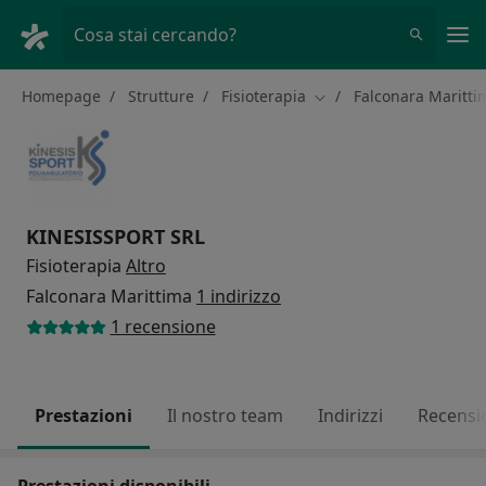
Men
Cosa stai cercando?
Homepage
Strutture
Fisioterapia
Falconara Maritti
Cambia città
KINESISSPORT SRL
Fisioterapia
Altro
Falconara Marittima
1 indirizzo
1 recensione
Prestazioni
Il nostro team
Indirizzi
Recensi
Prestazioni disponibili