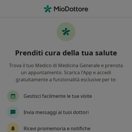
Men
Asma • Falconara Marittima, AN
Filters
• 1
Assicurazione
Map
Specialisti in trattamento Asma a Falconara
Prenditi cura della tua salute
Marittima
In che modo ordiniamo i risultati
Trova il tuo Medico di Medicina Generale e prenota
un appuntamento. Scarica l'App e accedi
gratuitamente a funzionalità esclusive per te:
Che specializzazione stai cercando?
Medico di medicina generale
Pneumologo
Gestisci facilmente le tue visite
Invia messaggi ai tuoi dottori
Ricevi promemoria e notifiche