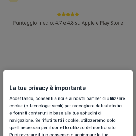
Punteggio medio: 4.7 e 4.8 su Apple e Play Store
Dott.ssa Sara Galeazzi
Medico di medicina generale
33 recensioni
Indirizzo 1
Indirizzo 2
Via Galileo Galilei, 4, Falconara Marittima
•
Mappa
Studio Medico Dott.ssa Sara Galeazzi - Galilei
La tua privacy è importante
Visita medica generica in CONVENZIONE
Prezzo non disponibile
Accettando, consenti a noi e ai nostri partner di utilizzare
Questo dottore non ha ancora attivato le prenotazioni online presso questo indirizzo.
cookie (o tecnologie simili) per raccogliere dati statistici
e fornirti contenuti in base alle tue abitudini di
Chiedi di attivare le prenotazioni online
navigazione. Se rifiuti tutti i cookie, utilizzeremo solo
quelli necessari per il corretto utilizzo del nostro sito.
Puoi revocare il tuo consenso o aggiornare le tue