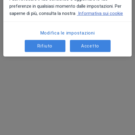
preferenze in qualsiasi momento dalle impostazioni. Per
saperne di più, consulta la nostra
Informativa sui cookie
Modifica le impostazioni
Rifiuto
Accetto
Dott.ssa Margherita Angeletti
·
Altro
Pneumologa
61 recensioni
Via Fratelli Rosselli 9/a, Falconara Marittima
•
Mappa
Polimedica Falconara
Prima visita pneumologica
130 €
Questo dottore non ha ancora attivato le prenotazioni online presso questo indirizzo.
Chiedi di attivare le prenotazioni online