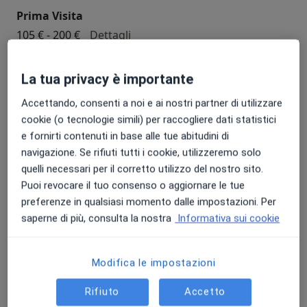
Prima Visita
Prima Visita
105 € - 200 €
Dettagli
Prenota
La tua privacy è importante
Accettando, consenti a noi e ai nostri partner di utilizzare
Visita proctologica
cookie (o tecnologie simili) per raccogliere dati statistici
visita proctologica
171 €
Dettagli
e fornirti contenuti in base alle tue abitudini di
navigazione. Se rifiuti tutti i cookie, utilizzeremo solo
Prenota
quelli necessari per il corretto utilizzo del nostro sito.
Puoi revocare il tuo consenso o aggiornare le tue
preferenze in qualsiasi momento dalle impostazioni. Per
Visita ortopedica
saperne di più, consulta la nostra
Informativa sui cookie
visita ortopedica
Da 0 €
Dettagli
Modifica le impostazioni
Prenota
Rifiuto
Accetto