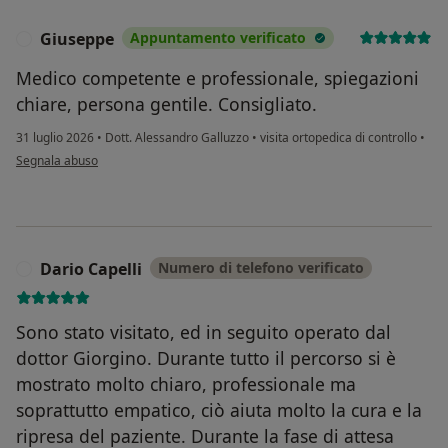
Giuseppe
Appuntamento verificato
G
Medico competente e professionale, spiegazioni
chiare, persona gentile. Consigliato.
31 luglio 2026
•
Dott. Alessandro Galluzzo
•
visita ortopedica di controllo
•
secondo l'opinione dell'utente Giuseppe
Segnala abuso
Dario Capelli
Numero di telefono verificato
D
Sono stato visitato, ed in seguito operato dal
dottor Giorgino. Durante tutto il percorso si è
mostrato molto chiaro, professionale ma
soprattutto empatico, ciò aiuta molto la cura e la
ripresa del paziente. Durante la fase di attesa