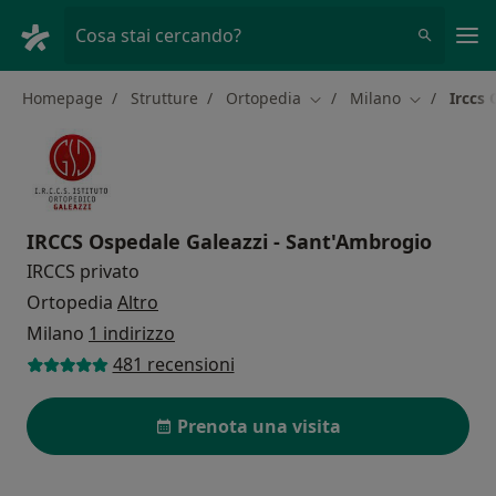
Men
Cosa stai cercando?
Homepage
Strutture
Ortopedia
Milano
Irccs
Cambia città
Cambia citt
IRCCS Ospedale Galeazzi - Sant'Ambrogio
IRCCS privato
Ortopedia
Altro
Milano
1 indirizzo
481 recensioni
Prenota una visita