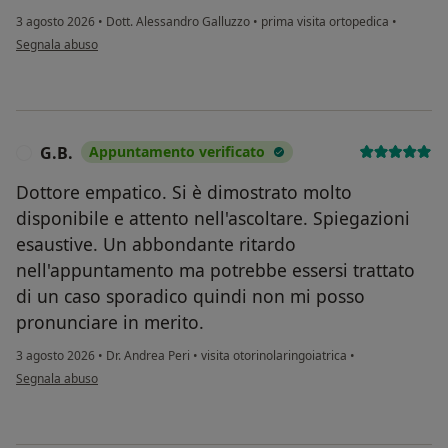
3 agosto 2026
•
Dott. Alessandro Galluzzo
•
prima visita ortopedica
•
secondo l'opinione dell'utente RS
Segnala abuso
G.B.
Appuntamento verificato
G
Dottore empatico. Si è dimostrato molto
disponibile e attento nell'ascoltare. Spiegazioni
esaustive. Un abbondante ritardo
nell'appuntamento ma potrebbe essersi trattato
di un caso sporadico quindi non mi posso
pronunciare in merito.
3 agosto 2026
•
Dr. Andrea Peri
•
visita otorinolaringoiatrica
•
secondo l'opinione dell'utente G.B.
Segnala abuso