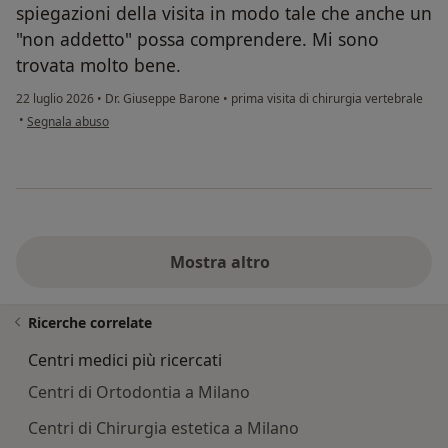
spiegazioni della visita in modo tale che anche un
"non addetto" possa comprendere. Mi sono
trovata molto bene.
22 luglio 2026
•
Dr. Giuseppe Barone
•
prima visita di chirurgia vertebrale
secondo l'opinione dell'utente Sabrina Galli
•
Segnala abuso
Mostra altro
Ricerche correlate
Centri medici più ricercati
Centri di Ortodontia a Milano
Centri di Chirurgia estetica a Milano