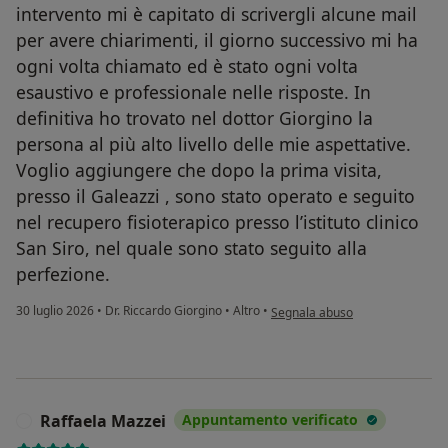
intervento mi è capitato di scrivergli alcune mail
per avere chiarimenti, il giorno successivo mi ha
ogni volta chiamato ed è stato ogni volta
esaustivo e professionale nelle risposte. In
definitiva ho trovato nel dottor Giorgino la
persona al più alto livello delle mie aspettative.
Voglio aggiungere che dopo la prima visita,
presso il Galeazzi , sono stato operato e seguito
nel recupero fisioterapico presso l’istituto clinico
San Siro, nel quale sono stato seguito alla
perfezione.
secondo l'opinione dell'utente D
30 luglio 2026
•
Dr. Riccardo Giorgino
•
Altro
•
Segnala abuso
Raffaela Mazzei
Appuntamento verificato
R