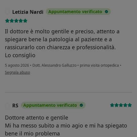
Letizia Nardi
Appuntamento verificato
L
Il dottore è molto gentile e preciso, attento a
spiegare bene la patologia al paziente e a
rassicurarlo con chiarezza e professionalità.
Lo consiglio
5 agosto 2026
•
Dott. Alessandro Galluzzo
•
prima visita ortopedica
•
secondo l'opinione dell'utente Letizia Nardi
Segnala abuso
RS
Appuntamento verificato
R
Dottore attento e gentile
Mi ha messo subito a mio agio e mi ha spiegato
bene il mio problema