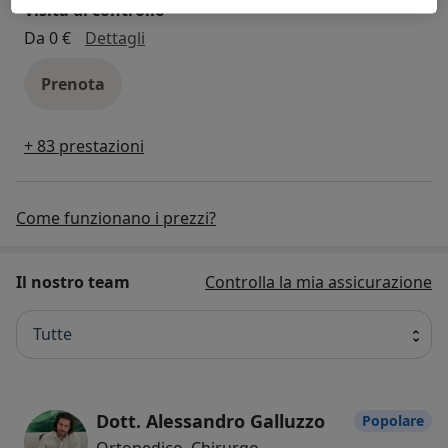
Visita di controllo
Visita di controllo
Da 0 €
Dettagli
Prenota
+ 83 prestazioni
Come funzionano i prezzi?
Il nostro team
Controlla la mia assicurazione
Tutte
Dott. Alessandro Galluzzo
Popolare
Ortopedico, Chirurgo