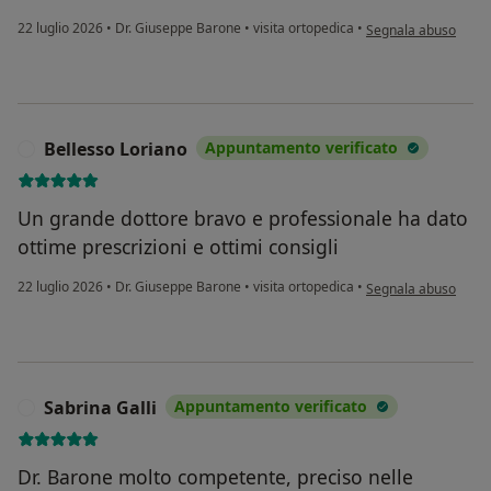
secondo l'opinione d
22 luglio 2026
•
Dr. Giuseppe Barone
•
visita ortopedica
•
Segnala abuso
Bellesso Loriano
Appuntamento verificato
B
Un grande dottore bravo e professionale ha dato
ottime prescrizioni e ottimi consigli
secondo l'opinione d
22 luglio 2026
•
Dr. Giuseppe Barone
•
visita ortopedica
•
Segnala abuso
Sabrina Galli
Appuntamento verificato
S
Dr. Barone molto competente, preciso nelle