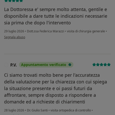
La Dottoressa e' sempre molto attenta, gentile e
disponibile a dare tutte le indicazioni necessarie
sia prima che dopo l'intervento
29 luglio 2026
•
Dott.ssa Federica Marazzi
•
visita di chirurgia generale
•
secondo l'opinione dell'utente Raffaela Mazzei
Segnala abuso
P.V.
Appuntamento verificato
P
Ci siamo trovati molto bene per l'accuratezza
della valutazione per la chiarezza con cui spiega
la situazione presente e oi passi futuri da
affrontare, sempre disposto a rispondere a
domande ed a richieste di chiarimenti
28 luglio 2026
•
Dr. Giulio Santi
•
visita ortopedica di controllo
•
secondo l'opinione dell'utente P.V.