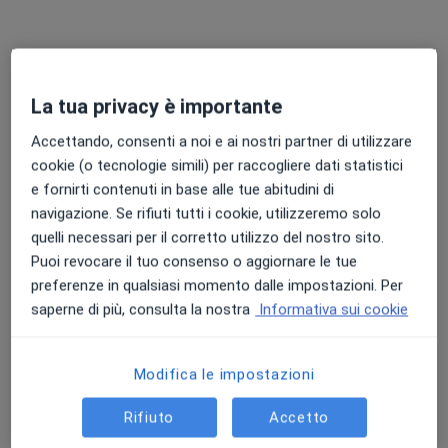
Mostra tutte le prestazioni
La tua privacy è importante
Dott. Andrea
Amadori
Accettando, consenti a noi e ai nostri partner di utilizzare
Ginecologo
cookie (o tecnologie simili) per raccogliere dati statistici
Questo centro non ha nessun professionista con date disponibili
e fornirti contenuti in base alle tue abitudini di
navigazione. Se rifiuti tutti i cookie, utilizzeremo solo
Mostra profilo
quelli necessari per il corretto utilizzo del nostro sito.
Puoi revocare il tuo consenso o aggiornare le tue
preferenze in qualsiasi momento dalle impostazioni. Per
saperne di più, consulta la nostra
Informativa sui cookie
Modifica le impostazioni
Rifiuto
Accetto