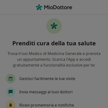
Men
Ginecologia • Provincia di Rimini, Italia
Filters
• 1
Assicurazione
Map
Centri specialistici di ginecologia a Rimini
Prenditi cura della tua salute
In che modo ordiniamo i risultati
Trova il tuo Medico di Medicina Generale e prenota
un appuntamento. Scarica l'App e accedi
gratuitamente a funzionalità esclusive per te:
Gestisci facilmente le tue visite
Invia messaggi ai tuoi dottori
Poliambulatorio Rimedical
Poliambulatorio
Ricevi promemoria e notifiche
·
Altro
Ginecologo, Proctologo, Logopedista