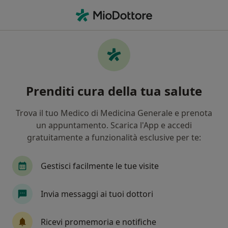
Men
Fisioterapia • Pistoia, PT
Filters
• 1
Mappa
Centri specialistici di fisioterapia a Pistoia
Prenditi cura della tua salute
In che modo ordiniamo i risultati
Trova il tuo Medico di Medicina Generale e prenota
un appuntamento. Scarica l'App e accedi
gratuitamente a funzionalità esclusive per te:
Gestisci facilmente le tue visite
Invia messaggi ai tuoi dottori
Eurofins LAMM
Centro Medico
Ricevi promemoria e notifiche
·
Altro
Fisioterapista, Endocrinologo, Proctologo