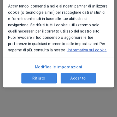
Accettando, consenti a noi e ai nostri partner di utilizzare
cookie (o tecnologie simili) per raccogliere dati statistici
e fornirti contenuti in base alle tue abitudini di
Professionisti sanitari disponibili
navigazione. Se rifiuti tutti i cookie, utilizzeremo solo
Questi professionisti sanitari si trovano fuori Pistoia,
quelli necessari per il corretto utilizzo del nostro sito.
PT, in aree vicine alla tua ricerca.
Puoi revocare il tuo consenso o aggiornare le tue
preferenze in qualsiasi momento dalle impostazioni. Per
saperne di più, consulta la nostra
Informativa sui cookie
Modifica le impostazioni
Rifiuto
Accetto
Lilia Studi Medici
Poliambulatorio
·
Altro
Fisioterapista, Endocrinologo, Urologo
3150 recensioni
Via Luca Giordano 7/c, Firenze
•
Mappa