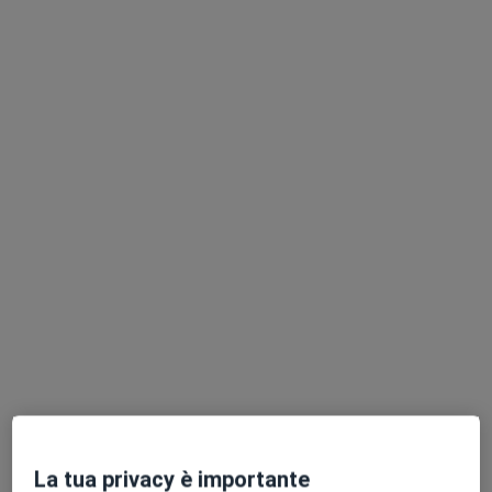
Centro Elledi Fisioterapia
·
Altro
Fisioterapista, Posturologo, Massofisioterapista
118 recensioni
Via Bonellina 1, Pistoia
•
Mappa
Centro Elledi Fisioterapia
Fisioterapia
da 35 €
Mostra tutte le prestazioni
Dott. Leonardo
Bigagli
Fisioterapista
Questo centro non ha nessun professionista con date disponibili
La tua privacy è importante
Mostra profilo