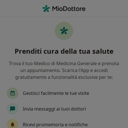
Men
Fisiatria • Roverchiara, VR
Filters
• 1
Mappa
Centri specialistici di fisiatria a Roverchiara
Prenditi cura della tua salute
In che modo ordiniamo i risultati
Trova il tuo Medico di Medicina Generale e prenota
un appuntamento. Scarica l'App e accedi
gratuitamente a funzionalità esclusive per te:
Gestisci facilmente le tue visite
Invia messaggi ai tuoi dottori
Studio San Zeno
Poliambulatorio
Ricevi promemoria e notifiche
·
Altro
Fisiatra, Psicologo, Fisioterapista