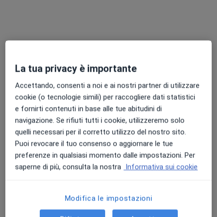
Via San Pierino 53, Bovolone
•
Mappa
Centro Retrain
Prima visita fisiatrica
Prezzo non disponibile
Mostra tutte le prestazioni
La tua privacy è importante
Questo centro non ha nessun professionista con date disponibili
Accettando, consenti a noi e ai nostri partner di utilizzare
Mostra profilo
cookie (o tecnologie simili) per raccogliere dati statistici
e fornirti contenuti in base alle tue abitudini di
navigazione. Se rifiuti tutti i cookie, utilizzeremo solo
quelli necessari per il corretto utilizzo del nostro sito.
Puoi revocare il tuo consenso o aggiornare le tue
preferenze in qualsiasi momento dalle impostazioni. Per
saperne di più, consulta la nostra
Informativa sui cookie
Modifica le impostazioni
Cura e Salute
Poliambulatorio