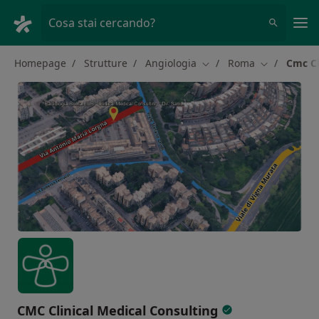
Men
Cosa stai cercando?
Homepage
Strutture
Angiologia
Roma
Cmc Cl
Cambia città
Cambia città
CMC Clinical Medical Consulting