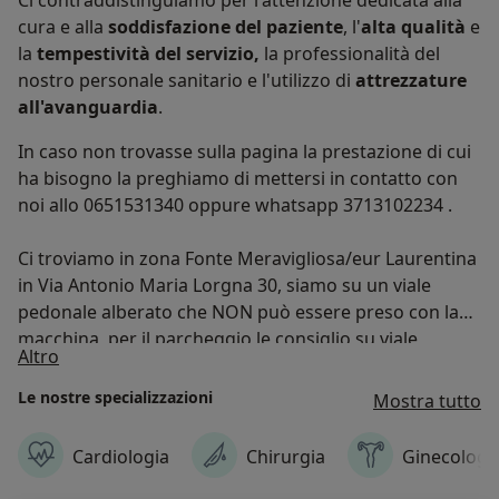
cura e alla
soddisfazione del paziente
, l'
alta qualità
e
la
tempestività del servizio,
la professionalità del
nostro personale sanitario e l'utilizzo di
attrezzature
all'avanguardia
.
In caso non trovasse sulla pagina la prestazione di cui
ha bisogno la preghiamo di mettersi in contatto con
noi allo 0651531340 oppure whatsapp 3713102234 .
Ci troviamo in zona Fonte Meravigliosa/eur Laurentina
in Via Antonio Maria Lorgna 30, siamo su un viale
pedonale alberato che NON può essere preso con la
macchina, per il parcheggio le consiglio su viale
Chi siamo
Altro
Stefano Gradi all'altezza della galleria azzurra.
Le nostre specializzazioni
Mostra tutto
Cardiologia
Chirurgia
Ginecologi