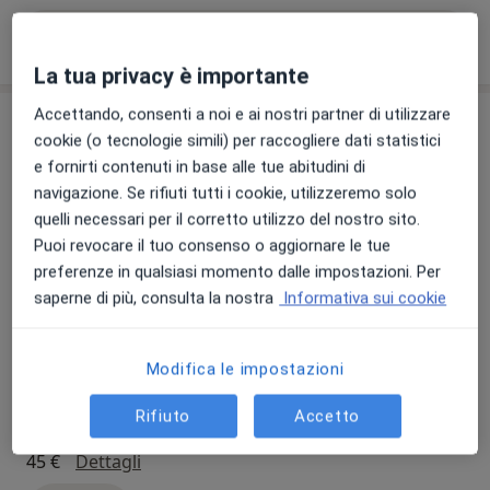
Visualizza altre informazioni
La tua privacy è importante
Accettando, consenti a noi e ai nostri partner di utilizzare
Prestazioni disponibili
cookie (o tecnologie simili) per raccogliere dati statistici
e fornirti contenuti in base alle tue abitudini di
Tutte
navigazione. Se rifiuti tutti i cookie, utilizzeremo solo
quelli necessari per il corretto utilizzo del nostro sito.
Puoi revocare il tuo consenso o aggiornare le tue
Visita ginecologica
preferenze in qualsiasi momento dalle impostazioni. Per
saperne di più, consulta la nostra
Informativa sui cookie
visita ginecologica
Da 100 €
Dettagli
Prenota
Modifica le impostazioni
Rifiuto
Accetto
Elettrocardiogramma
elettrocardiogramma
45 €
Dettagli