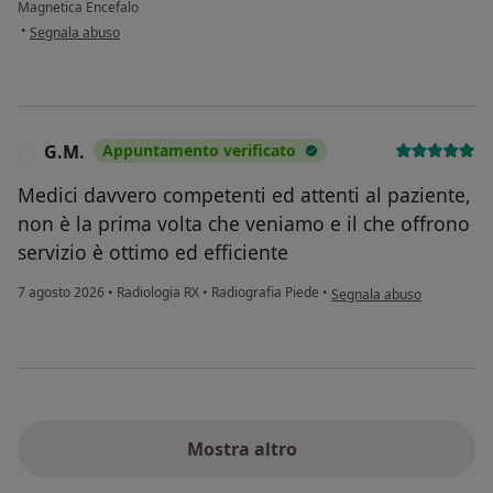
Magnetica Encefalo
secondo l'opinione dell'utente Giulia C.
•
Segnala abuso
G.M.
Appuntamento verificato
G
Medici davvero competenti ed attenti al paziente,
non è la prima volta che veniamo e il che offrono
servizio è ottimo ed efficiente
secondo l'opinione dell'ut
7 agosto 2026
•
⁠Radiologia RX
•
Radiografia Piede
•
Segnala abuso
Mostra altro