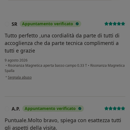
SR
Appuntamento verificato
S
Tutto perfetto ,una cordialità da parte di tutti di
accoglienza che da parte tecnica complimenti a
tutti e grazie
9 agosto 2026
•
Risonanza Magnetica aperta basso campo 0.33 T
•
Risonanza Magnetica
Spalla
secondo l'opinione dell'utente SR
•
Segnala abuso
A.P.
Appuntamento verificato
A
Puntuale.Molto bravo, spiega con esattezza tutti
gli aspetti della visita.