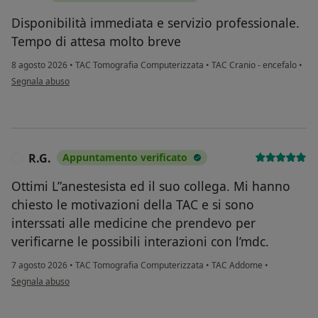
Disponibilità immediata e servizio professionale.
Tempo di attesa molto breve
8 agosto 2026
•
TAC Tomografia Computerizzata
•
TAC Cranio - encefalo
•
secondo l'opinione dell'utente DP
Segnala abuso
R.G.
Appuntamento verificato
R
Ottimi L”anestesista ed il suo collega. Mi hanno
chiesto le motivazioni della TAC e si sono
interssati alle medicine che prendevo per
verificarne le possibili interazioni con l’mdc.
7 agosto 2026
•
TAC Tomografia Computerizzata
•
TAC Addome
•
secondo l'opinione dell'utente R.G.
Segnala abuso