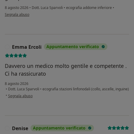
8 agosto 2026
•
Dott. Luca Sparvoli
•
ecografia addome inferiore
•
secondo l'opinione dell'utente A.P.
Segnala abuso
Emma Ercoli
Appuntamento verificato
E
Davvero un medico molto gentile e competente .
Ci ha rassicurato
8 agosto 2026
•
Dott. Luca Sparvoli
•
ecografia stazioni linfonodali (collo, ascelle, inguine)
secondo l'opinione dell'utente Emma Ercoli
•
Segnala abuso
Denise
Appuntamento verificato
D