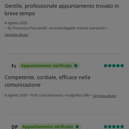
Gentile, professionale appuntamento trovato in
breve tempo
8 agosto 2026
•
Dr. Francesco Pucciarelli
•
ecocolordoppler tronchi sovraortici
•
secondo l'opinione dell'utente Denise
Segnala abuso
Fc
Appuntamento verificato
F
Competente, cordiale, efficace nella
comunicazione
secondo l'opinione dell
8 agosto 2026
•
Prof. Luca Innocenzi
•
ecografia collo
•
Segnala abuso
DP
Appuntamento verificato
D