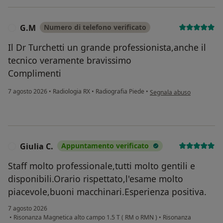
G.M
Numero di telefono verificato
G
Il Dr Turchetti un grande professionista,anche il
tecnico veramente bravissimo
Complimenti
secondo l'opinione dell'ut
7 agosto 2026
•
⁠Radiologia RX
•
Radiografia Piede
•
Segnala abuso
Giulia C.
Appuntamento verificato
G
Staff molto professionale,tutti molto gentili e
disponibili.Orario rispettato,l'esame molto
piacevole,buoni macchinari.Esperienza positiva.
7 agosto 2026
•
Risonanza Magnetica alto campo 1.5 T ( RM o RMN )
•
Risonanza