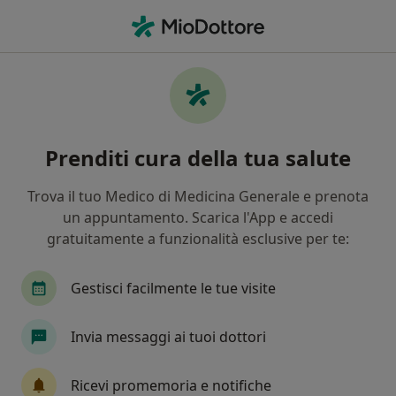
Men
Civitavecchia, RM
Filters
• 1
Mappa
Centri medici a Civitavecchia
Prenditi cura della tua salute
In che modo ordiniamo i risultati
Trova il tuo Medico di Medicina Generale e prenota
un appuntamento. Scarica l'App e accedi
Che specializzazione stai cercando?
gratuitamente a funzionalità esclusive per te:
Dentista
Radiologo diagnostico
Ortodont
Gestisci facilmente le tue visite
Invia messaggi ai tuoi dottori
Ricevi promemoria e notifiche