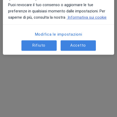
Puoi revocare il tuo consenso o aggiornare le tue
preferenze in qualsiasi momento dalle impostazioni. Per
saperne di più, consulta la nostra
Informativa sui cookie
Riunito Igiene
Riunito Igiene
Riunito Odontoiatria
Dentista.TV
+Sbiancamento
Dentista.TV
Civitavecchia
Dentista.TV
Civitavecchia
Civitavecchia
Modifica le impostazioni
Vedi tutti i dottori 4
Rifiuto
Accetto
Questo centro non ha nessun professionista con date disponibili
Mostra profilo