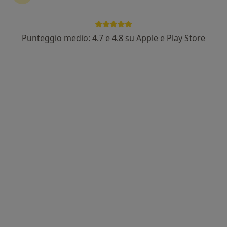
Punteggio medio: 4.7 e 4.8 su Apple e Play Store
Bludental Civitavecchia
Centro medico odontoiatrico
·
Altro
Dentista, Ortodontista, Igienista dentale
207 recensioni
Viale Giacomo Matteotti 19/B, Civitavecchia
•
Mappa
Bludental Civitavecchia
Prima visita dentistica
Prestazione gratuita
Mostra tutte le prestazioni
Questo centro non ha nessun professionista con date disponibili
Mostra profilo