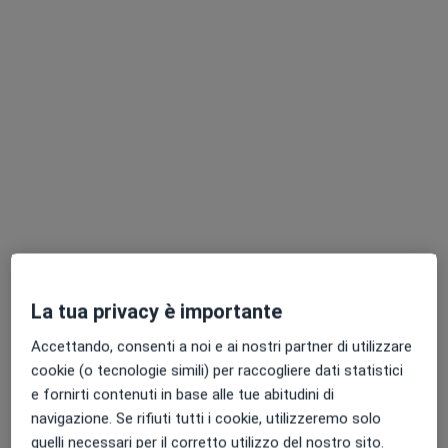
Questo centro non ha nessun professionista con date disponibili
Mostra profilo
Dentista.TV Civitavecchia
La tua privacy è importante
Centro medico odontoiatrico
·
Altro
Dentista, Ortodontista, Radiologo diagnostico
Accettando, consenti a noi e ai nostri partner di utilizzare
cookie (o tecnologie simili) per raccogliere dati statistici
Via Roma 68, Civitavecchia
•
Mappa
e fornirti contenuti in base alle tue abitudini di
Dentista.TV Civitavecchia
navigazione. Se rifiuti tutti i cookie, utilizzeremo solo
Visita dentistica
29 €
quelli necessari per il corretto utilizzo del nostro sito.