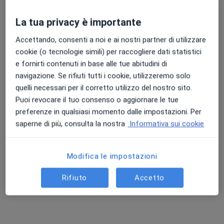
La tua privacy è importante
Accettando, consenti a noi e ai nostri partner di utilizzare
cookie (o tecnologie simili) per raccogliere dati statistici
e fornirti contenuti in base alle tue abitudini di
navigazione. Se rifiuti tutti i cookie, utilizzeremo solo
Dott. Giuseppe Neri
quelli necessari per il corretto utilizzo del nostro sito.
·
Altro
Neurologo, Psichiatra
Puoi revocare il tuo consenso o aggiornare le tue
107 recensioni
preferenze in qualsiasi momento dalle impostazioni. Per
Via La Spezia 38, Ladispoli
•
Mappa
saperne di più, consulta la nostra
Informativa sui cookie
Ippocrate Centro Medico Specialistico
Visita neurologica
120 €
Modifica le impostazioni
Questo dottore non ha ancora attivato le prenotazioni online presso questo indirizzo.
Rifiuto
Accetto
Chiedi di attivare le prenotazioni online