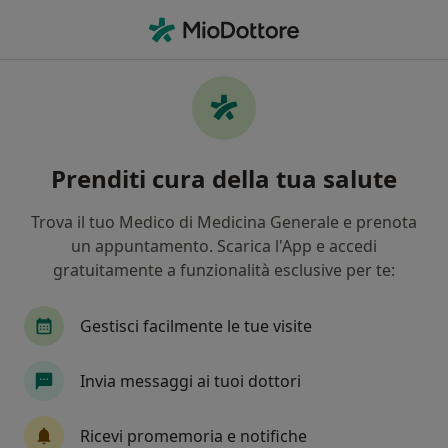
Men
Neurologo • Civitavecchia, RM
Filters
Mappa
Neurologi a Civitavecchia. Prenota online la
Prenditi cura della tua salute
tua visita
In che modo ordiniamo i risultati
Trova il tuo Medico di Medicina Generale e prenota
un appuntamento. Scarica l'App e accedi
gratuitamente a funzionalità esclusive per te:
Gestisci facilmente le tue visite
Invia messaggi ai tuoi dottori
Dott. Antonio Bartolini
Ricevi promemoria e notifiche
·
Altro
Neurologo, Angiologo, Medico di medicina generale