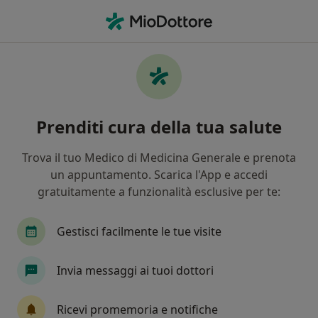
Men
Chirurgia Plastica • Perugia, PG
Filters
• 1
Mappa
Centri specialistici di chirurgia plastica a
Prenditi cura della tua salute
Perugia
In che modo ordiniamo i risultati
Trova il tuo Medico di Medicina Generale e prenota
un appuntamento. Scarica l'App e accedi
gratuitamente a funzionalità esclusive per te:
Gestisci facilmente le tue visite
Invia messaggi ai tuoi dottori
ESCULAPIO SRL - CENTRO DI CHIRURGIA
Ricevi promemoria e notifiche
AMBULATORIALE