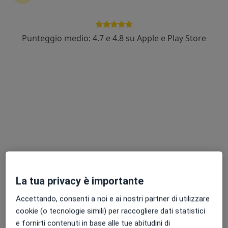
·
Altro
Chirurgo plastico, Fisioterapista, Dermatologo
6 recensioni
Punteggio medio: 4.7 e 4.8 su Apple e Play Store
Via Mario Angeloni 43, Perugia
•
Mappa
ESCULAPIO SRL - CENTRO DI CHIRURGIA AMBULATORIALE
Prima visita di chirurgia plastica
da 150 €
Mostra tutte le prestazioni
Dr. Francesco
Giovacchini
Chirurgo plastico
Questo centro non ha nessun professionista con date disponibili
La tua privacy è importante
Mostra profilo
Accettando, consenti a noi e ai nostri partner di utilizzare
cookie (o tecnologie simili) per raccogliere dati statistici
e fornirti contenuti in base alle tue abitudini di