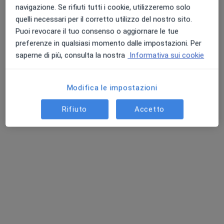
Professionisti sanitari disponibili
navigazione. Se rifiuti tutti i cookie, utilizzeremo solo
Questi professionisti sanitari si trovano fuori
quelli necessari per il corretto utilizzo del nostro sito.
Perugia, PG, in aree vicine alla tua ricerca.
Puoi revocare il tuo consenso o aggiornare le tue
preferenze in qualsiasi momento dalle impostazioni. Per
saperne di più, consulta la nostra
Informativa sui cookie
Modifica le impostazioni
Rifiuto
Accetto
Ambulatorio Polispecialistico Flaminia
Poliambulatorio
·
Altro
Chirurgo plastico, Endocrinologo, Urologo
48 recensioni
Via Flaminia, 94, Spoleto
•
Mappa
Ambulatorio Polispecialistico Flaminia
Controllo post-operatorio
Prestazione gratuita