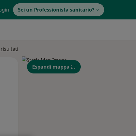
ogin
Sei un Professionista sanitario?
isultati
Lun,
Mar,
Mer,
Espandi mappa
10 Ago
11 Ago
12 Ago