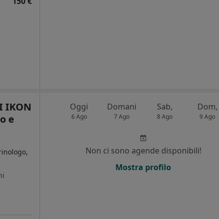
150 €
I IKON
Oggi
Domani
Sab,
Dom,
o e
6 Ago
7 Ago
8 Ago
9 Ago
Non ci sono agende disponibili!
rinologo,
Mostra profilo
ni