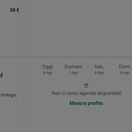
50 €
Oggi
Domani
Sab,
Dom,
6 Ago
7 Ago
8 Ago
9 Ago
l
Non ci sono agende disponibili!
rinologo,
Mostra profilo