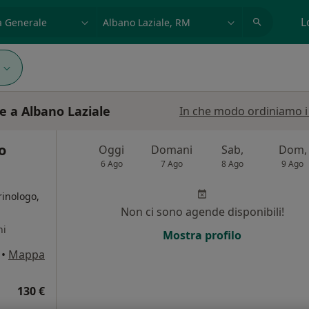
azione, medico, struttura
es: Roma
L
le a Albano Laziale
In che modo ordiniamo i r
o
Oggi
Domani
Sab,
Dom,
6 Ago
7 Ago
8 Ago
9 Ago
rinologo,
Non ci sono agende disponibili!
ni
Mostra profilo
•
Mappa
130 €