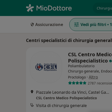
es. prest
Assicurazione
Vedi più filtri
•
1
Centri specialistici di chirurgia genera
CSL Centro Medic
Polispecialistico
Poliambulatorio
Chirurgo generale, Endoc
·
Altro
Proctologo
2787 recensio
Piazzale Leonardo da Vinci, Castel Gandolfo
CSL Centro Medico Polispecialistico
Visita di chirurgia generale