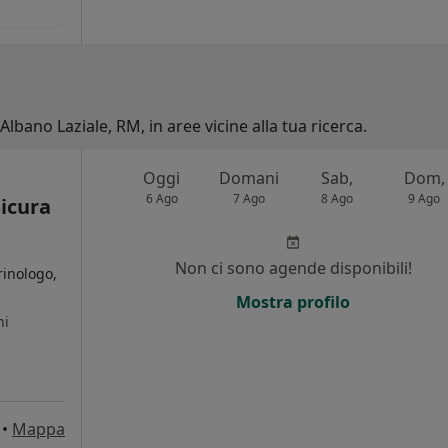
Albano Laziale, RM, in aree vicine alla tua ricerca.
Oggi
Domani
Sab,
Dom,
6 Ago
7 Ago
8 Ago
9 Ago
icura
Non ci sono agende disponibili!
rinologo,
Mostra profilo
ni
•
Mappa