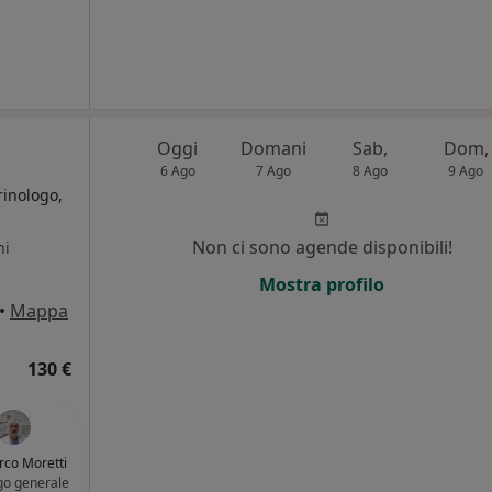
Oggi
Domani
Sab,
Dom,
6 Ago
7 Ago
8 Ago
9 Ago
rinologo,
Non ci sono agende disponibili!
ni
Mostra profilo
•
Mappa
130 €
rco Moretti
go generale