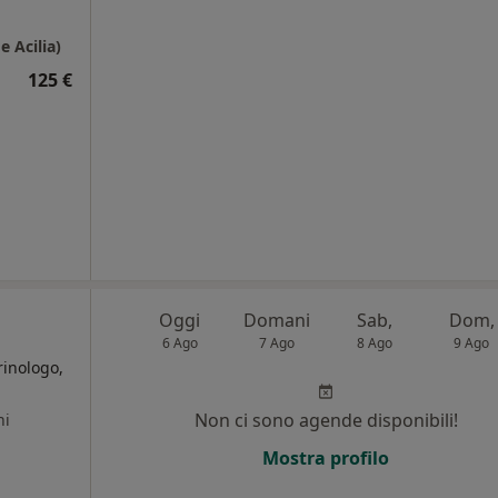
 Acilia)
125 €
Oggi
Domani
Sab,
Dom,
6 Ago
7 Ago
8 Ago
9 Ago
rinologo,
Non ci sono agende disponibili!
ni
Mostra profilo