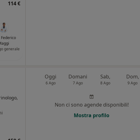
114 €
. Federico
Maggi
go generale
Oggi
Domani
Sab,
Dom,
6 Ago
7 Ago
8 Ago
9 Ago
rinologo,
Non ci sono agende disponibili!
ni
Mostra profilo