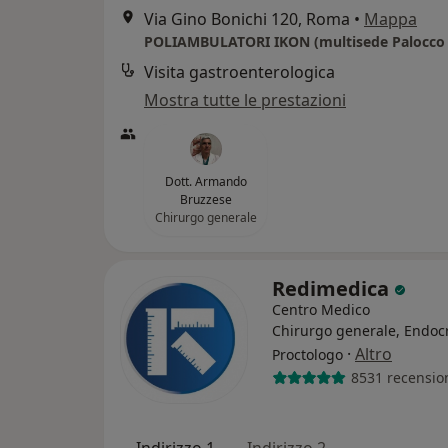
Via Gino Bonichi 120, Roma
•
Mappa
POLIAMBULATORI IKON (multisede Palocco e
Visita gastroenterologica
Mostra tutte le prestazioni
Dott. Armando
Bruzzese
Chirurgo generale
Redimedica
Centro Medico
Chirurgo generale, Endoc
·
Altro
Proctologo
8531 recensio
Indirizzo 1
Indirizzo 2