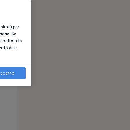
simili) per
azione. Se
l nostro sito.
Lun,
Mar,
Mer,
ento dalle
10 Ago
11 Ago
12 Ago
ccetto