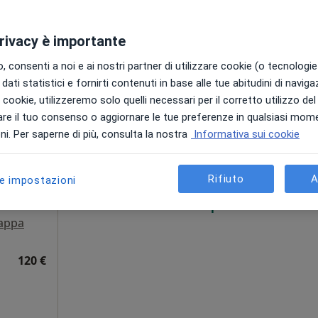
privacy è importante
Fabio Moroni
go generale
 consenti a noi e ai nostri partner di utilizzare cookie (o tecnologie 
dati statistici e fornirti contenuti in base alle tue abitudini di navig
i i cookie, utilizzeremo solo quelli necessari per il corretto utilizzo de
Oggi
Domani
Sab,
Dom,
re il tuo consenso o aggiornare le tue preferenze in qualsiasi mom
6 Ago
7 Ago
8 Ago
9 Ago
i. Per saperne di più, consulta la nostra
Informativa sui cookie
o,
Rifiuto
A
le impostazioni
Non ci sono agende disponibili!
ni
Mostra profilo
appa
120 €