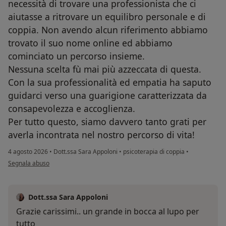
necessità di trovare una professionista che ci
aiutasse a ritrovare un equilibro personale e di
coppia. Non avendo alcun riferimento abbiamo
trovato il suo nome online ed abbiamo
cominciato un percorso insieme.
Nessuna scelta fù mai più azzeccata di questa.
Con la sua professionalità ed empatia ha saputo
guidarci verso una guarigione caratterizzata da
consapevolezza e accoglienza.
Per tutto questo, siamo davvero tanto grati per
averla incontrata nel nostro percorso di vita!
4 agosto 2026
•
Dott.ssa Sara Appoloni
•
psicoterapia di coppia
•
secondo l'opinione dell'utente Leonardo M.
Segnala abuso
Dott.ssa Sara Appoloni
Grazie carissimi.. un grande in bocca al lupo per
tutto