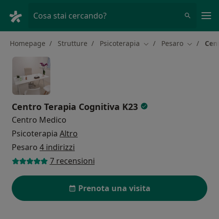
Men
Cosa stai cercando?
Homepage
Strutture
Psicoterapia
Pesaro
Cent
Cambia città
Cambia ci
Centro Terapia Cognitiva K23
Centro Medico
Psicoterapia
Altro
Pesaro
4 indirizzi
7 recensioni
Prenota una visita