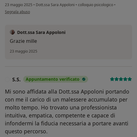
23 maggio 2025
•
Dott.ssa Sara Appoloni
•
colloquio psicologico
•
secondo l'opinione dell'utente MGP
Segnala abuso
Dott.ssa Sara Appoloni
Grazie mille
23 maggio 2025
S.S.
Appuntamento verificato
S
Mi sono affidata alla Dott.ssa Appoloni portando
con me il carico di un malessere accumulato per
molto tempo. Ho trovato una professionista
intuitiva, empatica, competente e capace di
infondermi la fiducia necessaria a portare avanti
questo percorso.