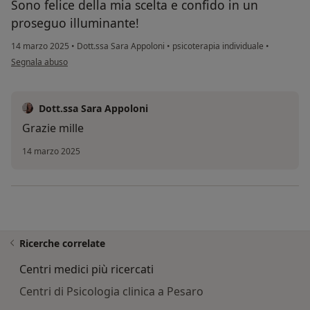
Sono felice della mia scelta e confido in un
proseguo illuminante!
14 marzo 2025
•
Dott.ssa Sara Appoloni
•
psicoterapia individuale
•
secondo l'opinione dell'utente S.S.
Segnala abuso
Dott.ssa Sara Appoloni
Grazie mille
14 marzo 2025
Ricerche correlate
Centri medici più ricercati
Centri di Psicologia clinica a Pesaro