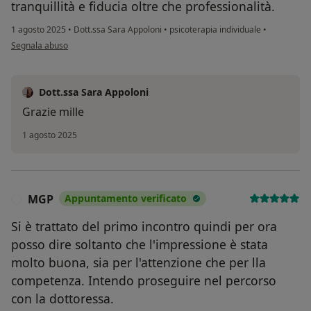
tranquillità e fiducia oltre che professionalità.
1 agosto 2025
•
Dott.ssa Sara Appoloni
•
psicoterapia individuale
•
secondo l'opinione dell'utente M.P.
Segnala abuso
Dott.ssa Sara Appoloni
Grazie mille
1 agosto 2025
MGP
Appuntamento verificato
M
Si è trattato del primo incontro quindi per ora
posso dire soltanto che l'impressione è stata
molto buona, sia per l'attenzione che per lla
competenza. Intendo proseguire nel percorso
con la dottoressa.