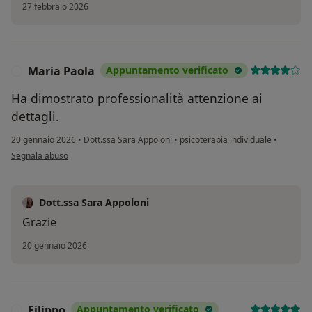
27 febbraio 2026
Maria Paola
Appuntamento verificato
M
Ha dimostrato professionalità attenzione ai
dettagli.
20 gennaio 2026
•
Dott.ssa Sara Appoloni
•
psicoterapia individuale
•
secondo l'opinione dell'utente Maria Paola
Segnala abuso
Dott.ssa Sara Appoloni
Grazie
20 gennaio 2026
Filippo
Appuntamento verificato
F