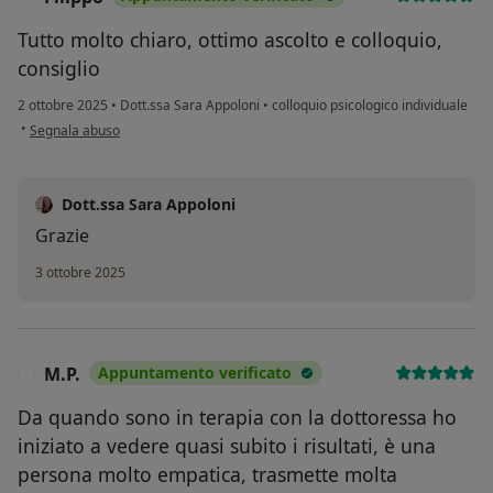
Tutto molto chiaro, ottimo ascolto e colloquio,
consiglio
2 ottobre 2025
•
Dott.ssa Sara Appoloni
•
colloquio psicologico individuale
secondo l'opinione dell'utente Filippo
•
Segnala abuso
Dott.ssa Sara Appoloni
Grazie
3 ottobre 2025
M.P.
Appuntamento verificato
M
Da quando sono in terapia con la dottoressa ho
iniziato a vedere quasi subito i risultati, è una
persona molto empatica, trasmette molta