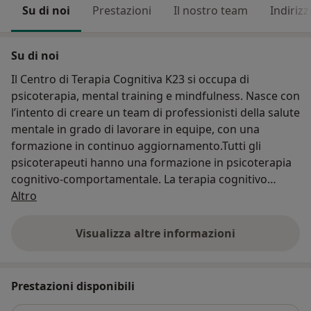
Su di noi
Prestazioni
Il nostro team
Indirizz
Su di noi
Il Centro di Terapia Cognitiva K23 si occupa di
psicoterapia, mental training e mindfulness. Nasce con
l’intento di creare un team di professionisti della salute
mentale in grado di lavorare in equipe, con una
formazione in continuo aggiornamento.Tutti gli
psicoterapeuti hanno una formazione in psicoterapia
cognitivo-comportamentale. La terapia cognitivo
Chi siamo
comportamentale si caratterizza per avere solide basi
Altro
scientifiche "Evidence Based", si basa quindi su
rigorose prove di efficacia scientifica. Oltre alla
Visualizza altre informazioni
formazione condivisa in psicoterapia cognitivo
comportamentale poi ogni professionista è in
possesso di specializzazioni specifica in grado di
Prestazioni disponibili
offrire un ampio ventaglio di tecniche e strumenti per