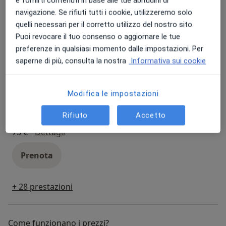
e fornirti contenuti in base alle tue abitudini di
l'intero nucleo familiare all'occorrenza, con interventi
Prenota
navigazione. Se rifiuti tutti i cookie, utilizzeremo solo
mirati e su misura.
quelli necessari per il corretto utilizzo del nostro sito.
Puoi revocare il tuo consenso o aggiornare le tue
Per saperne di più visita il nostro sito internet
Psicoterapia online
preferenze in qualsiasi momento dalle impostazioni. Per
(www.centroterapiacognitivak23) dove troverai un
psicoterapia online
70 €
Dettagli
saperne di più, consulta la nostra
Informativa sui cookie
Blog con articoli di psicologia su tante tematiche e
l’elenco di tutte le diverse aree di intervento degli
Prenota
specialisti che compongono l’equipe.
Modifica le impostazioni
Rifiuto
Accetto
Sostegno alla genitorialità
sostegno alla genitorialità
75 €
Dettagli
Prenota
+ 28 prestazioni
Come funzionano i prezzi?