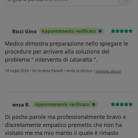
Ricci Gino
Appuntamento verificato
R
Medico dimostra preparazione nello spiegare le
procedure per arrivare alla soluzione del
problema " intervento di cataratta ".
secondo l'opinione dell'u
18 luglio 2026
•
Dr. Andrea Panelli
•
visita oculistica
•
Segnala abuso
enza R.
Appuntamento verificato
E
Di poche parole ma professionalmente bravo e
discretamente empatico premetto che non ha
visitato me ma mio marito il quale è rimasto