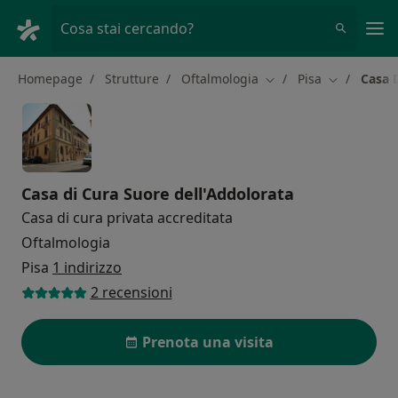
Men
Cosa stai cercando?
Homepage
Strutture
Oftalmologia
Pisa
Casa 
Cambia città
Cambia citt
Casa di Cura Suore dell'Addolorata
Casa di cura privata accreditata
Oftalmologia
Pisa
1 indirizzo
2 recensioni
Prenota una visita