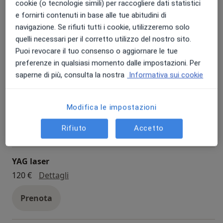
nazionale.
cookie (o tecnologie simili) per raccogliere dati statistici
e fornirti contenuti in base alle tue abitudini di
Pachimetria corneale
L'accesso ai suoi servizi si effettua in convenzione con
navigazione. Se rifiuti tutti i cookie, utilizzeremo solo
pachimetria corneale
50 €
Dettagli
il S.S.N., muniti di richiesta del medico generico su
quelli necessari per il corretto utilizzo del nostro sito.
ricettario regionale, o in forma privatistica.
Puoi revocare il tuo consenso o aggiornare le tue
Prenota
preferenze in qualsiasi momento dalle impostazioni. Per
saperne di più, consulta la nostra
Informativa sui cookie
Campo visivo computerizzato
campo visivo computerizzato
70 €
Dettagli
Modifica le impostazioni
Prenota
Rifiuto
Accetto
YAG laser
YAG laser
120 €
Dettagli
Prenota