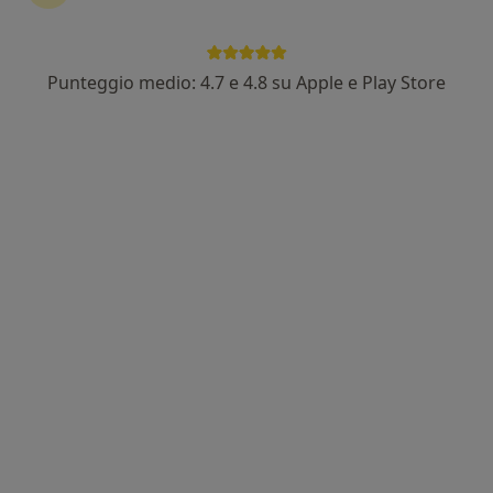
Punteggio medio: 4.7 e 4.8 su Apple e Play Store
Dott. Alessandro Palma
·
Altro
Oculista
132 recensioni
Indirizzo 1
Indirizzo 2
Via Gioacchino Volpe, 92 - 3° piano interno 12, Pisa
•
Mappa
OCUMED - Studio Medico
Visita oculistica
100 €
Questo dottore non ha ancora attivato le prenotazioni online presso questo indirizzo.
Chiedi di attivare le prenotazioni online