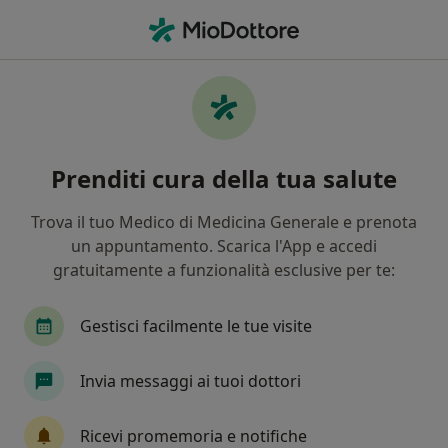
Men
Distacco Della Retina • Pisa, PI
Filters
• 1
Assicurazione
Map
Specialisti in trattamento Distacco della
Prenditi cura della tua salute
retina a Pisa
In che modo ordiniamo i risultati
Trova il tuo Medico di Medicina Generale e prenota
un appuntamento. Scarica l'App e accedi
gratuitamente a funzionalità esclusive per te:
Che specializzazione stai cercando?
Oculista
Chirurgo
Endocrinologo
Gin
Gestisci facilmente le tue visite
Invia messaggi ai tuoi dottori
Ricevi promemoria e notifiche