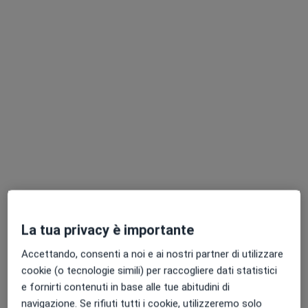
Dott. Pasquale Loiudice
·
Altro
Oculista, Chirurgo
152 recensioni
Via Gioacchino Volpe, 92 - 3° piano interno 12, Pisa
•
Mappa
OCUMED - Studio Medico
Visita oculistica
150 €
Questo dottore non ha ancora attivato le prenotazioni online presso questo indirizzo.
La tua privacy è importante
Accettando, consenti a noi e ai nostri partner di utilizzare
Chiedi di attivare le prenotazioni online
cookie (o tecnologie simili) per raccogliere dati statistici
e fornirti contenuti in base alle tue abitudini di
navigazione. Se rifiuti tutti i cookie, utilizzeremo solo