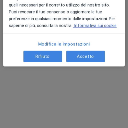
quelli necessari per il corretto utilizzo del nostro sito.
Puoi revocare il tuo consenso o aggiornare le tue
preferenze in qualsiasi momento dalle impostazioni. Per
saperne di più, consulta la nostra
Informativa sui cookie
Dott.ssa Martina Menchini
Modifica le impostazioni
·
Altro
Oculista
Rifiuto
Accetto
142 recensioni
Via di Pratale 16, Pisa
•
Mappa
Centro Fisiovision
Prima visita oculistica
da 110 €
Questo dottore non ha ancora attivato le prenotazioni online presso questo indirizzo.
Chiedi di attivare le prenotazioni online