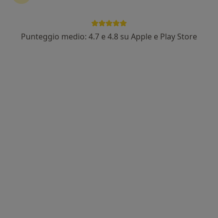
Punteggio medio: 4.7 e 4.8 su Apple e Play Store
Pagamenti online
My Mental Care
Centro Medico
·
Altro
Endocrinologo, Psicologo, Psicoterapeuta
969 recensioni
Via del Monte, 1, Bologna
•
Mappa
My Mental Care
Consulenza online
da 70 €
Mostra tutte le prestazioni
Dott. Andrea Gori
Dott. Sergio Papagni
Dott.ssa Antonina
Rinicella
Questo centro non ha nessun professionista con date disponibili