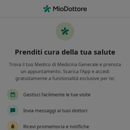
Men
Bologna, BO
Filters
• 1
Assicurazione
Map
Centri medici a Bologna
Prenditi cura della tua salute
In che modo ordiniamo i risultati
Trova il tuo Medico di Medicina Generale e prenota
un appuntamento. Scarica l'App e accedi
Che specializzazione stai cercando?
gratuitamente a funzionalità esclusive per te:
Ortopedico
Ginecologo
Dentista
Fisi
Gestisci facilmente le tue visite
Invia messaggi ai tuoi dottori
Ricevi promemoria e notifiche