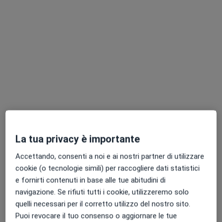
Poliambulatorio
·
Altro
Endocrinologo, Urologo, Fisioterapista
2121 recensioni
Via Giovanni Favilli 2, Bologna
•
Mappa
Poliambulatorio Favilli
Prima visita di chirurgia plastica
da 100 €
Mostra tutte le prestazioni
Dr. Luigi Izzo
Dott.ssa Manola
Dott.ssa Elena
Marini
Morotti
La tua privacy è importante
Vedi tutti i dottori 5
Accettando, consenti a noi e ai nostri partner di utilizzare
cookie (o tecnologie simili) per raccogliere dati statistici
Questo centro non ha nessun professionista con date disponibili
e fornirti contenuti in base alle tue abitudini di
Mostra profilo
navigazione. Se rifiuti tutti i cookie, utilizzeremo solo
quelli necessari per il corretto utilizzo del nostro sito.
Puoi revocare il tuo consenso o aggiornare le tue