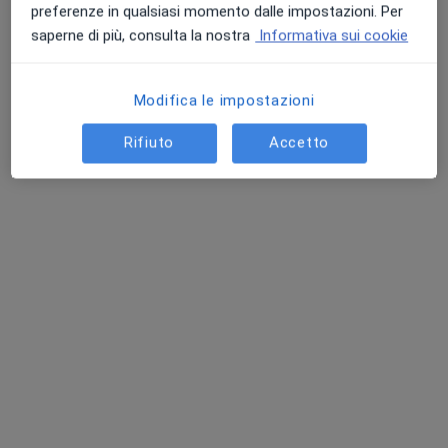
preferenze in qualsiasi momento dalle impostazioni. Per
saperne di più, consulta la nostra
Informativa sui cookie
Modifica le impostazioni
Rifiuto
Accetto
Poliambulatorio Mg e Centro
Dermatologico
Centro Medico
·
Altro
Endocrinologo, Proctologo, Urologo
1410 recensioni
Indirizzo 1
Indirizzo 2
Via Irnerio 53, Bologna
•
Mappa
Poliambulatorio Mg e Centro Dermatologico
Visita ginecologica
Prestazione gratuita