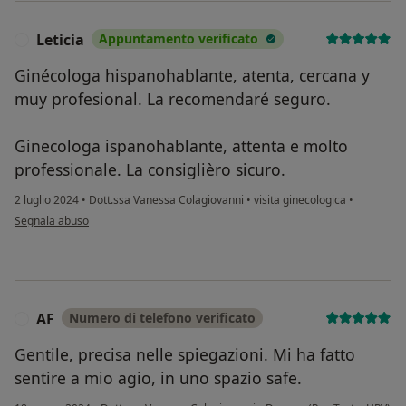
Leticia
Appuntamento verificato
L
Ginécologa hispanohablante, atenta, cercana y
muy profesional. La recomendaré seguro.
Ginecologa ispanohablante, attenta e molto
professionale. La consiglièro sicuro.
2 luglio 2024
•
Dott.ssa Vanessa Colagiovanni
•
visita ginecologica
•
secondo l'opinione dell'utente Leticia
Segnala abuso
AF
Numero di telefono verificato
A
Gentile, precisa nelle spiegazioni. Mi ha fatto
sentire a mio agio, in uno spazio safe.