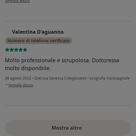
Segnala abuso
Valentina D'aguanno
V
Numero di telefono verificato
Molto professionale e scrupolosa. Dottoressa
molto disponibile.
28 agosto 2023
•
Dott.ssa Vanessa Colagiovanni
•
ecografia transvaginale
secondo l'opinione dell'utente Valentina D'aguanno
•
Segnala abuso
Mostra altro