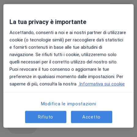
Prima visita ginecologica + pap test +
Popolare
ecografia
La tua privacy è importante
prima visita ginecologica + pap te
150 € - 180 €
Dettagli
Accettando, consenti a noi e ai nostri partner di utilizzare
Prenota
cookie (o tecnologie simili) per raccogliere dati statistici
e fornirti contenuti in base alle tue abitudini di
navigazione. Se rifiuti tutti i cookie, utilizzeremo solo
Visita ginecologica
quelli necessari per il corretto utilizzo del nostro sito.
visita ginecologica
Da 80 €
Dettagli
Puoi revocare il tuo consenso o aggiornare le tue
preferenze in qualsiasi momento dalle impostazioni. Per
Prenota
saperne di più, consulta la nostra
Informativa sui cookie
Pap test
Modifica le impostazioni
pap test
40 €
Dettagli
Rifiuto
Accetto
Prenota