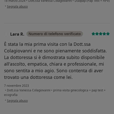
18 marzo 2024
•
Dott.ssa Vanessa Colagiovanni
•
Duopap (Pap Test + HPV)
secondo l'opinione dell'utente AF
•
Segnala abuso
Lara R.
Numero di telefono verificato
L
È stata la mia prima visita con la Dott.ssa
Colagiovanni e ne sono pienamente soddisfatta.
La dottoressa si è dimostrata subito disponibile
all'ascolto, empatica, chiara e professionale, mi
sono sentita a mio agio. Sono contenta di aver
trovato una dottoressa come lei.
7 novembre 2023
•
Dott.ssa Vanessa Colagiovanni
•
prima visita ginecologica + pap test +
ecografia
secondo l'opinione dell'utente Lara R.
•
Segnala abuso