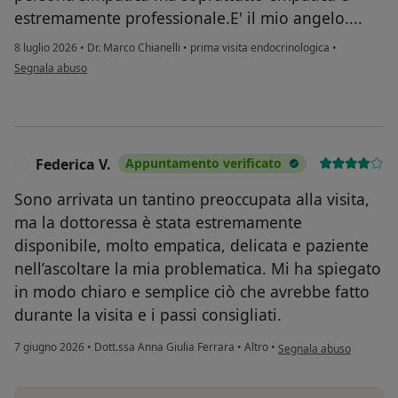
estremamente professionale.E' il mio angelo....
8 luglio 2026
•
Dr. Marco Chianelli
•
prima visita endocrinologica
•
secondo l'opinione dell'utente Francesca Di Libwrto
Segnala abuso
Federica V.
Appuntamento verificato
F
Sono arrivata un tantino preoccupata alla visita,
ma la dottoressa è stata estremamente
disponibile, molto empatica, delicata e paziente
nell’ascoltare la mia problematica. Mi ha spiegato
in modo chiaro e semplice ciò che avrebbe fatto
durante la visita e i passi consigliati.
secondo l'opinione dell'u
7 giugno 2026
•
Dott.ssa Anna Giulia Ferrara
•
Altro
•
Segnala abuso