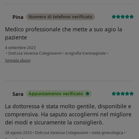
Pina
Numero di telefono verificato
Medico professionale che mette a suo agio la
paziente
4 settembre 2023
•
Dott.ssa Vanessa Colagiovanni
•
ecografia transvaginale
•
secondo l'opinione dell'utente Pina
Segnala abuso
Sara
Appuntamento verificato
S
La dottoressa è stata molto gentile, disponibile e
comprensiva. Ha saputo accogliermi nel migliore
dei modi e sicuramente la consiglierò.
28 agosto 2023
•
Dott.ssa Vanessa Colagiovanni
•
visita ginecologica
•
secondo l'opinione dell'utente Sara