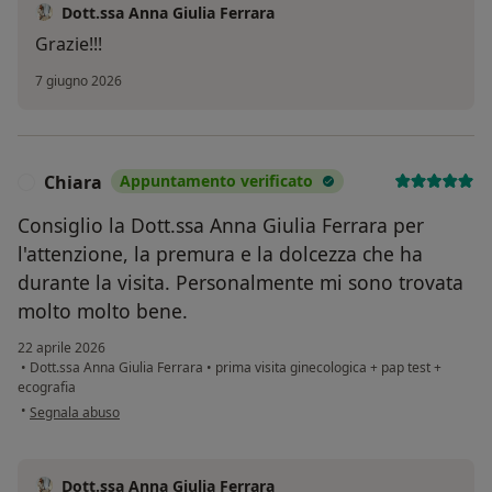
Dott.ssa Anna Giulia Ferrara
Grazie!!!
7 giugno 2026
Chiara
Appuntamento verificato
C
Consiglio la Dott.ssa Anna Giulia Ferrara per
l'attenzione, la premura e la dolcezza che ha
durante la visita. Personalmente mi sono trovata
molto molto bene.
22 aprile 2026
•
Dott.ssa Anna Giulia Ferrara
•
prima visita ginecologica + pap test +
ecografia
secondo l'opinione dell'utente Chiara
•
Segnala abuso
Dott.ssa Anna Giulia Ferrara