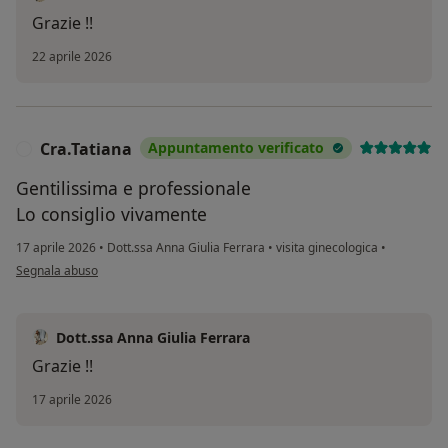
Grazie !!
22 aprile 2026
Cra.Tatiana
Appuntamento verificato
C
Gentilissima e professionale
Lo consiglio vivamente
17 aprile 2026
•
Dott.ssa Anna Giulia Ferrara
•
visita ginecologica
•
secondo l'opinione dell'utente Cra.Tatiana
Segnala abuso
Dott.ssa Anna Giulia Ferrara
Grazie !!
17 aprile 2026