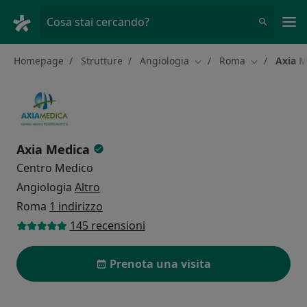
Men
Cosa stai cercando?
Homepage
Strutture
Angiologia
Roma
Axia M
Cambia città
Cambia città
Axia Medica
Centro Medico
Angiologia
Altro
Roma
1 indirizzo
145 recensioni
Prenota una visita