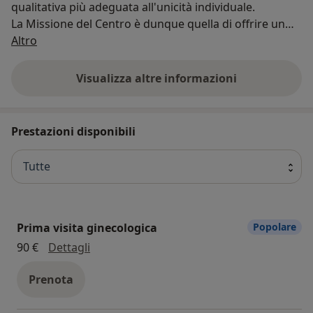
qualitativa più adeguata all'unicità individuale.
La Missione del Centro è dunque quella di offrire un
Chi siamo
Servizio Medico di valore, accurato e rapido che possa
Altro
crescere giorno dopo giorno attraverso la
comprensione delle necessità dei nostri pazienti.
Visualizza altre informazioni
La nostra professionalità è al Vostro servizio ed il
nostro personale è a disposizione per ogni
informazione ed esigenza.
Prestazioni disponibili
Tutte
Prima visita ginecologica
Popolare
prima visita ginecologica
90 €
Dettagli
Prenota