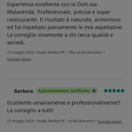
Esperienza eccellente con la Dott.ssa
Malavenda. Professionale, precisa e super
rassicurante. Il risultato è naturale, armonioso
ed ha rispettato pienamente le mie aspettative.
La consiglio vivamente a chi cerca qualità e
serietà.
23 maggio 2026
•
Studio Medico RC
•
filler acido ialuronico
•
secondo l'opinione dell'utente Simona C
Segnala abuso
Barbara
Appuntamento verificato
B
Eccellente umanamente e professionalmente!!
La consiglio a tutti!
secondo l'opinione d
23 maggio 2026
•
Studio Medico RC
•
acido ialuronico
•
Segnala abuso