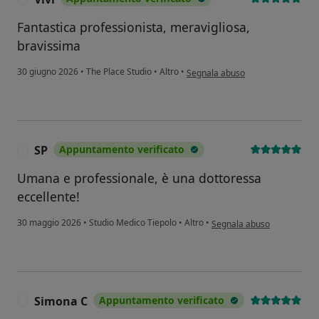
Fantastica professionista, meravigliosa,
bravissima
secondo l'opinione dell'utente Vivi
30 giugno 2026
•
The Place Studio
•
Altro
•
Segnala abuso
SP
Appuntamento verificato
S
Umana e professionale, è una dottoressa
eccellente!
secondo l'opinione dell'ute
30 maggio 2026
•
Studio Medico Tiepolo
•
Altro
•
Segnala abuso
Simona C
Appuntamento verificato
S