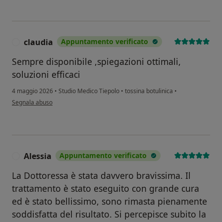
claudia
Appuntamento verificato
C
Sempre disponibile ,spiegazioni ottimali,
soluzioni efficaci
4 maggio 2026
•
Studio Medico Tiepolo
•
tossina botulinica
•
secondo l'opinione dell'utente claudia
Segnala abuso
Alessia
Appuntamento verificato
A
La Dottoressa è stata davvero bravissima. Il
trattamento è stato eseguito con grande cura
ed è stato bellissimo, sono rimasta pienamente
soddisfatta del risultato. Si percepisce subito la