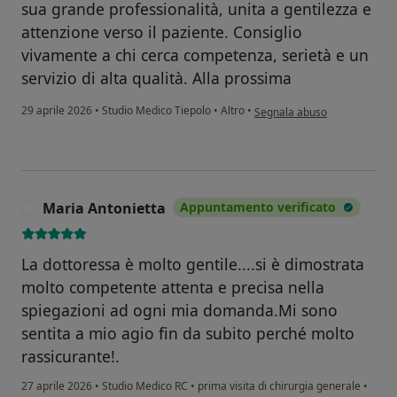
sua grande professionalità, unita a gentilezza e
attenzione verso il paziente. Consiglio
vivamente a chi cerca competenza, serietà e un
servizio di alta qualità. Alla prossima
secondo l'opinione dell'utent
29 aprile 2026
•
Studio Medico Tiepolo
•
Altro
•
Segnala abuso
Maria Antonietta
Appuntamento verificato
M
La dottoressa è molto gentile....si è dimostrata
molto competente attenta e precisa nella
spiegazioni ad ogni mia domanda.Mi sono
sentita a mio agio fin da subito perché molto
rassicurante!.
27 aprile 2026
•
Studio Medico RC
•
prima visita di chirurgia generale
•