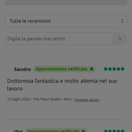
Cerca nelle recensioni
Sandro
Appuntamento verificato
S
Dottoressa fantastica e molto attenta nel suo
lavoro
secondo l'opinione dell'utente San
13 luglio 2026
•
The Place Studio
•
Altro
•
Segnala abuso
Vivi
Appuntamento verificato
V