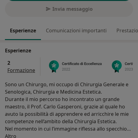
Invia messaggio
Esperienze
Comunicazioni importanti
Prestazio
Esperienze
2
Formazione
Sono un Chirurgo, mi occupo di Chirurgia Generale e
Senologica, Chirurgia e Medicina Estetica.
Durante il mio percorso ho incontrato un grande
maestro, il Prof. Carlo Gasperoni, grazie al quale ho
avuto la possibilità di apprendere ed arricchire le mie
competenze nell’ambito della Chirurgia Estetica.
Nel momento in cui l’immagine riflessa allo specchio
Su di me
non ci restituisce più lo stesso sorriso o
Altro