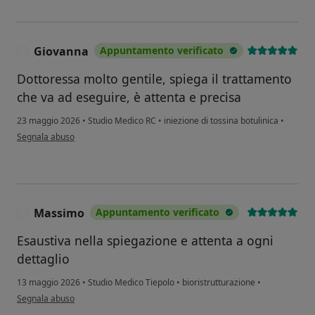
Giovanna
Appuntamento verificato
G
Dottoressa molto gentile, spiega il trattamento
che va ad eseguire, è attenta e precisa
23 maggio 2026
•
Studio Medico RC
•
iniezione di tossina botulinica
•
secondo l'opinione dell'utente Giovanna
Segnala abuso
Massimo
Appuntamento verificato
M
Esaustiva nella spiegazione e attenta a ogni
dettaglio
13 maggio 2026
•
Studio Medico Tiepolo
•
bioristrutturazione
•
secondo l'opinione dell'utente Massimo
Segnala abuso