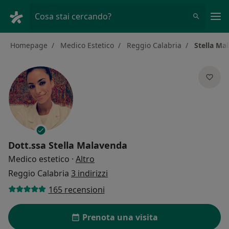
Men
Cosa stai cercando?
Homepage
Medico Estetico
Reggio Calabria
Stella Ma
Dott.ssa
Stella Malavenda
sulle specializzazioni
Medico estetico
·
Altro
Reggio Calabria
3 indirizzi
165 recensioni
Prenota una visita