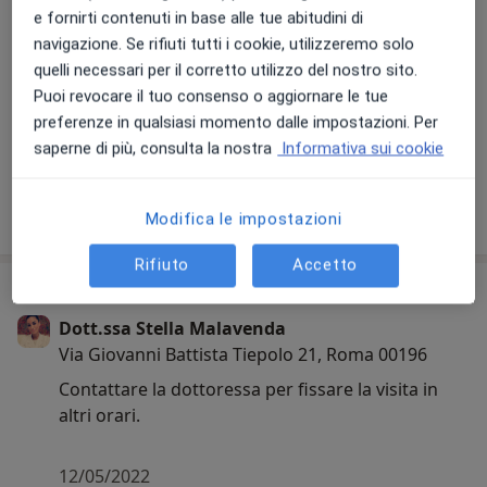
prediligendo la qualità, fondamentale per il
e fornirti contenuti in base alle tue abitudini di
raggiungimento di un buon risultato duraturo nel
navigazione. Se rifiuti tutti i cookie, utilizzeremo solo
tempo, nonché della soddisfazione del paziente.
quelli necessari per il corretto utilizzo del nostro sito.
Puoi revocare il tuo consenso o aggiornare le tue
preferenze in qualsiasi momento dalle impostazioni. Per
Visualizza galleria (56)
saperne di più, consulta la nostra
Informativa sui cookie
Mostra dettagli
sull'esperienza
Modifica le impostazioni
Rifiuto
Accetto
Comunicazioni importanti
Dott.ssa Stella Malavenda
Via Giovanni Battista Tiepolo 21, Roma 00196
Contattare la dottoressa per fissare la visita in
altri orari.
12/05/2022