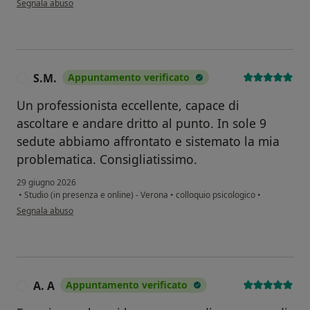
Segnala abuso
S.M.
Appuntamento verificato
S
Un professionista eccellente, capace di
ascoltare e andare dritto al punto. In sole 9
sedute abbiamo affrontato e sistemato la mia
problematica. Consigliatissimo.
29 giugno 2026
•
Studio (in presenza e online) - Verona
•
colloquio psicologico
•
secondo l'opinione dell'utente S.M.
Segnala abuso
A. A
Appuntamento verificato
A