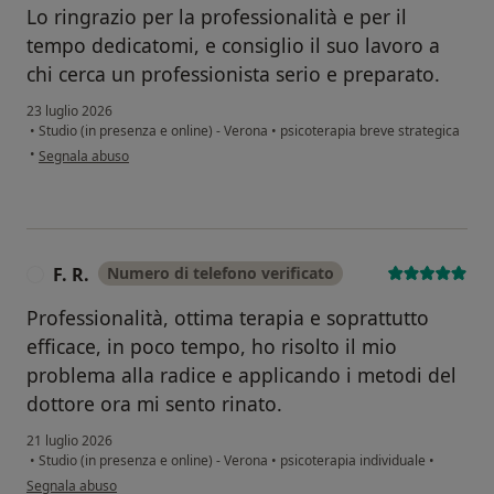
Lo ringrazio per la professionalità e per il
tempo dedicatomi, e consiglio il suo lavoro a
chi cerca un professionista serio e preparato.
23 luglio 2026
•
Studio (in presenza e online) - Verona
•
psicoterapia breve strategica
secondo l'opinione dell'utente El hassan
•
Segnala abuso
F. R.
Numero di telefono verificato
F
Professionalità, ottima terapia e soprattutto
efficace, in poco tempo, ho risolto il mio
problema alla radice e applicando i metodi del
dottore ora mi sento rinato.
21 luglio 2026
•
Studio (in presenza e online) - Verona
•
psicoterapia individuale
•
secondo l'opinione dell'utente F. R.
Segnala abuso