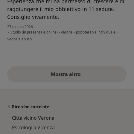
Esperienza che mi ha permesso di crescere e di
raggiungere il mio obbiettivo in 11 sedute.
Consiglio vivamente.
27 giugno 2026
•
Studio (in presenza e online) - Verona
•
psicoterapia individuale
•
secondo l'opinione dell'utente A. A
Segnala abuso
Mostra altro
opinioni di cui sopra
Ricerche correlate
Città vicino Verona
Psicologi a Vicenza