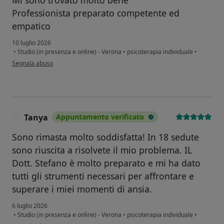
Mi sono trovato molto bene
Professionista preparato competente ed
empatico
10 luglio 2026
•
Studio (in presenza e online) - Verona
•
psicoterapia individuale
•
secondo l'opinione dell'utente Marco
Segnala abuso
Tanya
Appuntamento verificato
T
Sono rimasta molto soddisfatta! In 18 sedute
sono riuscita a risolvete il mio problema. IL
Dott. Stefano è molto preparato e mi ha dato
tutti gli strumenti necessari per affrontare e
superare i miei momenti di ansia.
6 luglio 2026
•
Studio (in presenza e online) - Verona
•
psicoterapia individuale
•
secondo l'opinione dell'utente Tanya