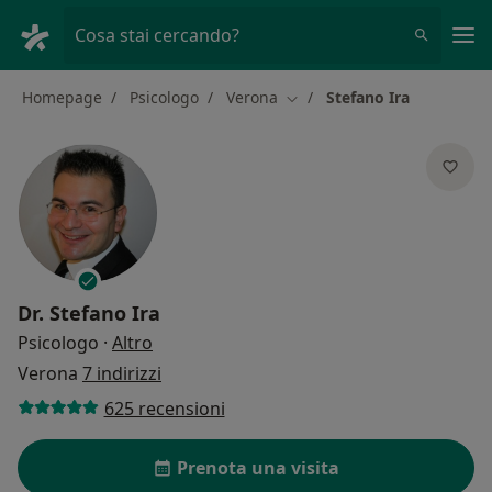
Men
Cosa stai cercando?
Homepage
Psicologo
Verona
Stefano Ira
Cambia città
Dr.
Stefano Ira
sulle specializzazioni
Psicologo
·
Altro
Verona
7 indirizzi
625 recensioni
Prenota una visita