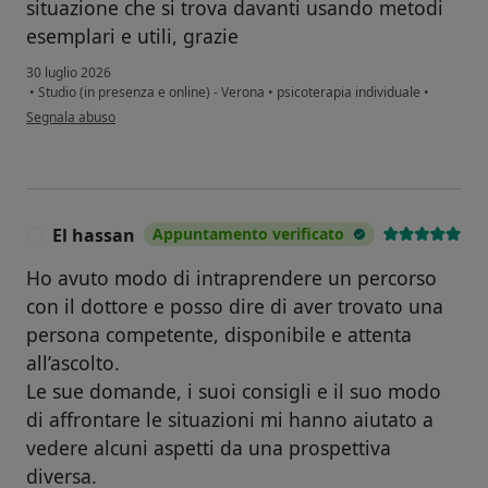
situazione che si trova davanti usando metodi
esemplari e utili, grazie
30 luglio 2026
•
Studio (in presenza e online) - Verona
•
psicoterapia individuale
•
secondo l'opinione dell'utente Luca Zantedeschi
Segnala abuso
El hassan
Appuntamento verificato
E
Ho avuto modo di intraprendere un percorso
con il dottore e posso dire di aver trovato una
persona competente, disponibile e attenta
all’ascolto.
Le sue domande, i suoi consigli e il suo modo
di affrontare le situazioni mi hanno aiutato a
vedere alcuni aspetti da una prospettiva
diversa.