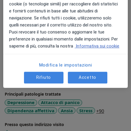
cookie (o tecnologie simili) per raccogliere dati statistici
Approccio terapeutico
e fornirti contenuti in base alle tue abitudini di
Psicoterapia
navigazione. Se rifiuti tutti i cookie, utilizzeremo solo
quelli necessari per il corretto utilizzo del nostro sito.
Psicologia breve e strategica
Puoi revocare il tuo consenso o aggiornare le tue
Ipnoterapia
preferenze in qualsiasi momento dalle impostazioni. Per
Psicoterapia breve strategica
saperne di più, consulta la nostra
Informativa sui cookie
Aree di competenza principali:
Psicologia clinica
Modifica le impostazioni
Psicologia dell'età evolutiva
Psicologia della salute
Rifiuto
Accetto
Psicologia sportiva
Principali patologie trattate
Depressione
Attacco di panico
a11y_sr_mor
Dipendenza affettiva
Ansia
Stress
+90
Presso questo indirizzo visito