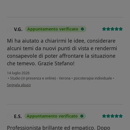
V.G.
Appuntamento verificato
V
Mi ha aiutato a chiarirmi le idee, considerare
alcuni temi da nuovi punti di vista e rendermi
consapevole di poter affrontare la situazione
che temevo. Grazie Stefano!
14 luglio 2026
•
Studio (in presenza e online) - Verona
•
psicoterapia individuale
•
secondo l'opinione dell'utente V.G.
Segnala abuso
E.S.
Appuntamento verificato
E
Professionista brillante ed empatico. Dopo