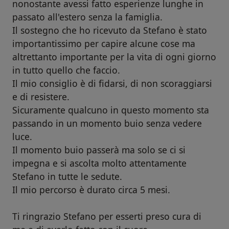
nonostante avessi fatto esperienze lunghe in
evitare di contattare il Dottore (perchè purtroppo
passato all'estero senza la famiglia.
lui non può intervenire), ma di inviare una mail
Il sostegno che ho ricevuto da Stefano è stato
segnalando la cosa a: contatto@miodottore.it
importantissimo per capire alcune cose ma
Le tematiche dove il Dottore non opera sono:
altrettanto importante per la vita di ogni giorno
- Problemi connessi con l'abuso di sostanze
in tutto quello che faccio.
psicotrope (alcool e droghe).
Il mio consiglio è di fidarsi, di non scoraggiarsi
- Disturbi specifici dell'apprendimento (dislessia,
e di resistere.
disortografia, discalculia, etc.).
- Interventi di psicologia giuridica
Sicuramente qualcuno in questo momento sta
(perizie/relazioni psicogiuridiche).
passando in un momento buio senza vedere
- Disturbi dell'alimentazione (obesità, binge
luce.
eating, etc.).
Il momento buio passerà ma solo se ci si
- Tabagismo (dipendenza da sigarette).
impegna e si ascolta molto attentamente
- Disabilità cognitiva (ritardo mentale).
Stefano in tutte le sedute.
Qualora il proprio problema rientri all'interno di
Il mio percorso è durato circa 5 mesi.
uno di quelli qui sopra menzionati si invita ad
evitare di prenotare direttamente
Ti ringrazio Stefano per esserti preso cura di
l'appuntamento, ma di contattare prima il