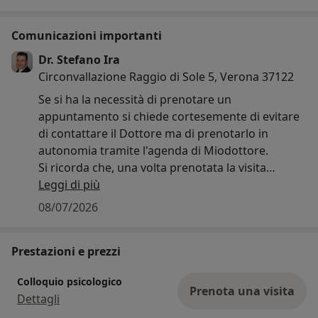
Comunicazioni importanti
Dr. Stefano Ira
Circonvallazione Raggio di Sole 5, Verona 37122
Se si ha la necessità di prenotare un
appuntamento si chiede cortesemente di evitare
di contattare il Dottore ma di prenotarlo in
autonomia tramite l'agenda di Miodottore.
Si ricorda che, una volta prenotata la visita
tramite l'applicativo di Miodottore, essa si intende
Leggi di più
automaticamente confermata (senza la necessità
08/07/2026
da parte del paziente di cliccare sul pulsante
"conferma" una volta ricevuta la comunicazione
Prestazioni e prezzi
da parte di Miodottore), a meno che tale visita
non sia stata cancellata con almeno 2 giorni
Colloquio psicologico
lavorativi di anticipo. Nel caso di dubbi al
Prenota una visita
Dettagli
riguardo, si chiede per favore di inviare un