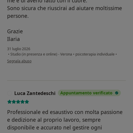
me e di averlo fatto con il cuore.
Dottore per parlare brevemente al telefono del
Sono sicura che riuscirai ad aiutare moltissime
proprio caso.
persone.
Un cordiale saluto e a presto!
Dott. Stefano Ira
Grazie
Ilaria
31 luglio 2026
•
Studio (in presenza e online) - Verona
•
psicoterapia individuale
•
secondo l'opinione dell'utente Ilaria O.
Segnala abuso
Luca Zantedeschi
Appuntamento verificato
L
Professionale ed esaustivo con molta passione
e dedizione al proprio lavoro, sempre
disponibile e accurato nel gestire ogni