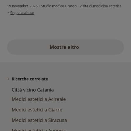
19 novembre 2025
•
Studio medico Grasso
•
visita di medicina estetica
secondo l'opinione dell'utente Agata
•
Segnala abuso
Mostra altro
opinioni di cui sopra
Ricerche correlate
Città vicino Catania
Medici estetici a Acireale
Medici estetici a Giarre
Medici estetici a Siracusa
Medici estetici a Augusta