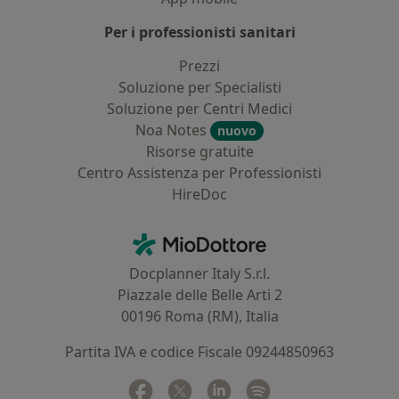
Per i professionisti sanitari
Prezzi
Soluzione per Specialisti
Soluzione per Centri Medici
Noa Notes
nuovo
Risorse gratuite
Centro Assistenza per Professionisti
HireDoc
Contatti
MioDottore - Homepage
Docplanner Italy S.r.l.
Piazzale delle Belle Arti 2
00196 Roma (RM), Italia
Partita IVA e codice Fiscale 09244850963
Facebook
si apre in una nuova scheda
Twitter
si apre in una nuova scheda
Linkedin
si apre in una nuova sc
Spotify
si apre in una nuo