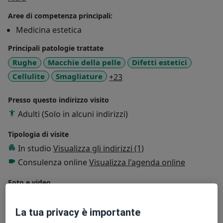
individuale e personalizzato permette di ottenere
Aree di competenza principali:
risultati naturali, equilibrati e duraturi.
Medicina estetica
Principali patologie trattate
Rughe
Macchie della pelle
Difetti estetici
a11y_sr_more_diseases
Cellulite
Smagliature
+23
Presso questo indirizzo visito
Adulti (Solo in alcuni indirizzi)
Tipologia di visite
In studio
Visualizza gli indirizzi (1)
Consulenza online
Visualizza l'agenda online
Foto e video
La tua privacy è importante