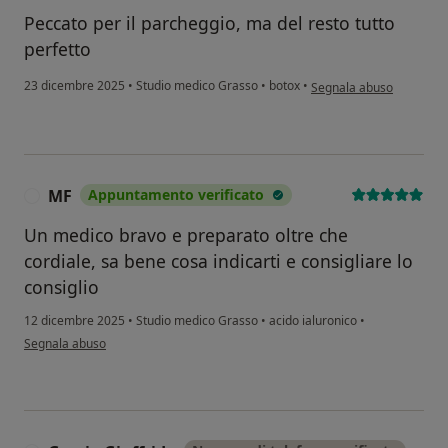
Peccato per il parcheggio, ma del resto tutto
perfetto
secondo l'opinione dell'
23 dicembre 2025
•
Studio medico Grasso
•
botox
•
Segnala abuso
MF
Appuntamento verificato
M
Un medico bravo e preparato oltre che
cordiale, sa bene cosa indicarti e consigliare lo
consiglio
12 dicembre 2025
•
Studio medico Grasso
•
acido ialuronico
•
secondo l'opinione dell'utente MF
Segnala abuso