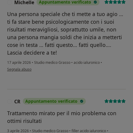
Michelle
Appuntamento verificato
M
Una persona speciale che ti mette a tuo agio …
ti fa stare bene psicologicamente con i suoi
risultati meravigliosi, soprattutto umile, non
una persona mangia soldi che inizia a metterti
cose in testa … fatti questo… fatti quello….
Lascia decidere a te!
17 aprile 2026
•
Studio medico Grasso
•
acido ialuronico
•
secondo l'opinione dell'utente Michelle
Segnala abuso
CR
Appuntamento verificato
C
Trattamento mirato per il mio problema con
ottimi risultati
3 aprile 2026
•
Studio medico Grasso
•
filler acido ialuronico
•