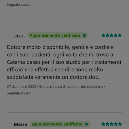
secondo l'opinione dell'utente CR
Segnala abuso
.m.c.
Appuntamento verificato
.
Dottore molto disponibile, gentile e cordiale
con i suoi pazienti, ogni volta che mi trovo a
Catania passo per il suo studio per i trattamenti
efficaci che effettua che dire sono molto
soddisfatta veramente un dottore.doc.
27 dicembre 2025
•
Studio medico Grasso
•
acido ialuronico
•
secondo l'opinione dell'utente .m.c.
Segnala abuso
Maria
Appuntamento verificato
M