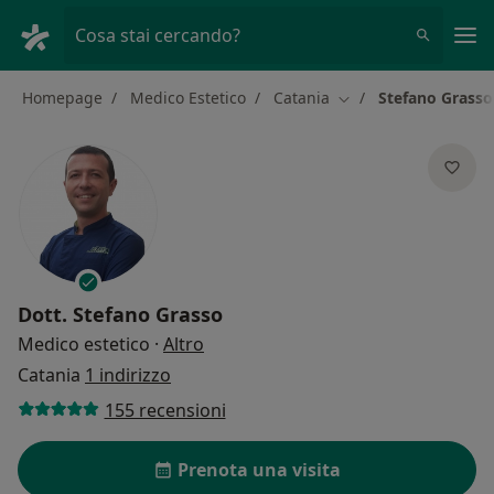
Men
Cosa stai cercando?
Homepage
Medico Estetico
Catania
Stefano Grasso
Cambia città
Dott.
Stefano Grasso
sulle specializzazioni
Medico estetico
·
Altro
Catania
1 indirizzo
155 recensioni
Prenota una visita