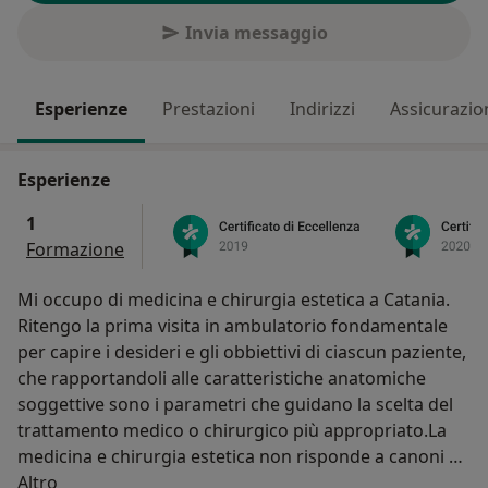
Invia messaggio
Esperienze
Prestazioni
Indirizzi
Assicurazio
Esperienze
1
Formazione
Mi occupo di medicina e chirurgia estetica a Catania.
Ritengo la prima visita in ambulatorio fondamentale
per capire i desideri e gli obbiettivi di ciascun paziente,
che rapportandoli alle caratteristiche anatomiche
soggettive sono i parametri che guidano la scelta del
trattamento medico o chirurgico più appropriato.La
medicina e chirurgia estetica non risponde a canoni di
Su di me
bellezza standardizzati, ma solo un progetto
Altro