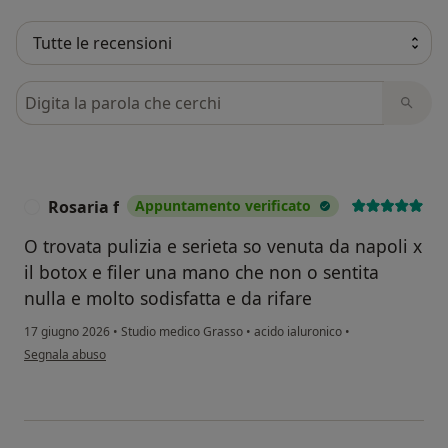
Cerca nelle recensioni
Rosaria f
Appuntamento verificato
R
O trovata pulizia e serieta so venuta da napoli x
il botox e filer una mano che non o sentita
nulla e molto sodisfatta e da rifare
17 giugno 2026
•
Studio medico Grasso
•
acido ialuronico
•
secondo l'opinione dell'utente Rosaria f
Segnala abuso