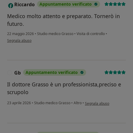
Riccardo
Appuntamento verificato
R
Medico molto attento e preparato. Tornerò in
futuro.
22 maggio 2026
•
Studio medico Grasso
•
Visita di controllo
•
secondo l'opinione dell'utente Riccardo
Segnala abuso
Gb
Appuntamento verificato
G
Il dottore Grasso è un professionista,preciso e
scrupolo
secondo l'opinione dell'utent
23 aprile 2026
•
Studio medico Grasso
•
Altro
•
Segnala abuso