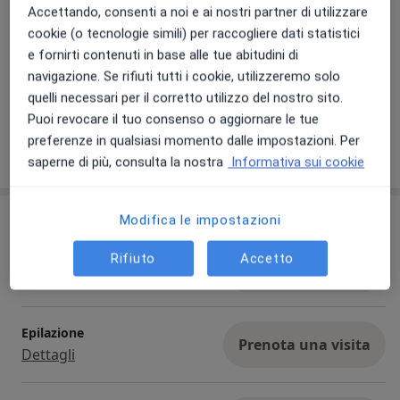
Accettando, consenti a noi e ai nostri partner di utilizzare
cookie (o tecnologie simili) per raccogliere dati statistici
e fornirti contenuti in base alle tue abitudini di
navigazione. Se rifiuti tutti i cookie, utilizzeremo solo
Visualizza galleria (1)
quelli necessari per il corretto utilizzo del nostro sito.
Puoi revocare il tuo consenso o aggiornare le tue
preferenze in qualsiasi momento dalle impostazioni. Per
Mostra dettagli
sull'esperienza
saperne di più, consulta la nostra
Informativa sui cookie
Prestazioni e prezzi
Modifica le impostazioni
Acido ialuronico
Rifiuto
Accetto
Prenota una visita
Da 200 €
Dettagli
Epilazione
Prenota una visita
Dettagli